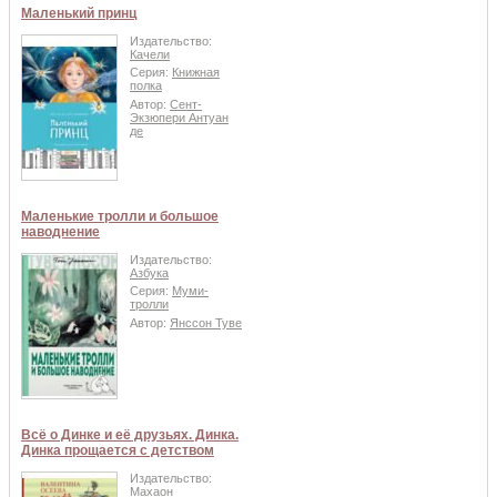
Маленький принц
Издательство:
Качели
Серия:
Книжная
полка
Автор:
Сент-
Экзюпери Антуан
де
Маленькие тролли и большое
наводнение
Издательство:
Азбука
Серия:
Муми-
тролли
Автор:
Янссон Туве
Всё о Динке и её друзьях. Динка.
Динка прощается с детством
Издательство:
Махаон