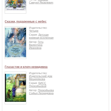
Самуил Яковлевич
Сказки, подаренные с небес
Издательство:
Четыре
Серия:
Детская
книжная вселенная
Автор:
Гетц
Валентина
Ивановна
Глазастик и ключ-невидимка
Издательство:
Издательский дом
Мещерякова
Серия:
БИСС
Прокофьевой
Автор:
Прокофьева
Софья Леонидовна