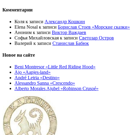
Комментарии
Коля
к записи
Александр Кошкин
Elena Nosal
к записи
Борислав Стоев «Морские сказки»
Аноним
к записи
Виктор Важдаев
Софья Михайловская
к записи
Светозар Остров
Валерий
к записи
Станислав Бабюк
Новое на сайте
Beni Montresor «Little Red Riding Hood»
Ajo «Aapjes-land»
André Letria «Destino»
Alessandro Sanna «Crescendo»
Alberto Morales Ajubel «Robinson Crusoé»