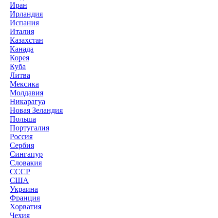
Иран
Ирландия
Испания
Италия
Казахстан
Канада
Корея
Куба
Литва
Мексика
Молдавия
Никарагуа
Новая Зеландия
Польша
Португалия
Россия
Сербия
Сингапур
Словакия
СССР
США
Украина
Франция
Хорватия
Чехия