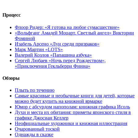
Процесс
Флоор Ридер: «Я готова на любое сумасшествие»
«Вольфганг Амадей Моцарт. Светлый ангел» Виктории
Фоминой
Изабель Арсено «Луи среди призраков»
Марк Мартин «LOTS»
Валерий Козлов «Папашина азбука»
Сергей Любаев «Ночь перед Рождеством»,
«Приключения Гекльберри Финна»
Обзоры
Плыть по течению
Самые красивые и необычные книги для детей, которые
можно будет купить на книжной ярмарке
Юмор с абсурдом напополам: книжная графика Исоль
Духи и места их обитания: приметы японского стиля в
графике Джосиан Келлер
Неофициальные художники и книжная иллюстрация
Очарованный тоской
Однажды в сказке