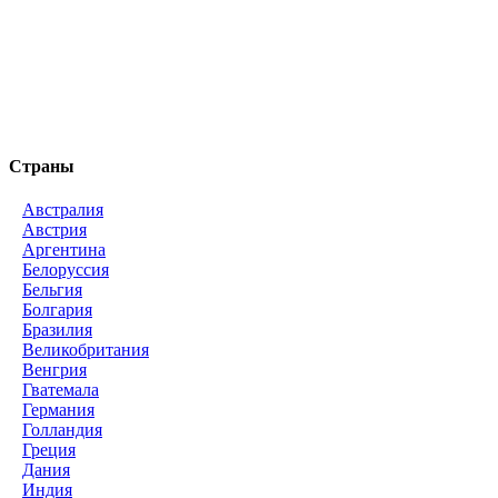
Страны
Австралия
Австрия
Аргентина
Белоруссия
Бельгия
Болгария
Бразилия
Великобритания
Венгрия
Гватемала
Германия
Голландия
Греция
Дания
Индия