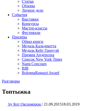
Статьи
Обзоры
Личное дело
События
Выставки
Конкурсы
Мастер-классы
Фестивали
Призеры
Образ книги
Медаль Кальдекотта
Медаль Кейт Гринуэй
Премия Андерсена
Список New York Times
Nami Concours
BIB
BolognaRagazzi Award
Разговоры
Топтыжка
by
Кот Оксюморон
/
21.09.2015
18.03.2019