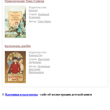
Приключения Тома Сойера
Издательство:
Качели
Серия:
Книжный
бумеранг
Автор:
Твен Марк
Календарь ма(й)я
Издательство:
КомпасГид
Серия:
Виктория
Ледерман
Автор:
Ледерман
Виктория
Валерьевна
©
Картинки и разговоры
- сайт об иллюстрации детской книги