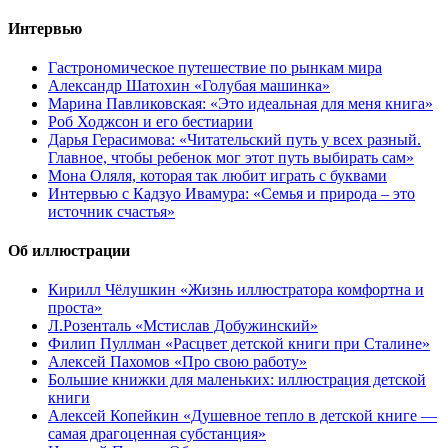
Интервью
Гастрономическое путешествие по рынкам мира
Александр Шатохин «Голубая машинка»
Марина Павликовская: «Это идеальная для меня книга»
Роб Ходжсон и его бестиарии
Дарья Герасимова: «Читательский путь у всех разный.
Главное, чтобы ребенок мог этот путь выбирать сам»
Мона Оляля, которая так любит играть с буквами
Интервью с Кадзуо Ивамура: «Семья и природа – это
источник счастья»
Об иллюстрации
Кирилл Чёлушкин «Жизнь иллюстратора комфортна и
проста»
Л.Розенталь «Мстислав Добужинский»
Филип Пуллман «Расцвет детской книги при Сталине»
Алексей Пахомов «Про свою работу»
Большие книжки для маленьких: иллюстрация детской
книги
Алексей Копейкин «Душевное тепло в детской книге —
самая драгоценная субстанция»