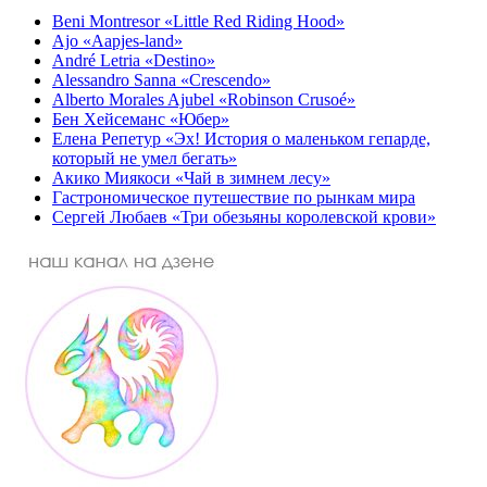
Beni Montresor «Little Red Riding Hood»
Ajo «Aapjes-land»
André Letria «Destino»
Alessandro Sanna «Crescendo»
Alberto Morales Ajubel «Robinson Crusoé»
Бен Хейсеманс «Юбер»
Елена Репетур «Эх! История о маленьком гепарде,
который не умел бегать»
Акико Миякоси «Чай в зимнем лесу»
Гастрономическое путешествие по рынкам мира
Сергей Любаев «Три обезьяны королевской крови»