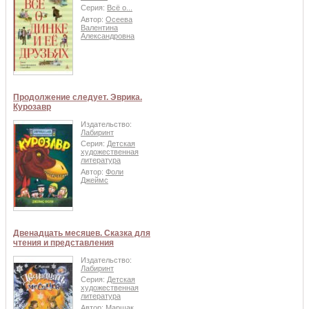
Серия:
Всё о...
Автор:
Осеева
Валентина
Александровна
Продолжение следует. Эврика.
Курозавр
Издательство:
Лабиринт
Серия:
Детская
художественная
литература
Автор:
Фоли
Джеймс
Двенадцать месяцев. Сказка для
чтения и представления
Издательство:
Лабиринт
Серия:
Детская
художественная
литература
Автор:
Маршак