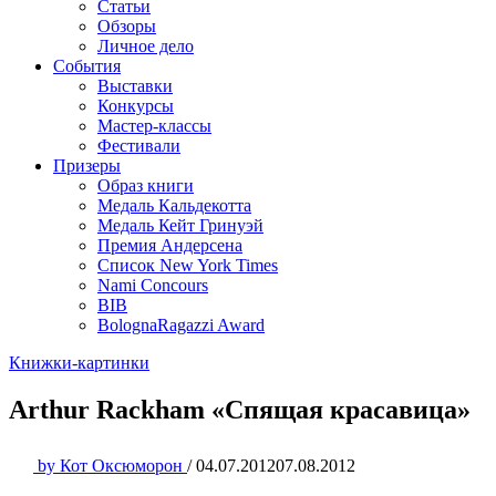
Статьи
Обзоры
Личное дело
События
Выставки
Конкурсы
Мастер-классы
Фестивали
Призеры
Образ книги
Медаль Кальдекотта
Медаль Кейт Гринуэй
Премия Андерсена
Список New York Times
Nami Concours
BIB
BolognaRagazzi Award
Книжки-картинки
Arthur Rackham «Спящая красавица»
by
Кот Оксюморон
/
04.07.2012
07.08.2012