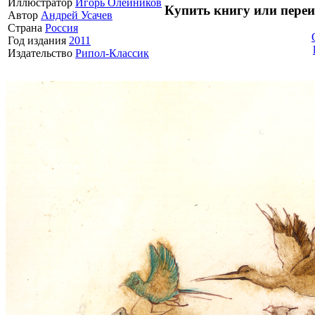
Иллюстратор
Игорь Олейников
Купить книгу или переи
Автор
Андрей Усачев
Страна
Россия
Год издания
2011
Издательство
Рипол-Классик