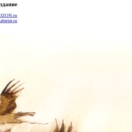
здание
OZON.ru
labirint.ru