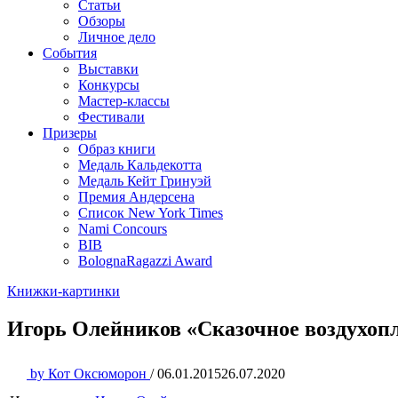
Статьи
Обзоры
Личное дело
События
Выставки
Конкурсы
Мастер-классы
Фестивали
Призеры
Образ книги
Медаль Кальдекотта
Медаль Кейт Гринуэй
Премия Андерсена
Список New York Times
Nami Concours
BIB
BolognaRagazzi Award
Книжки-картинки
Игорь Олейников «Сказочное воздухоп
by
Кот Оксюморон
/
06.01.2015
26.07.2020