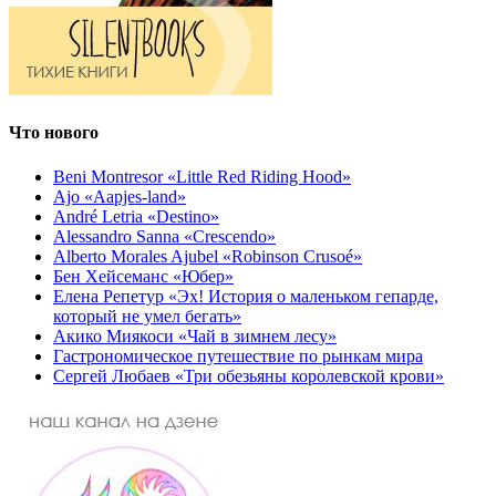
Что нового
Beni Montresor «Little Red Riding Hood»
Ajo «Aapjes-land»
André Letria «Destino»
Alessandro Sanna «Crescendo»
Alberto Morales Ajubel «Robinson Crusoé»
Бен Хейсеманс «Юбер»
Елена Репетур «Эх! История о маленьком гепарде,
который не умел бегать»
Акико Миякоси «Чай в зимнем лесу»
Гастрономическое путешествие по рынкам мира
Сергей Любаев «Три обезьяны королевской крови»