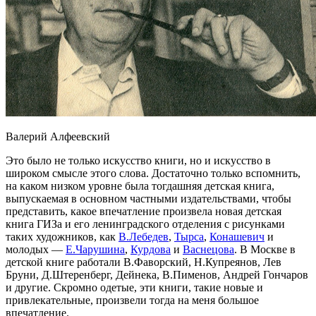
Валерий Алфеевский
Это было не только искусство книги, но и искусство в
широком смысле этого слова. Достаточно только вспомнить,
на каком низком уровне была тогдашняя детская книга,
выпускаемая в основном частными издательствами, чтобы
представить, какое впечатление произвела новая детская
книга ГИЗа и его ленинградского отделения с рисунками
таких художников, как
В.Лебедев
,
Тырса
,
Конашевич
и
молодых —
Е.Чарушина
,
Курдова
и
Васнецова
. В Москве в
детской книге работали В.Фаворский, Н.Купреянов, Лев
Бруни, Д.Штеренберг, Дейнека, В.Пименов, Андрей Гончаров
и другие. Скромно одетые, эти книги, такие новые и
привлекательные, произвели тогда на меня большое
впечатление.