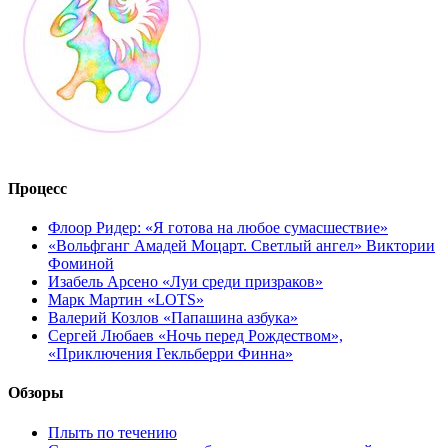
Процесс
Флоор Ридер: «Я готова на любое сумасшествие»
«Вольфганг Амадей Моцарт. Светлый ангел» Виктории
Фоминой
Изабель Арсено «Луи среди призраков»
Марк Мартин «LOTS»
Валерий Козлов «Папашина азбука»
Сергей Любаев «Ночь перед Рождеством»,
«Приключения Гекльберри Финна»
Обзоры
Плыть по течению