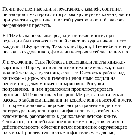
Почти все цветные книги печатались с камней, оригинал
переводился мастером-литографом вручную на камень, часто
при участии художника, и в этой рукотворности была своя
несравненная прелесть.
В ГИЗе была небольшая редакция детской книги, при
редакции был художественный совет, из художников в него
входили: Н.Купреянов, Фаворский, Бруни, Штеренберг и еще
несколько художников, фамилии которых я сейчас не помню.
Я и художница Таня Лебедева представили листы книжки-
картинки «Цирк», выполненные в технике коллажа, такой
модной теперь, спустя пятьдесят лет. Готовясь к работе над
книжкой «Цирк», мы в течение целой зимы ходили на
репетиции, делая множество зарисовок. Рисунки
понравились, и нам предложили проиллюстрировать
рукопись М.Гершензона «Товарищ Метр», фантастический
рассказ о забавном плавании на корабле юнги высотой в метр.
В то время довольно широкое распространение в детской
литературе получили идеи «инфантилизма», особенно у
художников, работающих в дошкольной детской книге.
Считалось, что приближение к детским представлениям о
действительности облегчит детям понимание окружающего
их мира. Привлекательность «инфантилизма» для нас,