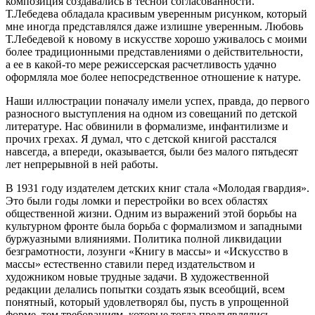
композиция создавались в тесной согласованности.
Т.Лебедева обладала красивым уверенным рисунком, который
мне иногда представлялся даже излишне уверенным. Любовь
Т.Лебедевой к новому в искусстве хорошо уживалось с моими
более традиционными представлениями о действительности,
а ее в какой-то мере режиссерская расчетливость удачно
оформляла мое более непосредственное отношение к натуре.
Наши иллюстрации поначалу имели успех, правда, до первого
разносного выступления на одном из совещаний по детской
литературе. Нас обвинили в формализме, инфантилизме и
прочих грехах. Я думал, что с детской книгой расстался
навсегда, а впереди, оказывается, были без малого пятьдесят
лет непрерывной в ней работы.
В 1931 году издателем детских книг стала «Молодая гвардия».
Это были годы ломки и перестройки во всех областях
общественной жизни. Одним из выражений этой борьбы на
культурном фронте была борьба с формализмом и западными
буржуазными влияниями. Политика полной ликвидации
безграмотности, лозунги «Книгу в массы» и «Искусство в
массы» естественно ставили перед издательством и
художником новые трудные задачи. В художественной
редакции делались попытки создать язык всеобщий, всем
понятный, который удовлетворял бы, пусть в упрощенной
форме, тем требованиям, которые тогда предъявлялись