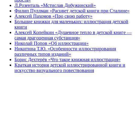
Л.Розенталь «Мстислав Добужинский»
Филип Пуллман «Расцвет детской книги при Сталине»
Алексей Пахомов «Про свою работу»
Большие книжки для маленьких: иллюстрация детской
книги
Алексей Копейкин «Душевное тепло в детской книге —
самая драгоценная субстанция»
Николай Попов «Об иллюстрации»
Никитина Т.Ю. «Особенности иллюстрирования
различных типов изданий»
Борис Дехтерёв «Что такое книжная иллюстрация»
Краткая история детской иллюстрированной книги и
искусство визуального повествования