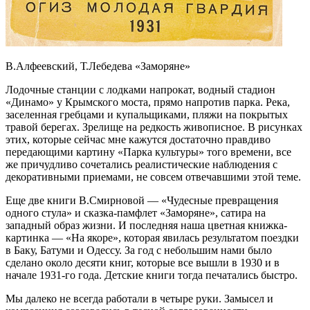
В.Алфеевский, Т.Лебедева «Заморяне»
Лодочные станции с лодками напрокат, водный стадион
«Динамо» у Крымского моста, прямо напротив парка. Река,
заселенная гребцами и купальщиками, пляжи на покрытых
травой берегах. Зрелище на редкость живописное. В рисунках
этих, которые сейчас мне кажутся достаточно правдиво
передающими картину «Парка культуры» того времени, все
же причудливо сочетались реалистические наблюдения с
декоративными приемами, не совсем отвечавшими этой теме.
Еще две книги В.Смирновой — «Чудесные превращения
одного стула» и сказка-памфлет «Заморяне», сатира на
западный образ жизни. И последняя наша цветная книжка-
картинка — «На якоре», которая явилась результатом поездки
в Баку, Батуми и Одессу. За год с небольшим нами было
сделано около десяти книг, которые все вышли в 1930 и в
начале 1931-го года. Детские книги тогда печатались быстро.
Мы далеко не всегда работали в четыре руки. Замысел и