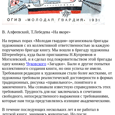
В. Алфеевский, Т.Лебедева «На якоре»
На первых порах «Молодая гвардия» организовала бригады
художников с их коллективной ответственностью за каждую
поручаемую бригаде книгу. Мы вошли в бригаду художника
Штеренберга, куда были приглашены Н.Купреянов и
Могилевский, и я сделал под покровительством этой бригады
одну книжку
Чуковского
«Загадки». Были и другие попытки
коллективного создания книги, но они успеха не имели.
Требования редакции к художникам стали более жесткими, от
художника требовали реалистической достоверности в формах
традиционных, рисунка «правильного», понятного и
законченного. Мы сознавали известную справедливость этих
требований. Трудность для нас заключалась в сочетании
свободного, непосредственного выражения с требованиями,
которые нам тогда представлялись излишне академическими.
В течение последующих нескольких лет я не работал в
детской книге, занимаясь живописью. Но после