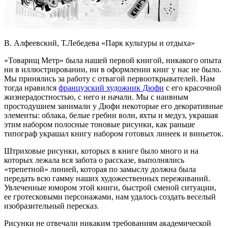
В. Алфеевский, Т.Лебедева «Парк культуры и отдыха»
«Товарищ Метр» была нашей первой книгой, никакого опыта
ни в иллюстрировании, ни в оформлении книг у нас не было.
Мы принялись за работу с отвагой первооткрывателей. Нам
тогда нравился
французский художник Дюфи
с его красочной
жизнерадостностью, с него и начали. Мы с наивным
простодушием занимали у Дюфи некоторые его декоративные
элементы: облака, белые гребни волн, яхты и медуз, украшая
этим набором полосные тоновые рисунки, как раньше
типограф украшал книгу набором готовых линеек и виньеток.
Штриховые рисунки, которых в книге было много и на
которых лежала вся забота о рассказе, выполнялись
«трепетной» линией, которая по замыслу должна была
передать всю гамму наших художественных переживаний.
Увлеченные юмором этой книги, быстрой сменой ситуации,
ее гротесковыми персонажами, нам удалось создать веселый
изобразительный пересказ.
Рисунки не отвечали никаким требованиям академической