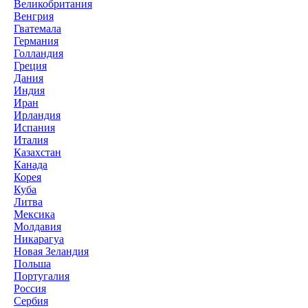
Великобритания
Венгрия
Гватемала
Германия
Голландия
Греция
Дания
Индия
Иран
Ирландия
Испания
Италия
Казахстан
Канада
Корея
Куба
Литва
Мексика
Молдавия
Никарагуа
Новая Зеландия
Польша
Португалия
Россия
Сербия