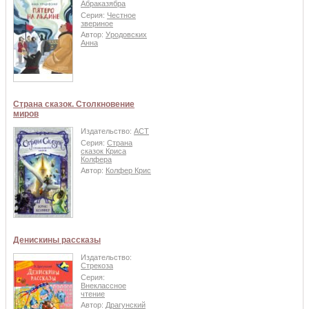
Абраказябра
Серия:
Честное
звериное
Автор:
Уродовских
Анна
Страна сказок. Столкновение
миров
Издательство:
АСТ
Серия:
Страна
сказок Криса
Колфера
Автор:
Колфер Крис
Денискины рассказы
Издательство:
Стрекоза
Серия:
Внеклассное
чтение
Автор:
Драгунский