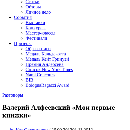
Статьи
Обзоры
Личное дело
События
Выставки
Конкурсы
Мастер-классы
Фестивали
Призеры
Образ книги
Медаль Кальдекотта
Медаль Кейт Гринуэй
Премия Андерсена
Список New York Times
Nami Concours
BIB
BolognaRagazzi Award
Разговоры
Валерий Алфеевский «Мои первые
книжки»
by
Кот Оксюморон
/
26.09.2012
01.11.2013