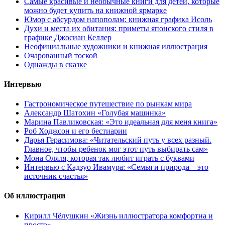
Самые красивые и необычные книги для детей, которые
можно будет купить на книжной ярмарке
Юмор с абсурдом напополам: книжная графика Исоль
Духи и места их обитания: приметы японского стиля в
графике Джосиан Келлер
Неофициальные художники и книжная иллюстрация
Очарованный тоской
Однажды в сказке
Интервью
Гастрономическое путешествие по рынкам мира
Александр Шатохин «Голубая машинка»
Марина Павликовская: «Это идеальная для меня книга»
Роб Ходжсон и его бестиарии
Дарья Герасимова: «Читательский путь у всех разный.
Главное, чтобы ребенок мог этот путь выбирать сам»
Мона Оляля, которая так любит играть с буквами
Интервью с Кадзуо Ивамура: «Семья и природа – это
источник счастья»
Об иллюстрации
Кирилл Чёлушкин «Жизнь иллюстратора комфортна и
проста»