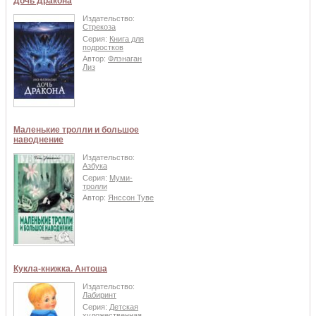
Дочь Дракона
Издательство:
Стрекоза
Серия:
Книга для
подростков
Автор:
Флэнаган
Лиз
Маленькие тролли и большое
наводнение
Издательство:
Азбука
Серия:
Муми-
тролли
Автор:
Янссон Туве
Кукла-книжка. Антоша
Издательство:
Лабиринт
Серия:
Детская
художественная