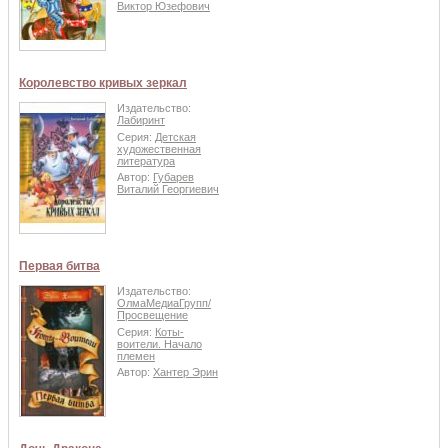
Виктор Юзефович
Королевство кривых зеркал
Издательство:
Лабиринт
Серия:
Детская
художественная
литература
Автор:
Губарев
Виталий Георгиевич
Первая битва
Издательство:
ОлмаМедиаГрупп/
Просвещение
Серия:
Коты-
воители. Начало
племен
Автор:
Хантер Эрин