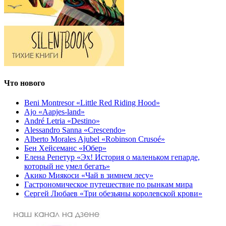
Что нового
Beni Montresor «Little Red Riding Hood»
Ajo «Aapjes-land»
André Letria «Destino»
Alessandro Sanna «Crescendo»
Alberto Morales Ajubel «Robinson Crusoé»
Бен Хейсеманс «Юбер»
Елена Репетур «Эх! История о маленьком гепарде,
который не умел бегать»
Акико Миякоси «Чай в зимнем лесу»
Гастрономическое путешествие по рынкам мира
Сергей Любаев «Три обезьяны королевской крови»