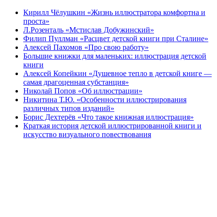
Кирилл Чёлушкин «Жизнь иллюстратора комфортна и
проста»
Л.Розенталь «Мстислав Добужинский»
Филип Пуллман «Расцвет детской книги при Сталине»
Алексей Пахомов «Про свою работу»
Большие книжки для маленьких: иллюстрация детской
книги
Алексей Копейкин «Душевное тепло в детской книге —
самая драгоценная субстанция»
Николай Попов «Об иллюстрации»
Никитина Т.Ю. «Особенности иллюстрирования
различных типов изданий»
Борис Дехтерёв «Что такое книжная иллюстрация»
Краткая история детской иллюстрированной книги и
искусство визуального повествования