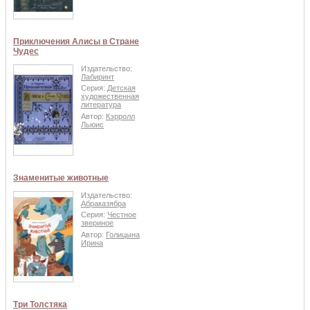
Приключения Алисы в Стране
Чудес
Издательство:
Лабиринт
Серия:
Детская
художественная
литература
Автор:
Кэрролл
Льюис
Знаменитые животные
Издательство:
Абраказябра
Серия:
Честное
звериное
Автор:
Голицына
Ирина
Три Толстяка