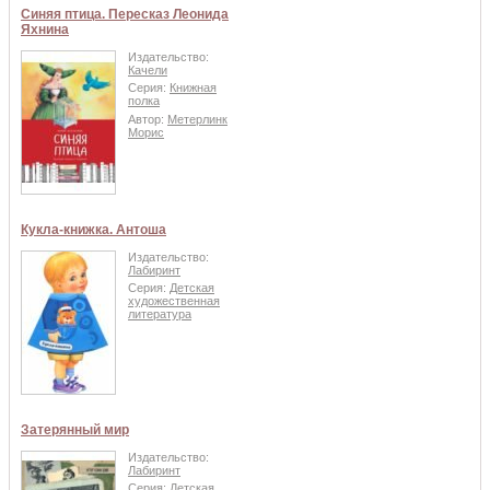
Синяя птица. Пересказ Леонида
Яхнина
Издательство:
Качели
Серия:
Книжная
полка
Автор:
Метерлинк
Морис
Кукла-книжка. Антоша
Издательство:
Лабиринт
Серия:
Детская
художественная
литература
Затерянный мир
Издательство:
Лабиринт
Серия:
Детская