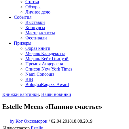
Статьи
Обзоры
Личное дело
События
Выставки
Конкурсы
Мастер-классы
Фестивали
Призеры
Образ книги
Медаль Кальдекотта
Медаль Кейт Гринуэй
Премия Андерсена
Список New York Times
Nami Concours
BIB
BolognaRagazzi Award
Книжки-картинки
,
Наши новинки
Estelle Meens «Папино счастье»
by
Кот Оксюморон
/
02.04.2018
18.08.2019
Иллюстратор
Estelle