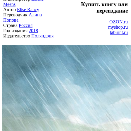
Купить книгу или
Meens
Автор
Elise Raucy
переиздание
Переводчик
Алина
Попова
OZON.ru
Страна
Россия
myshop.ru
Год издания
2018
labirint.ru
Издательство
Поляндрия