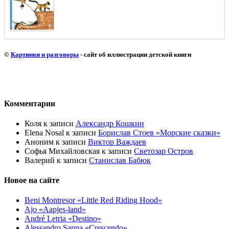
©
Картинки и разговоры
- сайт об иллюстрации детской книги
Комментарии
Коля
к записи
Александр Кошкин
Elena Nosal
к записи
Борислав Стоев «Морские сказки»
Аноним
к записи
Виктор Важдаев
Софья Михайловская
к записи
Светозар Остров
Валерий
к записи
Станислав Бабюк
Новое на сайте
Beni Montresor «Little Red Riding Hood»
Ajo «Aapjes-land»
André Letria «Destino»
Alessandro Sanna «Crescendo»