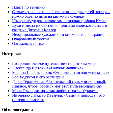
Плыть по течению
Самые красивые и необычные книги для детей, которые
можно будет купить на книжной ярмарке
Юмор с абсурдом напополам: книжная графика Исоль
Духи и места их обитания: приметы японского стиля в
графике Джосиан Келлер
Неофициальные художники и книжная иллюстрация
Очарованный тоской
Однажды в сказке
Интервью
Гастрономическое путешествие по рынкам мира
Александр Шатохин «Голубая машинка»
Марина Павликовская: «Это идеальная для меня книга»
Роб Ходжсон и его бестиарии
Дарья Герасимова: «Читательский путь у всех разный.
Главное, чтобы ребенок мог этот путь выбирать сам»
Мона Оляля, которая так любит играть с буквами
Интервью с Кадзуо Ивамура: «Семья и природа – это
источник счастья»
Об иллюстрации