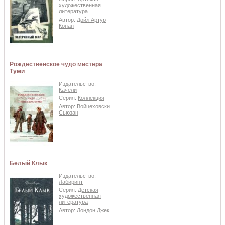
художественная
литература
Автор:
Дойл Артур
Конан
Рождественское чудо мистера
Туми
Издательство:
Качели
Серия:
Коллекция
Автор:
Войцеховски
Сьюзан
Белый Клык
Издательство:
Лабиринт
Серия:
Детская
художественная
литература
Автор:
Лондон Джек