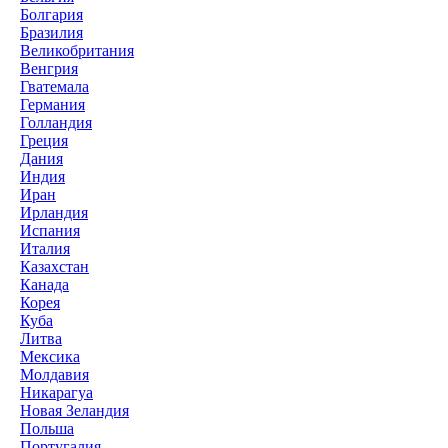
Болгария
Бразилия
Великобритания
Венгрия
Гватемала
Германия
Голландия
Греция
Дания
Индия
Иран
Ирландия
Испания
Италия
Казахстан
Канада
Корея
Куба
Литва
Мексика
Молдавия
Никарагуа
Новая Зеландия
Польша
Португалия