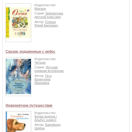
Издательство:
Махаон
Серия:
Библиотека
детской классики
Автор:
Олеша
Юрий Карлович
Сказки, подаренные с небес
Издательство:
Четыре
Серия:
Детская
книжная вселенная
Автор:
Гетц
Валентина
Ивановна
Невероятное путешествие
Издательство:
Белая ворона /
Альбус корвус
Автор:
Барнфорд
Шейла