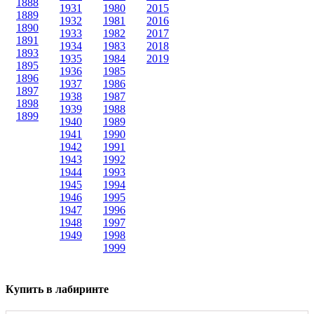
1888
1931
1980
2015
1889
1932
1981
2016
1890
1933
1982
2017
1891
1934
1983
2018
1893
1935
1984
2019
1895
1936
1985
1896
1937
1986
1897
1938
1987
1898
1939
1988
1899
1940
1989
1941
1990
1942
1991
1943
1992
1944
1993
1945
1994
1946
1995
1947
1996
1948
1997
1949
1998
1999
Купить в лабиринте