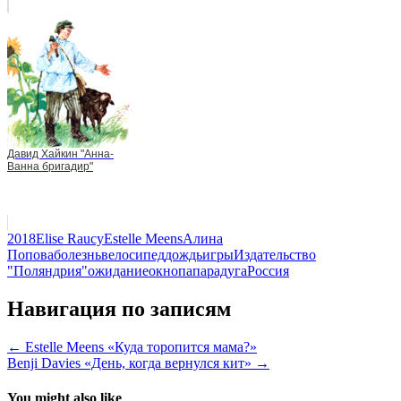
Давид Хайкин "Анна-
Ванна бригадир"
2018
Elise Raucy
Estelle Meens
Алина
Попова
болезнь
велосипед
дождь
игры
Издательство
"Поляндрия"
ожидание
окно
папа
радуга
Россия
Навигация по записям
← Estelle Meens «Куда торопится мама?»
Benji Davies «День, когда вернулся кит» →
You might also like