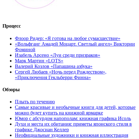
Процесс
Флоор Ридер: «Я готова на любое сумасшествие»
«Вольфганг Амадей Моцарт. Светлый ангел» Виктории
Фоминой
Изабель Арсено «Луи среди призраков»
Марк Мартин «LOTS»
Валерий Козлов «Папашина азбука»
Сергей Любаев «Ночь перед Рождеством»,
«Приключения Гекльберри Финна»
Обзоры
Плыть по течению
Самые красивые и необычные книги для детей, которые
можно будет купить на книжной ярмарке
Юмор с абсурдом напополам: книжная графика Исоль
Духи и места их обитания: приметы японского стиля в
графике Джосиан Келлер
Неофициальные художники и книжная иллюстрация