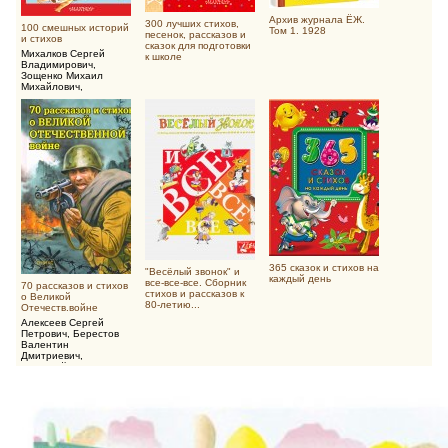
Архив журнала ЁЖ.
300 лучших стихов,
100 смешных историй
Том 1. 1928
песенок, рассказов и
и стихов
сказок для подготовки
Михалков Сергей
к школе
Владимирович
,
Зощенко Михаил
Михайлович
,
Драгунский Виктор
Юзефович
365 сказок и стихов на
"Весёлый звонок" и
каждый день
все-все-все. Сборник
70 рассказов и стихов
стихов и рассказов к
о Великой
80-летию...
Отечеств.войне
Алексеев Сергей
Петрович
,
Берестов
Валентин
Дмитриевич
,
Воскобойников
Валерий Михайлович