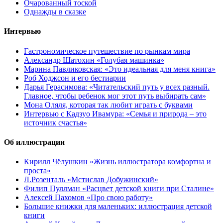
Очарованный тоской
Однажды в сказке
Интервью
Гастрономическое путешествие по рынкам мира
Александр Шатохин «Голубая машинка»
Марина Павликовская: «Это идеальная для меня книга»
Роб Ходжсон и его бестиарии
Дарья Герасимова: «Читательский путь у всех разный.
Главное, чтобы ребенок мог этот путь выбирать сам»
Мона Оляля, которая так любит играть с буквами
Интервью с Кадзуо Ивамура: «Семья и природа – это
источник счастья»
Об иллюстрации
Кирилл Чёлушкин «Жизнь иллюстратора комфортна и
проста»
Л.Розенталь «Мстислав Добужинский»
Филип Пуллман «Расцвет детской книги при Сталине»
Алексей Пахомов «Про свою работу»
Большие книжки для маленьких: иллюстрация детской
книги