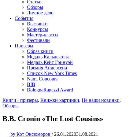
Статьи
Обзоры
Личное дело
События
Выставки
Конкурсы
Мастер-классы
Фестивали
Призеры
Образ книги
Медаль Кальдекотта
Медаль Кейт Гринуэй
Премия Андерсена
Список New York Times
Nami Concours
BIB
BolognaRagazzi Award
Книги - призеры
,
Книжки-картинки
,
Не наши новинки
,
Обзоры
B.B. Cronin «The Lost Cousins»
by
Кот Оксюморон
/
26.01.2020
31.08.2021