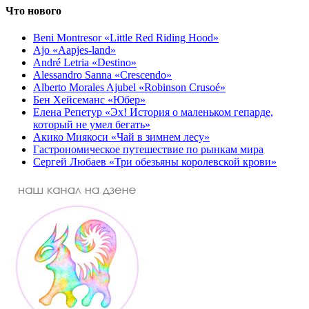
Что нового
Beni Montresor «Little Red Riding Hood»
Ajo «Aapjes-land»
André Letria «Destino»
Alessandro Sanna «Crescendo»
Alberto Morales Ajubel «Robinson Crusoé»
Бен Хейсеманс «Юбер»
Елена Репетур «Эх! История о маленьком гепарде,
который не умел бегать»
Акико Миякоси «Чай в зимнем лесу»
Гастрономическое путешествие по рынкам мира
Сергей Любаев «Три обезьяны королевской крови»