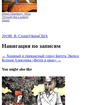
Helen Oxenbury "Alice
Through the Looking
Glass"
2019
B. B. Cronin
Viking
США
Навигация по записям
← Хищный и прекрасный город Брехта Эвенса
Ксения Алексеева «Ветер в ивах» →
You might also like