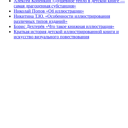
Алексей Копейкин «Душевное тепло в детской книге —
самая драгоценная субстанция»
Николай Попов «Об иллюстрации»
Никитина Т.Ю. «Особенности иллюстрирования
различных типов изданий»
Борис Дехтерёв «Что такое книжная иллюстрация»
Краткая история детской иллюстрированной книги и
искусство визуального повествования