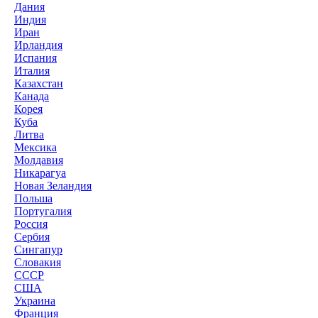
Дания
Индия
Иран
Ирландия
Испания
Италия
Казахстан
Канада
Корея
Куба
Литва
Мексика
Молдавия
Никарагуа
Новая Зеландия
Польша
Португалия
Россия
Сербия
Сингапур
Словакия
СССР
США
Украина
Франция