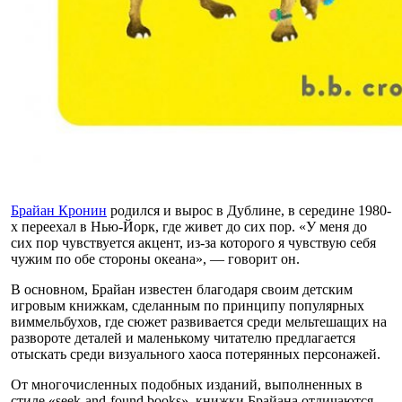
Брайан Кронин
родился и вырос в Дублине, в середине 1980-
х переехал в Нью-Йорк, где живет до сих пор. «У меня до
сих пор чувствуется акцент, из-за которого я чувствую себя
чужим по обе стороны океана», — говорит он.
В основном, Брайан известен благодаря своим детским
игровым книжкам, сделанным по принципу популярных
виммельбухов, где сюжет развивается среди мельтешащих на
развороте деталей и маленькому читателю предлагается
отыскать среди визуального хаоса потерянных персонажей.
От многочисленных подобных изданий, выполненных в
стиле «seek-and-found books», книжки Брайана отличаются