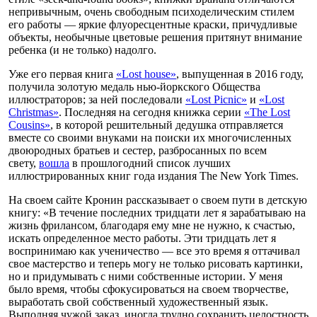
непривычным, очень свободным психоделическим стилем
его работы — яркие флуоресцентные краски, причудливые
объекты, необычные цветовые решения притянут внимание
ребенка (и не только) надолго.
Уже его первая книга
«Lost house»
, выпущенная в 2016 году,
получила золотую медаль нью-йоркского Общества
иллюстраторов; за ней последовали
«Lost Picnic»
и
«Lost
Christmas»
. Последняя на сегодня книжка серии
«The Lost
Cousins»
, в которой решительный дедушка отправляется
вместе со своими внуками на поиски их многочисленных
двоюродных братьев и сестер, разбросанных по всем
свету,
вошла
в прошлогодний список лучших
иллюстрированных книг года издания The New York Times.
На своем сайте Кронин рассказывает о своем пути в детскую
книгу: «В течение последних тридцати лет я зарабатываю на
жизнь фрилансом, благодаря ему мне не нужно, к счастью,
искать определенное место работы. Эти тридцать лет я
воспринимаю как ученичество — все это время я оттачивал
свое мастерство и теперь могу не только рисовать картинки,
но и придумывать с ними собственные истории. У меня
было время, чтобы сфокусироваться на своем творчестве,
выработать свой собственный художественный язык.
Выполняя чужой заказ, иногда трудно сохранить целостность