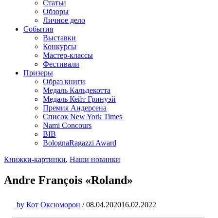
Статьи
Обзоры
Личное дело
События
Выставки
Конкурсы
Мастер-классы
Фестивали
Призеры
Образ книги
Медаль Кальдекотта
Медаль Кейт Гринуэй
Премия Андерсена
Список New York Times
Nami Concours
BIB
BolognaRagazzi Award
Книжки-картинки
,
Наши новинки
Andre François «Roland»
by
Кот Оксюморон
/
08.04.2020
16.02.2022