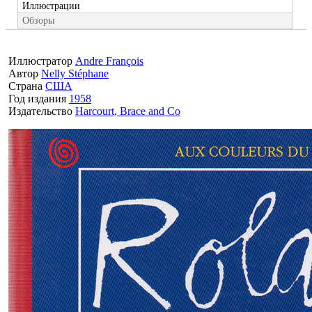
Иллюстрации
Обзоры
Иллюстратор
Andre François
Автор
Nelly Stéphane
Страна
США
Год издания
1958
Издательство
Harcourt, Brace and Co