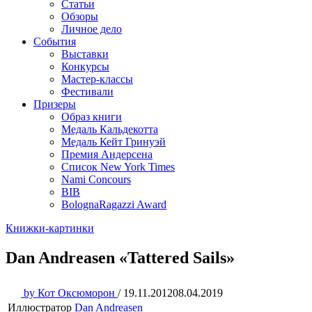
Статьи
Обзоры
Личное дело
События
Выставки
Конкурсы
Мастер-классы
Фестивали
Призеры
Образ книги
Медаль Кальдекотта
Медаль Кейт Гринуэй
Премия Андерсена
Список New York Times
Nami Concours
BIB
BolognaRagazzi Award
Книжки-картинки
Dan Andreasen «Tattered Sails»
by
Кот Оксюморон
/
19.11.2012
08.04.2019
Иллюстратор
Dan Andreasen