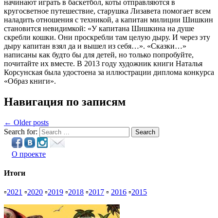
начинают играть в баскетбол, коты отправляются в
кругосветное путешествие, старушка Лизавета помогает всем
наладить отношения с техникой, а капитан милиции Шишкин
становится невидимкой: «У капитана Шишкина на душе
скребли кошки. Они проскребли там целую дыру. И через эту
дыру капитан взял да и вышел из себя…». «Сказки…»
написаны как будто бы для детей, но только попробуйте,
почитайте их вместе. В 2013 году художник книги Наталья
Корсунская была удостоена за иллюстрации диплома конкурса
«Образ книги».
Навигация по записям
← Older posts
Search for:
Search
О проекте
Итоги
▫
2021
▫
2020
▫
2019
▫
2018
▫
2017
▫
2016
▫
2015