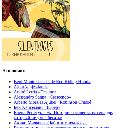
Что нового
Beni Montresor «Little Red Riding Hood»
Ajo «Aapjes-land»
André Letria «Destino»
Alessandro Sanna «Crescendo»
Alberto Morales Ajubel «Robinson Crusoé»
Бен Хейсеманс «Юбер»
Елена Репетур «Эх! История о маленьком гепарде,
который не умел бегать»
Акико Миякоси «Чай в зимнем лесу»
Гастрономическое путешествие по рынкам мира