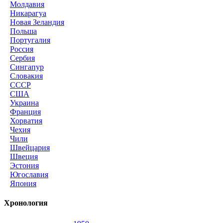
Молдавия
Никарагуа
Новая Зеландия
Польша
Португалия
Россия
Сербия
Сингапур
Словакия
СССР
США
Украина
Франция
Хорватия
Чехия
Чили
Швейцария
Швеция
Эстония
Югославия
Япония
Хронология