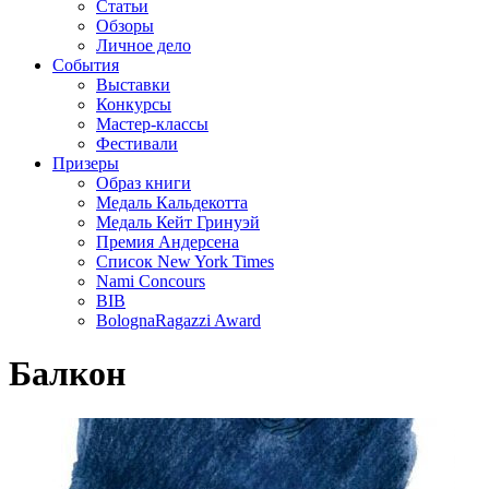
Статьи
Обзоры
Личное дело
События
Выставки
Конкурсы
Мастер-классы
Фестивали
Призеры
Образ книги
Медаль Кальдекотта
Медаль Кейт Гринуэй
Премия Андерсена
Список New York Times
Nami Concours
BIB
BolognaRagazzi Award
Балкон