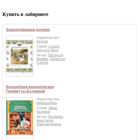
Купить в лабиринте
Заколдованная долина
Издательство:
Качели
Серия:
Сказки
Лисьего Леса
Автор:
Патерсон
Брайан
,
Патерсон
Синтия
Волшебная кондитерская
Генриетты Булкиной
Издательство:
Абраказябра
Серия:
Абра!
Казябра!
Автор:
Лютикова
Анастасия
Александровна