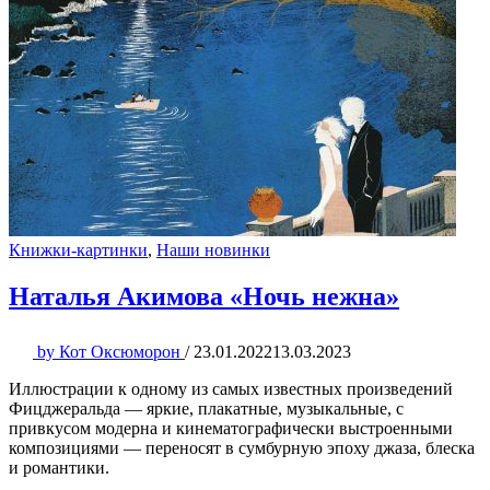
Книжки-картинки
,
Наши новинки
Наталья Акимова «Ночь нежна»
by
Кот Оксюморон
/
23.01.2022
13.03.2023
Иллюстрации к одному из самых известных произведений
Фицджеральда — яркие, плакатные, музыкальные, с
привкусом модерна и кинематографически выстроенными
композициями — переносят в сумбурную эпоху джаза, блеска
и романтики.