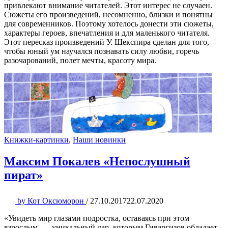
привлекают внимание читателей. Этот интерес не случаен.
Сюжеты его произведений, несомненно, близки и понятны
для современников. Поэтому хотелось донести эти сюжеты,
характеры героев, впечатления и для маленького читателя.
Этот пересказ произведений У. Шекспира сделан для того,
чтобы юный ум научался познавать силу любви, горечь
разочарований, полет мечты, красоту мира.
Книжки-картинки
,
Наши новинки
Максим Покалев «Непослушный
пират»
by
Кот Оксюморон
/
27.10.2017
22.07.2020
«Увидеть мир глазами подростка, оставаясь при этом
взрослым, — уникальный дар, которым Гиваргизов обладает