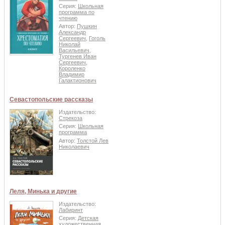
Серия:
Школьная
программа по
чтению
Автор:
Пушкин
Александр
Сергеевич
,
Гоголь
Николай
Васильевич
,
Тургенев Иван
Сергеевич
,
Короленко
Владимир
Галактионович
Севастопольские рассказы
Издательство:
Стрекоза
Серия:
Школьная
программа
Автор:
Толстой Лев
Николаевич
Леля, Минька и другие
Издательство:
Лабиринт
Серия:
Детская
художественная