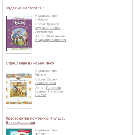
Чудак из шестого "Б"
Издательство:
Лабиринт
Серия:
Детская
художественная
литература
Автор:
Железников
Владимир Карпович
Ограбление в Лисьем Лесу
Издательство:
Качели
Серия:
Сказки
Лисьего Леса
Автор:
Патерсон
Брайан
,
Патерсон
Синтия
Хрестоматия по чтению. 4 класс.
Без сокращений
Издательство:
Феникс