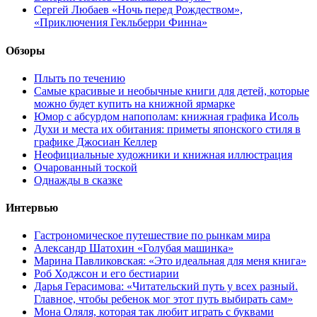
Сергей Любаев «Ночь перед Рождеством»,
«Приключения Гекльберри Финна»
Обзоры
Плыть по течению
Самые красивые и необычные книги для детей, которые
можно будет купить на книжной ярмарке
Юмор с абсурдом напополам: книжная графика Исоль
Духи и места их обитания: приметы японского стиля в
графике Джосиан Келлер
Неофициальные художники и книжная иллюстрация
Очарованный тоской
Однажды в сказке
Интервью
Гастрономическое путешествие по рынкам мира
Александр Шатохин «Голубая машинка»
Марина Павликовская: «Это идеальная для меня книга»
Роб Ходжсон и его бестиарии
Дарья Герасимова: «Читательский путь у всех разный.
Главное, чтобы ребенок мог этот путь выбирать сам»
Мона Оляля, которая так любит играть с буквами