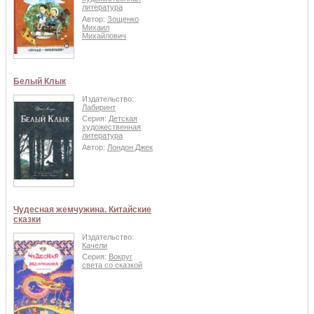
литература
Автор:
Зощенко
Михаил
Михайлович
Белый Клык
Издательство:
Лабиринт
Серия:
Детская
художественная
литература
Автор:
Лондон Джек
Чудесная жемчужина. Китайские
сказки
Издательство:
Качели
Серия:
Вокруг
света со сказкой