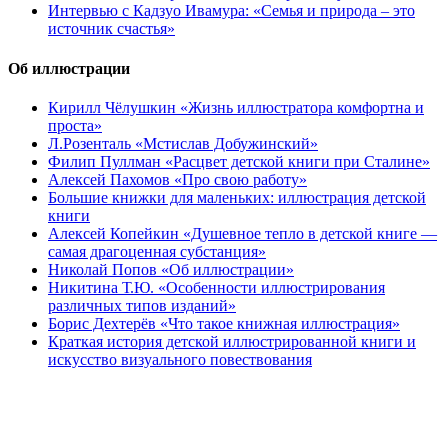
Интервью с Кадзуо Ивамура: «Семья и природа – это
источник счастья»
Об иллюстрации
Кирилл Чёлушкин «Жизнь иллюстратора комфортна и
проста»
Л.Розенталь «Мстислав Добужинский»
Филип Пуллман «Расцвет детской книги при Сталине»
Алексей Пахомов «Про свою работу»
Большие книжки для маленьких: иллюстрация детской
книги
Алексей Копейкин «Душевное тепло в детской книге —
самая драгоценная субстанция»
Николай Попов «Об иллюстрации»
Никитина Т.Ю. «Особенности иллюстрирования
различных типов изданий»
Борис Дехтерёв «Что такое книжная иллюстрация»
Краткая история детской иллюстрированной книги и
искусство визуального повествования