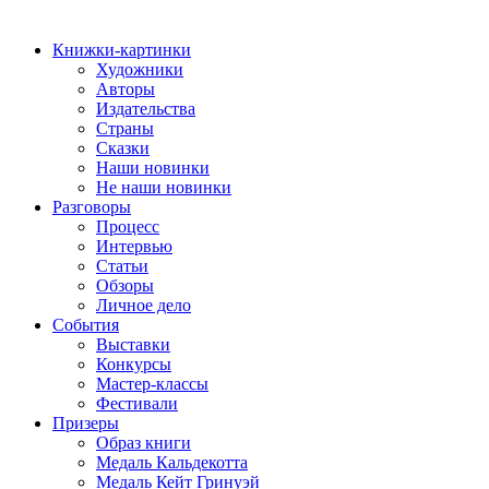
Книжки-картинки
Художники
Авторы
Издательства
Страны
Сказки
Наши новинки
Не наши новинки
Разговоры
Процесс
Интервью
Статьи
Обзоры
Личное дело
События
Выставки
Конкурсы
Мастер-классы
Фестивали
Призеры
Образ книги
Медаль Кальдекотта
Медаль Кейт Гринуэй