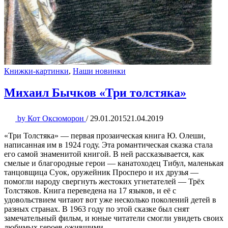
Книжки-картинки
,
Наши новинки
Михаил Бычков «Три толстяка»
by
Кот Оксюморон
/
29.01.2015
21.04.2019
«Три Толстяка» — первая прозаическая книга Ю. Олеши,
написанная им в 1924 году. Эта романтическая сказка стала
его самой знаменитой книгой. В ней рассказывается, как
смелые и благородные герои — канатоходец Тибул, маленькая
танцовщица Суок, оружейник Просперо и их друзья —
помогли народу свергнуть жестоких угнетателей — Трёх
Толстяков. Книга переведена на 17 языков, и её с
удовольствием читают вот уже несколько поколений детей в
разных странах. В 1963 году по этой сказке был снят
замечательный фильм, и юные читатели смогли увидеть своих
любимых героев ожившими.