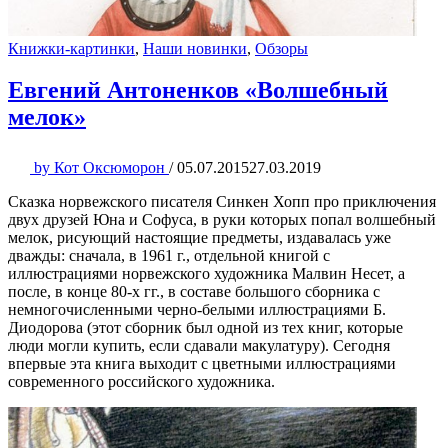
Книжки-картинки
,
Наши новинки
,
Обзоры
Евгений Антоненков «Волшебный
мелок»
by
Кот Оксюморон
/
05.07.2015
27.03.2019
Сказка норвежского писателя Синкен Хопп про приключения
двух друзей Юна и Софуса, в руки которых попал волшебный
мелок, рисующий настоящие предметы, издавалась уже
дважды: сначала, в 1961 г., отдельной книгой с
иллюстрациями норвежского художника Малвин Несет, а
после, в конце 80-х гг., в составе большого сборника с
немногочисленными черно-белыми иллюстрациями Б.
Диодорова (этот сборник был одной из тех книг, которые
люди могли купить, если сдавали макулатуру). Сегодня
впервые эта книга выходит с цветными иллюстрациями
современного российского художника.