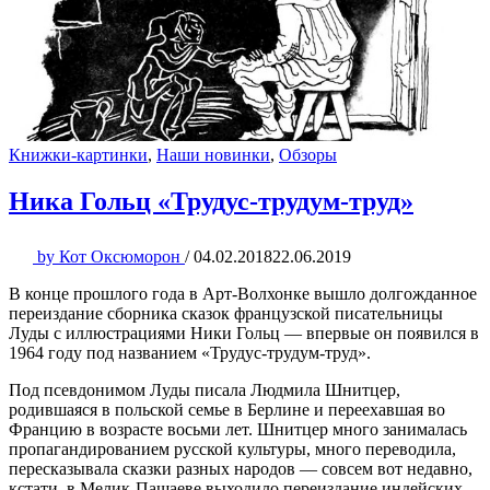
Книжки-картинки
,
Наши новинки
,
Обзоры
Ника Гольц «Трудус-трудум-труд»
by
Кот Оксюморон
/
04.02.2018
22.06.2019
В конце прошлого года в Арт-Волхонке вышло долгожданное
переиздание сборника сказок французской писательницы
Луды с иллюстрациями Ники Гольц — впервые он появился в
1964 году под названием «Трудус-трудум-труд».
Под псевдонимом Луды писала Людмила Шнитцер,
родившаяся в польской семье в Берлине и переехавшая во
Францию в возрасте восьми лет. Шнитцер много занималась
пропагандированием русской культуры, много переводила,
пересказывала сказки разных народов — совсем вот недавно,
кстати, в Мелик-Пашаеве выходило переиздание индейских