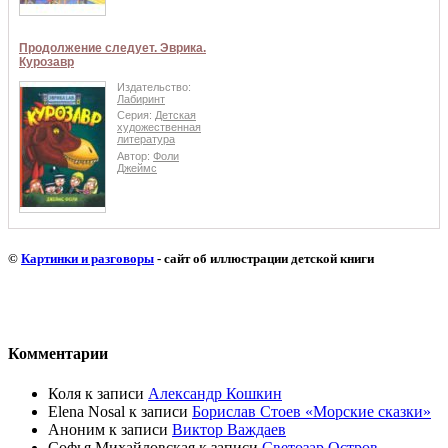
Продолжение следует. Эврика.
Курозавр
Издательство:
Лабиринт
Серия:
Детская
художественная
литература
Автор:
Фоли
Джеймс
©
Картинки и разговоры
- сайт об иллюстрации детской книги
Комментарии
Коля
к записи
Александр Кошкин
Elena Nosal
к записи
Борислав Стоев «Морские сказки»
Аноним
к записи
Виктор Важдаев
Софья Михайловская
к записи
Светозар Остров