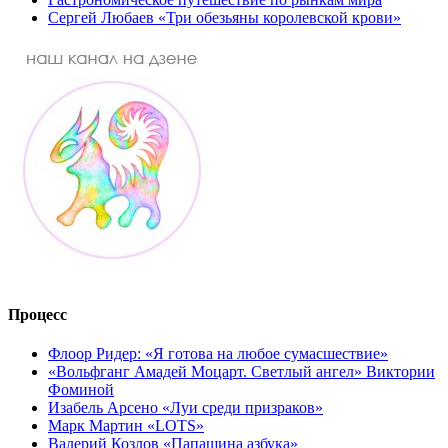
Сергей Любаев «Три обезьяны королевской крови»
Процесс
Флоор Ридер: «Я готова на любое сумасшествие»
«Вольфганг Амадей Моцарт. Светлый ангел» Виктории
Фоминой
Изабель Арсено «Луи среди призраков»
Марк Мартин «LOTS»
Валерий Козлов «Папашина азбука»