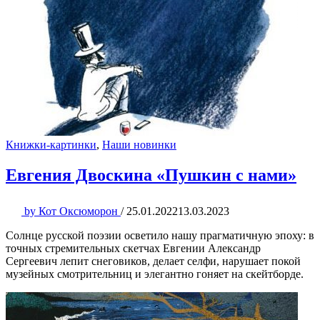
Книжки-картинки
,
Наши новинки
Евгения Двоскина «Пушкин с нами»
by
Кот Оксюморон
/
25.01.2022
13.03.2023
Солнце русской поэзии осветило нашу прагматичную эпоху: в
точных стремительных скетчах Евгении Александр
Сергеевич лепит снеговиков, делает селфи, нарушает покой
музейных смотрительниц и элегантно гоняет на скейтборде.