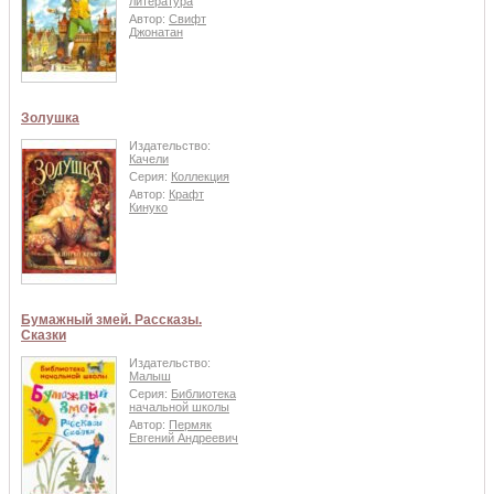
литература
Автор:
Свифт
Джонатан
Золушка
Издательство:
Качели
Серия:
Коллекция
Автор:
Крафт
Кинуко
Бумажный змей. Рассказы.
Сказки
Издательство:
Малыш
Серия:
Библиотека
начальной школы
Автор:
Пермяк
Евгений Андреевич