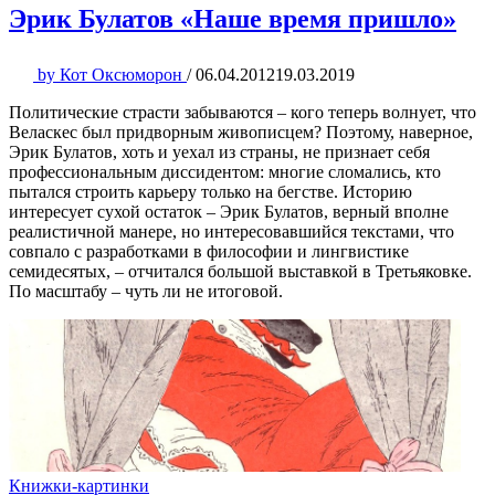
Эрик Булатов «Наше время пришло»
by
Кот Оксюморон
/
06.04.2012
19.03.2019
Политические страсти забываются – кого теперь волнует, что
Веласкес был придворным живописцем? Поэтому, наверное,
Эрик Булатов, хоть и уехал из страны, не признает себя
профессиональным диссидентом: многие сломались, кто
пытался строить карьеру только на бегстве. Историю
интересует сухой остаток – Эрик Булатов, верный вполне
реалистичной манере, но интересовавшийся текстами, что
совпало с разработками в философии и лингвистике
семидесятых, – отчитался большой выставкой в Третьяковке.
По масштабу – чуть ли не итоговой.
Книжки-картинки