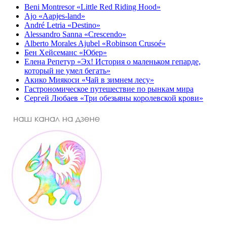
Beni Montresor «Little Red Riding Hood»
Ajo «Aapjes-land»
André Letria «Destino»
Alessandro Sanna «Crescendo»
Alberto Morales Ajubel «Robinson Crusoé»
Бен Хейсеманс «Юбер»
Елена Репетур «Эх! История о маленьком гепарде,
который не умел бегать»
Акико Миякоси «Чай в зимнем лесу»
Гастрономическое путешествие по рынкам мира
Сергей Любаев «Три обезьяны королевской крови»