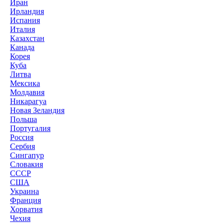
Иран
Ирландия
Испания
Италия
Казахстан
Канада
Корея
Куба
Литва
Мексика
Молдавия
Никарагуа
Новая Зеландия
Польша
Португалия
Россия
Сербия
Сингапур
Словакия
СССР
США
Украина
Франция
Хорватия
Чехия