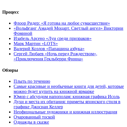
Процесс
Флоор Ридер: «Я готова на любое сумасшествие»
«Вольфганг Амадей Моцарт. Светлый ангел» Виктории
Фоминой
Изабель Арсено «Луи среди призраков»
Марк Мартин «LOTS»
Валерий Козлов «Папашина азбука»
Сергей Любаев «Ночь перед Рождеством»,
«Приключения Гекльберри Финна»
Обзоры
Плыть по течению
Самые красивые и необычные книги для детей, которые
можно будет купить на книжной ярмарке
Юмор с абсурдом напополам: книжная графика Исоль
Духи и места их обитания: приметы японского стиля в
графике Джосиан Келлер
Неофициальные художники и книжная иллюстрация
Очарованный тоской
Однажды в сказке