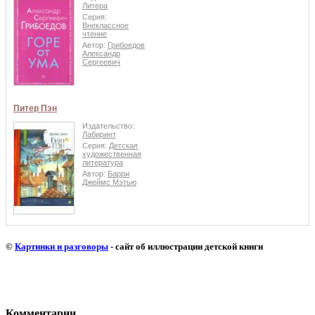
Литера
Серия:
Внеклассное
чтение
Автор:
Грибоедов
Александр
Сергеевич
Питер Пэн
Издательство:
Лабиринт
Серия:
Детская
художественная
литература
Автор:
Барри
Джеймс Мэтью
©
Картинки и разговоры
- сайт об иллюстрации детской книги
Комментарии