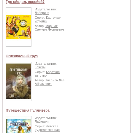
Где обедал, воробей?
Издательство:
Лабиринт
Серия:
Картонки-
игрушки
Автор:
Маршак
Самуил Яковлевич
Огнеопасный груз
Издательство:
Качели
Серия:
Короткое
детство
Автор:
Кассиль Лев
Абрамович
Путешествия Гулливера
Издательство:
Лабиринт
Серия:
Детская
художественная