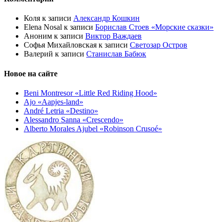
Коля
к записи
Александр Кошкин
Elena Nosal
к записи
Борислав Стоев «Морские сказки»
Аноним
к записи
Виктор Важдаев
Софья Михайловская
к записи
Светозар Остров
Валерий
к записи
Станислав Бабюк
Новое на сайте
Beni Montresor «Little Red Riding Hood»
Ajo «Aapjes-land»
André Letria «Destino»
Alessandro Sanna «Crescendo»
Alberto Morales Ajubel «Robinson Crusoé»