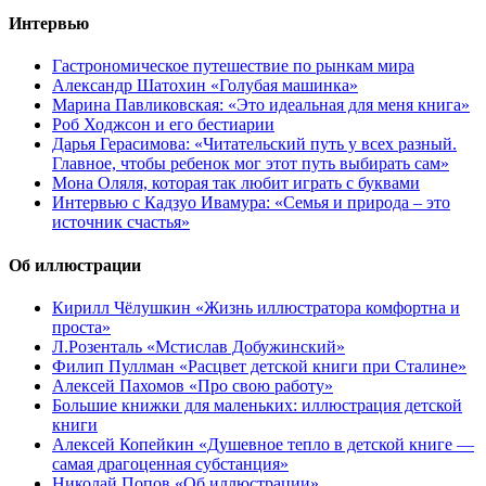
Интервью
Гастрономическое путешествие по рынкам мира
Александр Шатохин «Голубая машинка»
Марина Павликовская: «Это идеальная для меня книга»
Роб Ходжсон и его бестиарии
Дарья Герасимова: «Читательский путь у всех разный.
Главное, чтобы ребенок мог этот путь выбирать сам»
Мона Оляля, которая так любит играть с буквами
Интервью с Кадзуо Ивамура: «Семья и природа – это
источник счастья»
Об иллюстрации
Кирилл Чёлушкин «Жизнь иллюстратора комфортна и
проста»
Л.Розенталь «Мстислав Добужинский»
Филип Пуллман «Расцвет детской книги при Сталине»
Алексей Пахомов «Про свою работу»
Большие книжки для маленьких: иллюстрация детской
книги
Алексей Копейкин «Душевное тепло в детской книге —
самая драгоценная субстанция»
Николай Попов «Об иллюстрации»