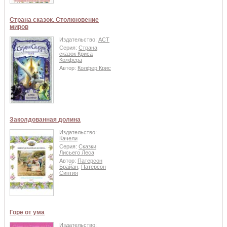
Страна сказок. Столкновение
миров
Издательство:
АСТ
Серия:
Страна
сказок Криса
Колфера
Автор:
Колфер Крис
Заколдованная долина
Издательство:
Качели
Серия:
Сказки
Лисьего Леса
Автор:
Патерсон
Брайан
,
Патерсон
Синтия
Горе от ума
Издательство: