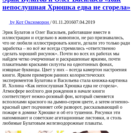
непослушная Хрюшка едва не сгорела»
by
Кот Оксюморон
/
01.11.2016
07.04.2019
Эрик Булатов и Олег Васильев, работавшие вместе в
иллюстрации и отдельно в живописи, не раз признавались,
что не любили иллюстрировать книги, делали это только ради
заработка – но всё же всегда стремились «ответственно
сделать хороший рисунок». Почти во всех их работах мы
найдем четко очерченные и раскрашенные яркими, почти
плакатными красками силуэты на однотонных фонах,
изящные буквицы. Цвет у них – всегда камертон настроения
книги. Ярким примером ранних колористических
экспериментов Булатова и Васильева стала книжка-картинка
И. Холина «Как непослушная Хрюшка едва не сгорела».
Атмосфере весёлого дня рождения в начале книги
соответствует нежно-розовый фон, который сменяется
всполохами красного на дымно-сером цвете, а затем огненно-
красный цвет подчиняет себе разворот, рассказывающий о
пожаре в домике Хрюшке и об его тушении. Рисунки эти
напоминают и советские агитационные листовки, и столь
любимые Булатовым железнодорожные плакаты.