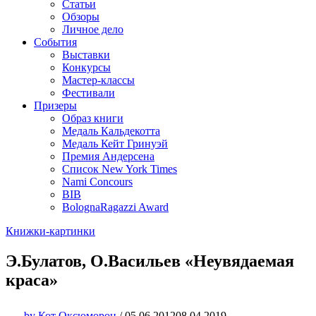
Статьи
Обзоры
Личное дело
События
Выставки
Конкурсы
Мастер-классы
Фестивали
Призеры
Образ книги
Медаль Кальдекотта
Медаль Кейт Гринуэй
Премия Андерсена
Список New York Times
Nami Concours
BIB
BolognaRagazzi Award
Книжки-картинки
Э.Булатов, О.Васильев «Неувядаемая
краса»
by
Кот Оксюморон
/
05.06.2012
08.04.2019