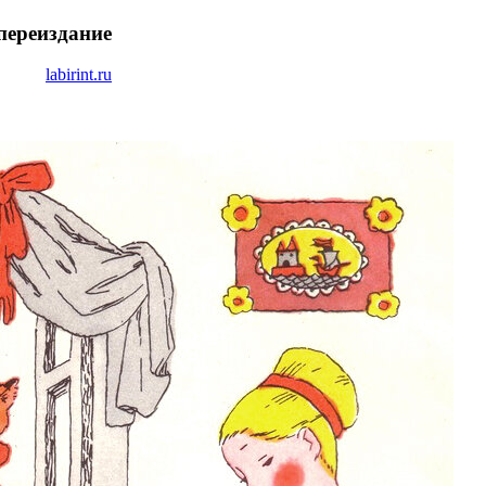
переиздание
labirint.ru