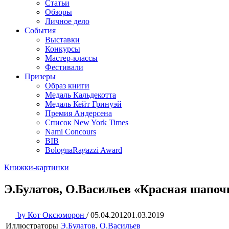
Статьи
Обзоры
Личное дело
События
Выставки
Конкурсы
Мастер-классы
Фестивали
Призеры
Образ книги
Медаль Кальдекотта
Медаль Кейт Гринуэй
Премия Андерсена
Список New York Times
Nami Concours
BIB
BolognaRagazzi Award
Книжки-картинки
Э.Булатов, О.Васильев «Красная шапоч
by
Кот Оксюморон
/
05.04.2012
01.03.2019
Иллюстраторы
Э.Булатов
,
О.Васильев