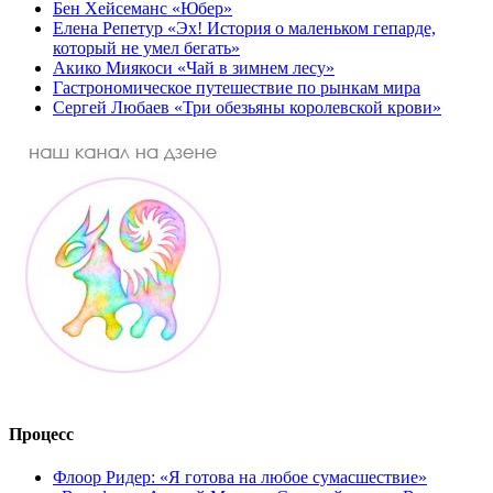
Бен Хейсеманс «Юбер»
Елена Репетур «Эх! История о маленьком гепарде,
который не умел бегать»
Акико Миякоси «Чай в зимнем лесу»
Гастрономическое путешествие по рынкам мира
Сергей Любаев «Три обезьяны королевской крови»
Процесс
Флоор Ридер: «Я готова на любое сумасшествие»