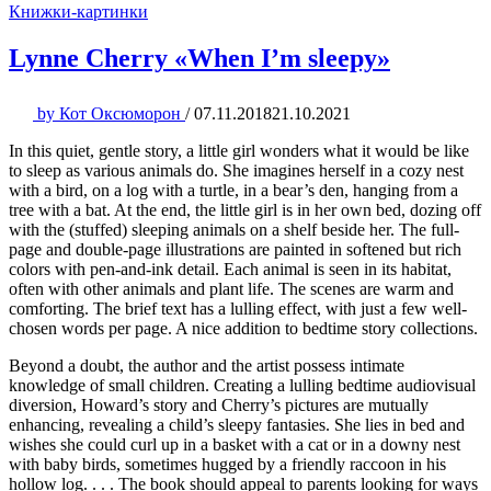
Книжки-картинки
Lynne Cherry «When I’m sleepy»
by
Кот Оксюморон
/
07.11.2018
21.10.2021
In this quiet, gentle story, a little girl wonders what it would be like
to sleep as various animals do. She imagines herself in a cozy nest
with a bird, on a log with a turtle, in a bear’s den, hanging from a
tree with a bat. At the end, the little girl is in her own bed, dozing off
with the (stuffed) sleeping animals on a shelf beside her. The full-
page and double-page illustrations are painted in softened but rich
colors with pen-and-ink detail. Each animal is seen in its habitat,
often with other animals and plant life. The scenes are warm and
comforting. The brief text has a lulling effect, with just a few well-
chosen words per page. A nice addition to bedtime story collections.
Beyond a doubt, the author and the artist possess intimate
knowledge of small children. Creating a lulling bedtime audiovisual
diversion, Howard’s story and Cherry’s pictures are mutually
enhancing, revealing a child’s sleepy fantasies. She lies in bed and
wishes she could curl up in a basket with a cat or in a downy nest
with baby birds, sometimes hugged by a friendly raccoon in his
hollow log. . . . The book should appeal to parents looking for ways