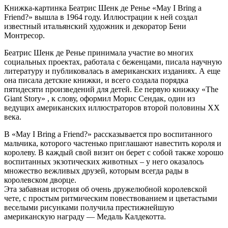
Книжка-картинка Беатрис Шенк де Ренье «May I Bring a
Friend?» вышла в 1964 году. Иллюстрации к ней создал
известный итальянский художник и декоратор Бени
Монтресор.
Беатрис Шенк де Ренье принимала участие во многих
социальных проектах, работала с беженцами, писала научную
литературу и публиковалась в американских изданиях. А еще
она писала детские книжки, и всего создала порядка
пятидесяти произведений для детей. Ее первую книжку «The
Giant Story» , к слову, оформил Морис Сендак, один из
ведущих американских иллюстраторов второй половины XX
века.
В «May I Bring a Friend?» рассказывается про воспитанного
мальчика, которого частенько приглашают навестить короля и
королеву. В каждый свой визит он берет с собой также хорошо
воспитанных экзотических животных – у него оказалось
множество вежливых друзей, которым всегда рады в
королевском дворце.
Эта забавная история об очень дружелюбной королевской
чете, с простым ритмическим повествованием и цветастыми
веселыми рисунками получила престижнейшую
американскую награду — Медаль Калдекотта.