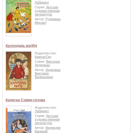
Лабиринт
Серия:
Детская
художественная
литература
Автор:
Рудерман
Михаил
Календарь ма(й)я
Издательство:
КомпасГид
Серия:
Виктория
Ледерман
Автор:
Ледерман
Виктория
Валерьевна
Капитан Соври-голова
Издательство:
Лабиринт
Серия:
Детская
художественная
литература
Автор:
Медведев
Валерий