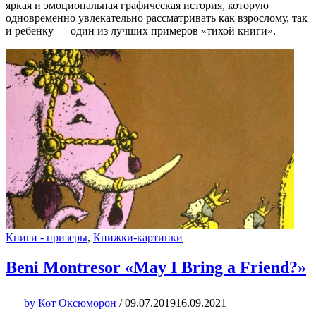
яркая и эмоциональная графическая история, которую
одновременно увлекательно рассматривать как взрослому, так
и ребенку — один из лучших примеров «тихой книги».
Книги - призеры
,
Книжки-картинки
Beni Montresor «May I Bring a Friend?»
by
Кот Оксюморон
/
09.07.2019
16.09.2021