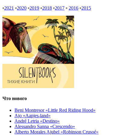
▫
2021
▫
2020
▫
2019
▫
2018
▫
2017
▫
2016
▫
2015
Что нового
Beni Montresor «Little Red Riding Hood»
Ajo «Aapjes-land»
André Letria «Destino»
Alessandro Sanna «Crescendo»
Alberto Morales Ajubel «Robinson Crusoé»