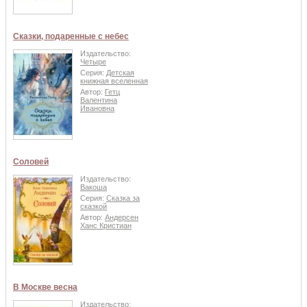
Сказки, подаренные с небес
Издательство:
Четыре
Серия:
Детская
книжная вселенная
Автор:
Гетц
Валентина
Ивановна
Соловей
Издательство:
Вакоша
Серия:
Сказка за
сказкой
Автор:
Андерсен
Ханс Кристиан
В Москве весна
Издательство: