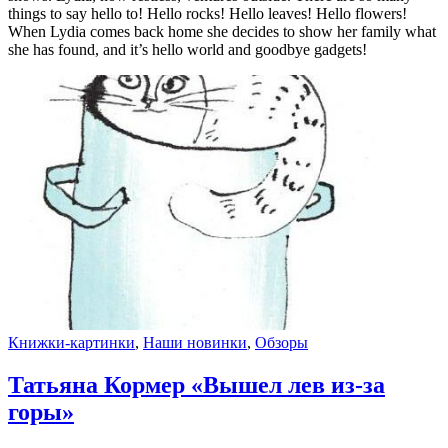
things to say hello to! Hello rocks! Hello leaves! Hello flowers!
When Lydia comes back home she decides to show her family what
she has found, and it’s hello world and goodbye gadgets!
Книжки-картинки
,
Наши новинки
,
Обзоры
Татьяна Кормер «Вышел лев из-за
горы»