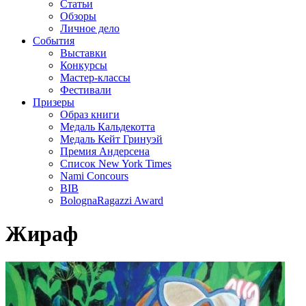
Статьи
Обзоры
Личное дело
События
Выставки
Конкурсы
Мастер-классы
Фестивали
Призеры
Образ книги
Медаль Кальдекотта
Медаль Кейт Гринуэй
Премия Андерсена
Список New York Times
Nami Concours
BIB
BolognaRagazzi Award
Жираф