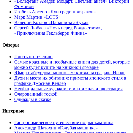
«Вольфганг Амадей Моцарт. Светлый ангел» Виктории
Фоминой
Изабель Арсено «Луи среди призраков»
Марк Мартин «LOTS»
Валерий Козлов «Папашина азбука»
Сергей Любаев «Ночь перед Рождеством»,
«Приключения Гекльберри Финна»
Обзоры
Плыть по течению
Самые красивые и необычные книги для детей, которые
можно будет купить на книжной ярмарке
Юмор с абсурдом напополам: книжная графика Исоль
Духи и места их обитания: приметы японского стиля в
графике Джосиан Келлер
Неофициальные художники и книжная иллюстрация
Очарованный тоской
Однажды в сказке
Интервью
Гастрономическое путешествие по рынкам мира
Александр Шатохин «Голубая машинка»