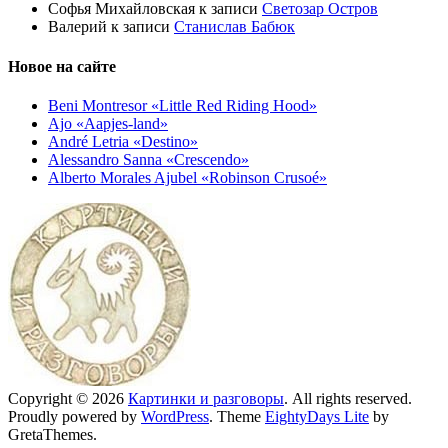
Софья Михайловская
к записи
Светозар Остров
Валерий
к записи
Станислав Бабюк
Новое на сайте
Beni Montresor «Little Red Riding Hood»
Ajo «Aapjes-land»
André Letria «Destino»
Alessandro Sanna «Crescendo»
Alberto Morales Ajubel «Robinson Crusoé»
Copyright © 2026
Картинки и разговоры
. All rights reserved.
Proudly powered by
WordPress
. Theme
EightyDays Lite
by
GretaThemes.