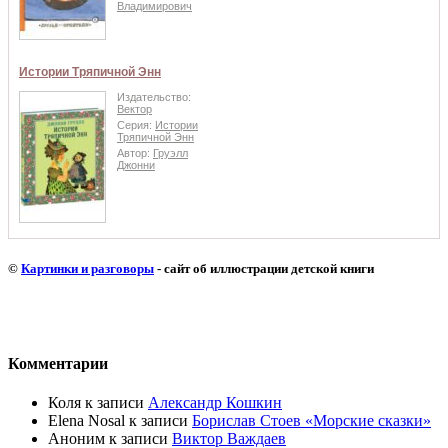
Владимирович
Истории Тряпичной Энн
Издательство:
Вектор
Серия:
Истории
Тряпичной Энн
Автор:
Груэлл
Джонни
©
Картинки и разговоры
- сайт об иллюстрации детской книги
Комментарии
Коля
к записи
Александр Кошкин
Elena Nosal
к записи
Борислав Стоев «Морские сказки»
Аноним
к записи
Виктор Важдаев