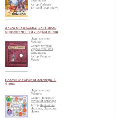
литература
Автор:
Губарев
Виталий Георгиевич
Алиса в Зазеркалье, или Сквозь
зеркало и что там увидела Алиса
Издательство:
Лабиринт
Серия:
Детская
художественная
литература
Автор:
Кэрролл
Льюис
Полезные сказки от логопеда. 3-
4 года
Издательство:
Тойвиль
Серия:
Полезные
сказки от логопеда
Автор:
Кирпичева
Наталья
,
Пирогова
Ирина