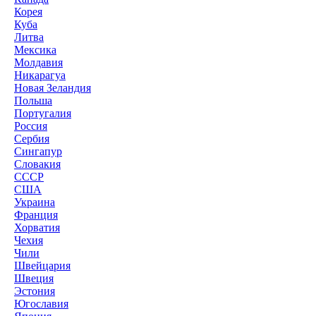
Корея
Куба
Литва
Мексика
Молдавия
Никарагуа
Новая Зеландия
Польша
Португалия
Россия
Сербия
Сингапур
Словакия
СССР
США
Украина
Франция
Хорватия
Чехия
Чили
Швейцария
Швеция
Эстония
Югославия