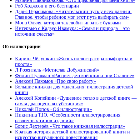
Марина Павликовская: «Это идеальная для меня книга»
Роб Ходжсон и его бестиарии
Дарья Герасимова: «Читательский путь у всех разный.
Главное, чтобы ребенок мог этот путь выбирать сам»
Мона Оляля, которая так любит играть с буквами
Интервью с Кадзуо Ивамура: «Семья и природа – это
источник счастья»
Об иллюстрации
Кирилл Чёлушкин «Жизнь иллюстратора комфортна и
проста»
Л.Розенталь «Мстислав Добужинский»
Филип Пуллман «Расцвет детской книги при Сталине»
Алексей Пахомов «Про свою работу»
Большие книжки для маленьких: иллюстрация детской
книги
Алексей Копейкин «Душевное тепло в детской книге —
самая драгоценная субстанция»
Николай Попов «Об иллюстрации»
Никитина Т.Ю. «Особенности иллюстрирования
различных типов изданий»
Борис Дехтерёв «Что такое книжная иллюстрация»
Краткая история детской иллюстрированной книги и
искусство визуального повествования