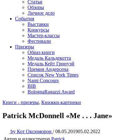
Статьи
Обзоры
Личное дело
События
Выставки
Конкурсы
Мастер-классы
Фестивали
Призеры
Образ книги
Медаль Кальдекотта
Медаль Кейт Гринуэй
Премия Андерсена
Список New York Times
Nami Concours
BIB
BolognaRagazzi Award
Книги - призеры
,
Книжки-картинки
Patrick McDonnell «Me . . . Jane»
by
Кот Оксюморон
/
08.05.2019
05.02.2022
Автор и иллюстратор
Patrick