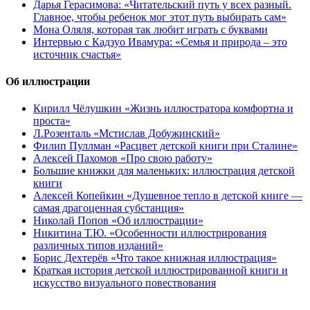
Дарья Герасимова: «Читательский путь у всех разный.
Главное, чтобы ребенок мог этот путь выбирать сам»
Мона Оляля, которая так любит играть с буквами
Интервью с Кадзуо Ивамура: «Семья и природа – это
источник счастья»
Об иллюстрации
Кирилл Чёлушкин «Жизнь иллюстратора комфортна и
проста»
Л.Розенталь «Мстислав Добужинский»
Филип Пуллман «Расцвет детской книги при Сталине»
Алексей Пахомов «Про свою работу»
Большие книжки для маленьких: иллюстрация детской
книги
Алексей Копейкин «Душевное тепло в детской книге —
самая драгоценная субстанция»
Николай Попов «Об иллюстрации»
Никитина Т.Ю. «Особенности иллюстрирования
различных типов изданий»
Борис Дехтерёв «Что такое книжная иллюстрация»
Краткая история детской иллюстрированной книги и
искусство визуального повествования