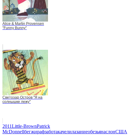
Alice & Martin Provensen
"Funny Bunny"
Светозар Остров "Я на
солнышке лежу"
2011
Little-Brown
Patrick
McDonnell
бег
жираф
забота
качели
лазание
обезьяна
слон
США