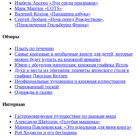
Изабель Арсено «Луи среди призраков»
Марк Мартин «LOTS»
Валерий Козлов «Папашина азбука»
Сергей Любаев «Ночь перед Рождеством»,
«Приключения Гекльберри Финна»
Обзоры
Плыть по течению
Самые красивые и необычные книги для детей, которые
можно будет купить на книжной ярмарке
Юмор с абсурдом напополам: книжная графика Исоль
Духи и места их обитания: приметы японского стиля в
графике Джосиан Келлер
Неофициальные художники и книжная иллюстрация
Очарованный тоской
Однажды в сказке
Интервью
Гастрономическое путешествие по рынкам мира
Александр Шатохин «Голубая машинка»
Марина Павликовская: «Это идеальная для меня книга»
Роб Ходжсон и его бестиарии