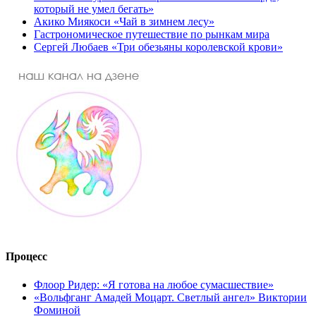
который не умел бегать»
Акико Миякоси «Чай в зимнем лесу»
Гастрономическое путешествие по рынкам мира
Сергей Любаев «Три обезьяны королевской крови»
Процесс
Флоор Ридер: «Я готова на любое сумасшествие»
«Вольфганг Амадей Моцарт. Светлый ангел» Виктории
Фоминой