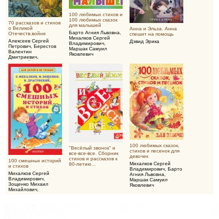
100 любимых стихов и
100 любимых сказок
70 рассказов и стихов
для малышей
о Великой
Анна и Эльза. Анна
Барто Агния Львовна
,
Отечеств.войне
спешит на помощь
Михалков Сергей
Алексеев Сергей
Дэвид Эрика
Владимирович
,
Петрович
,
Берестов
Маршак Самуил
Валентин
Яковлевич
Дмитриевич
,
Воскобойников
Валерий Михайлович
100 любимых сказок,
"Весёлый звонок" и
стихов и песенок для
все-все-все. Сборник
девочек
стихов и рассказов к
100 смешных историй
Михалков Сергей
80-летию...
и стихов
Владимирович
,
Барто
Михалков Сергей
Агния Львовна
,
Владимирович
,
Маршак Самуил
Зощенко Михаил
Яковлевич
Михайлович
,
Драгунский Виктор
Юзефович