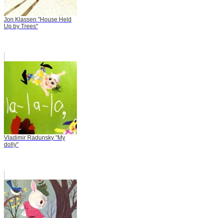
Jon Klassen "House Held
Up by Trees"
Vladimir Radunsky "My
dolly"