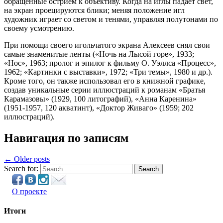
обращенные острием к объективу. Когда на иглы падает свет,
на экран проецируются блики; меняя положение игл
художник играет со светом и тенями, управляя полутонами по
своему усмотрению.
При помощи своего игольчатого экрана Алексеев снял свои
самые знаменитые ленты («Ночь на Лысой горе», 1933;
«Нос», 1963; пролог и эпилог к фильму О. Уэллса «Процесс»,
1962; «Картинки с выставки», 1972; «Три темы», 1980 и др.).
Кроме того, он также использовал его в книжной графике,
создав уникальные серии иллюстраций к романам «Братья
Карамазовы» (1929, 100 литографий), «Анна Каренина»
(1951-1957, 120 акватинт), «Доктор Живаго» (1959; 202
иллюстраций).
Навигация по записям
← Older posts
Search for:
Search
О проекте
Итоги