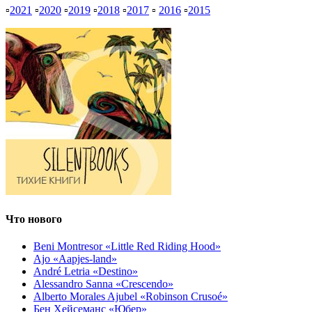
▫
2021
▫
2020
▫
2019
▫
2018
▫
2017
▫
2016
▫
2015
Что нового
Beni Montresor «Little Red Riding Hood»
Ajo «Aapjes-land»
André Letria «Destino»
Alessandro Sanna «Crescendo»
Alberto Morales Ajubel «Robinson Crusoé»
Бен Хейсеманс «Юбер»