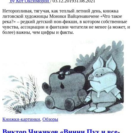
by
Кот Оксюморон
/
03.12.2019
31.08.2021
Неторопливая, тягучая, как теплый летний день, книжка
литовской художницы Моники Вайценавичене «Что такое
река?» – редкий детский нон-фикшн, в котором собственные
чувства, ассоциации и фантазии читателя не менее (а может, и
более) важны, чем цифры и факты.
Книжки-картинки
,
Обзоры
Виктор Чижиков «Винни Пух и все-