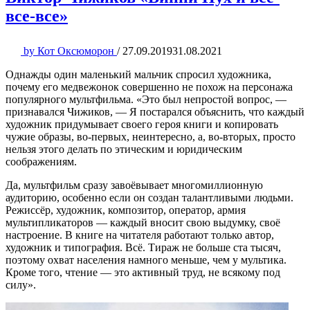
все-все»
by
Кот Оксюморон
/
27.09.2019
31.08.2021
Однажды один маленький мальчик спросил художника,
почему его медвежонок совершенно не похож на персонажа
популярного мультфильма. «Это был непростой вопрос, —
признавался Чижиков, — Я постарался объяснить, что каждый
художник придумывает своего героя книги и копировать
чужие образы, во-первых, неинтересно, а, во-вторых, просто
нельзя этого делать по этическим и юридическим
соображениям.
Да, мультфильм сразу завоёвывает многомиллионную
аудиторию, особенно если он создан талантливыми людьми.
Режиссёр, художник, композитор, оператор, армия
мультипликаторов — каждый вносит свою выдумку, своё
настроение. В книге на читателя работают только автор,
художник и типография. Всё. Тираж не больше ста тысяч,
поэтому охват населения намного меньше, чем у мультика.
Кроме того, чтение — это активный труд, не всякому под
силу».