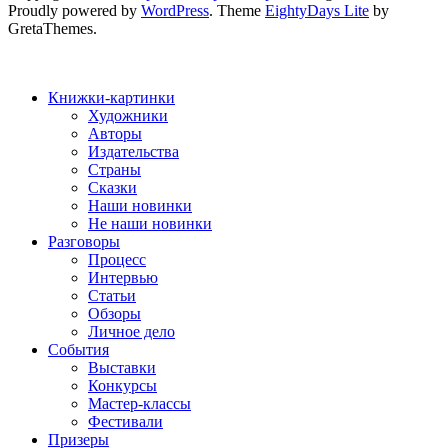
Proudly powered by
WordPress
. Theme
EightyDays Lite
by
GretaThemes.
Книжки-картинки
Художники
Авторы
Издательства
Страны
Сказки
Наши новинки
Не наши новинки
Разговоры
Процесс
Интервью
Статьи
Обзоры
Личное дело
События
Выставки
Конкурсы
Мастер-классы
Фестивали
Призеры