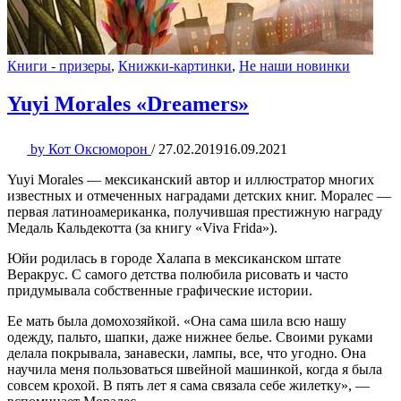
Книги - призеры
,
Книжки-картинки
,
Не наши новинки
Yuyi Morales «Dreamers»
by
Кот Оксюморон
/
27.02.2019
16.09.2021
Yuyi Morales — мексиканский автор и иллюстратор многих
известных и отмеченных наградами детских книг. Моралес —
первая латиноамериканка, получившая престижную награду
Медаль Кальдекотта (за книгу «Viva Frida»).
Юйи родилась в городе Халапа в мексиканском штате
Веракрус. С самого детства полюбила рисовать и часто
придумывала собственные графические истории.
Ее мать была домохозяйкой. «Она сама шила всю нашу
одежду, пальто, шапки, даже нижнее белье. Своими руками
делала покрывала, занавески, лампы, все, что угодно. Она
научила меня пользоваться швейной машинкой, когда я была
совсем крохой. В пять лет я сама связала себе жилетку», —