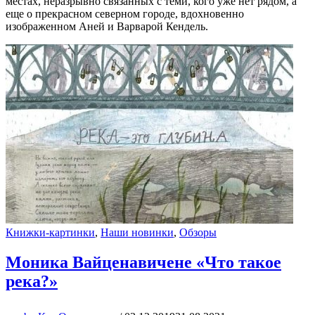
местах, неразрывно связанных с теми, кого уже нет рядом, а
еще о прекрасном северном городе, вдохновенно
изображенном Аней и Варварой Кендель.
Книжки-картинки
,
Наши новинки
,
Обзоры
Моника Вайценавичене «Что такое
река?»