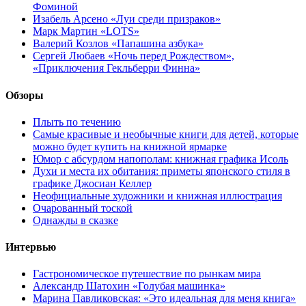
Фоминой
Изабель Арсено «Луи среди призраков»
Марк Мартин «LOTS»
Валерий Козлов «Папашина азбука»
Сергей Любаев «Ночь перед Рождеством»,
«Приключения Гекльберри Финна»
Обзоры
Плыть по течению
Самые красивые и необычные книги для детей, которые
можно будет купить на книжной ярмарке
Юмор с абсурдом напополам: книжная графика Исоль
Духи и места их обитания: приметы японского стиля в
графике Джосиан Келлер
Неофициальные художники и книжная иллюстрация
Очарованный тоской
Однажды в сказке
Интервью
Гастрономическое путешествие по рынкам мира
Александр Шатохин «Голубая машинка»
Марина Павликовская: «Это идеальная для меня книга»