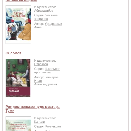
Издательство:
Абраказябра
Серия:
Честное
звериное
Автор:
Уродовских
Анна
Обломов
Издательство:
Стрекоза
Серия:
Школьная
программа
Автор:
Гончаров
Иван
Александрович
Рождественское чудо мистера
Туми
Издательство:
Качели
Серия:
Коллекция