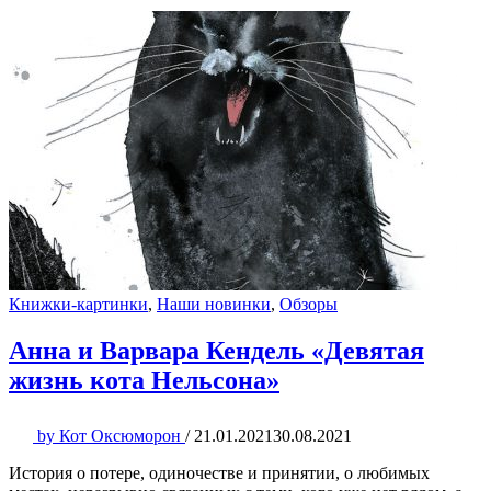
Книжки-картинки
,
Наши новинки
,
Обзоры
Анна и Варвара Кендель «Девятая
жизнь кота Нельсона»
by
Кот Оксюморон
/
21.01.2021
30.08.2021
История о потере, одиночестве и принятии, о любимых