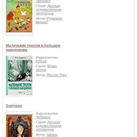
Лабиринт
Серия:
Детская
художественная
литература
Автор:
Рудерман
Михаил
Маленькие тролли и большое
наводнение
Издательство:
Азбука
Серия:
Муми-
тролли
Автор:
Янссон Туве
Золушка
Издательство:
Лабиринт
Серия:
Детская
художественная
литература
Автор:
Шварц