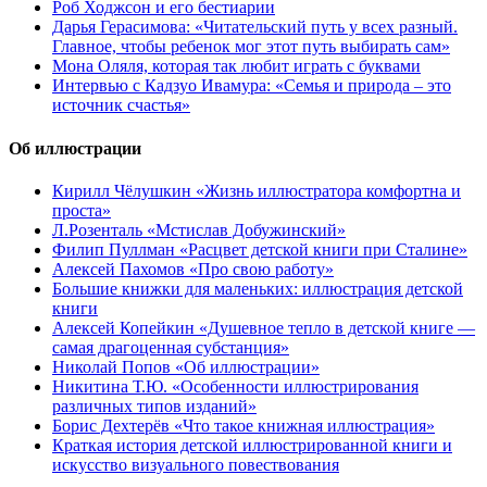
Роб Ходжсон и его бестиарии
Дарья Герасимова: «Читательский путь у всех разный.
Главное, чтобы ребенок мог этот путь выбирать сам»
Мона Оляля, которая так любит играть с буквами
Интервью с Кадзуо Ивамура: «Семья и природа – это
источник счастья»
Об иллюстрации
Кирилл Чёлушкин «Жизнь иллюстратора комфортна и
проста»
Л.Розенталь «Мстислав Добужинский»
Филип Пуллман «Расцвет детской книги при Сталине»
Алексей Пахомов «Про свою работу»
Большие книжки для маленьких: иллюстрация детской
книги
Алексей Копейкин «Душевное тепло в детской книге —
самая драгоценная субстанция»
Николай Попов «Об иллюстрации»
Никитина Т.Ю. «Особенности иллюстрирования
различных типов изданий»
Борис Дехтерёв «Что такое книжная иллюстрация»
Краткая история детской иллюстрированной книги и
искусство визуального повествования