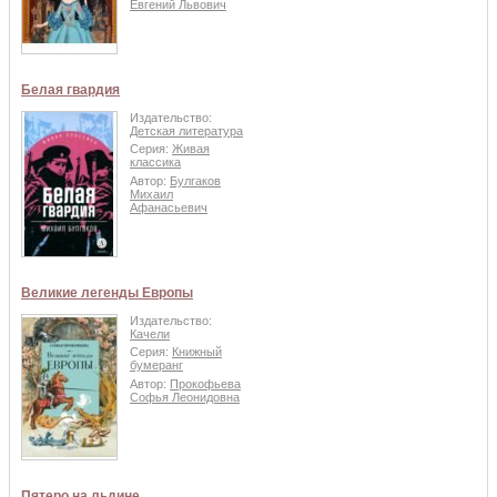
Евгений Львович
Белая гвардия
Издательство:
Детская литература
Серия:
Живая
классика
Автор:
Булгаков
Михаил
Афанасьевич
Великие легенды Европы
Издательство:
Качели
Серия:
Книжный
бумеранг
Автор:
Прокофьева
Софья Леонидовна
Пятеро на льдине