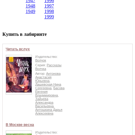
1947
1996
1948
1997
1949
1998
1999
Купить в лабиринте
Читать вслух
Издательство:
Волчок
Серия:
Рассказы
Волчка
Автор:
Антонова
Анастасия
Юрьевна
,
Дашевская Нина
Сергеевна
,
Басова
Евгения
Владимировна
,
Зайцева
Александра
Васильевна
,
Антошкина Дарья
Алексеевна
В Москве весна
Издательство: