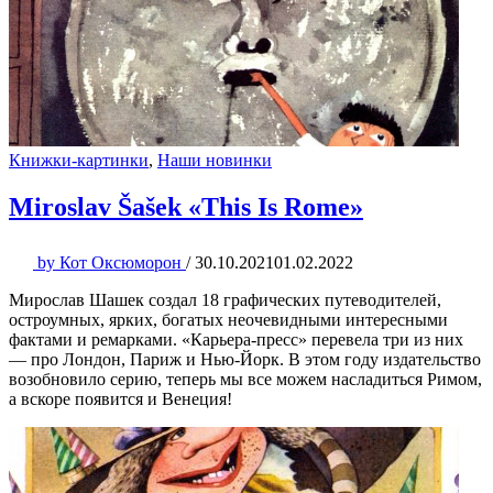
Книжки-картинки
,
Наши новинки
Miroslav Šašek «This Is Rome»
by
Кот Оксюморон
/
30.10.2021
01.02.2022
Мирослав Шашек создал 18 графических путеводителей,
остроумных, ярких, богатых неочевидными интересными
фактами и ремарками. «Карьера-пресс» перевела три из них
— про Лондон, Париж и Нью-Йорк. В этом году издательство
возобновило серию, теперь мы все можем насладиться Римом,
а вскоре появится и Венеция!