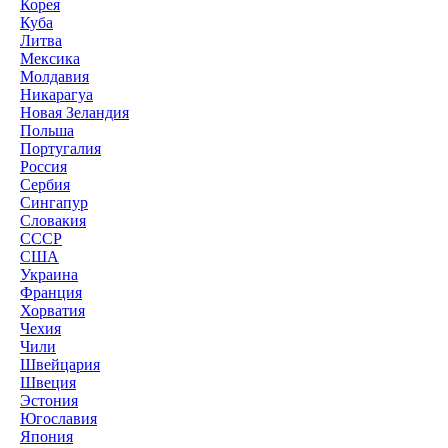
Корея
Куба
Литва
Мексика
Молдавия
Никарагуа
Новая Зеландия
Польша
Португалия
Россия
Сербия
Сингапур
Словакия
СССР
США
Украина
Франция
Хорватия
Чехия
Чили
Швейцария
Швеция
Эстония
Югославия
Япония