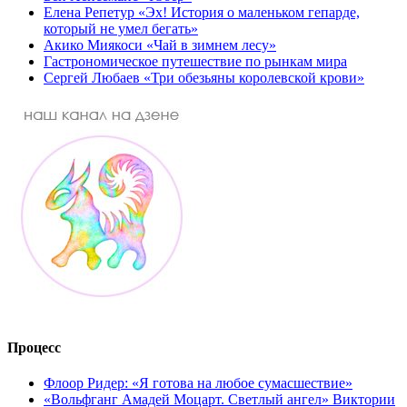
Елена Репетур «Эх! История о маленьком гепарде,
который не умел бегать»
Акико Миякоси «Чай в зимнем лесу»
Гастрономическое путешествие по рынкам мира
Сергей Любаев «Три обезьяны королевской крови»
Процесс
Флоор Ридер: «Я готова на любое сумасшествие»
«Вольфганг Амадей Моцарт. Светлый ангел» Виктории