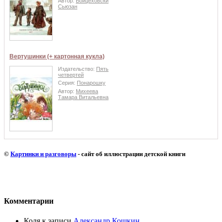
Автор:
Войцеховски
Сьюзан
Вертушинки (+ картонная кукла)
Издательство:
Пять
четвертей
Серия:
Понарошку
Автор:
Михеева
Тамара Витальевна
©
Картинки и разговоры
- сайт об иллюстрации детской книги
Комментарии
Коля
к записи
Александр Кошкин