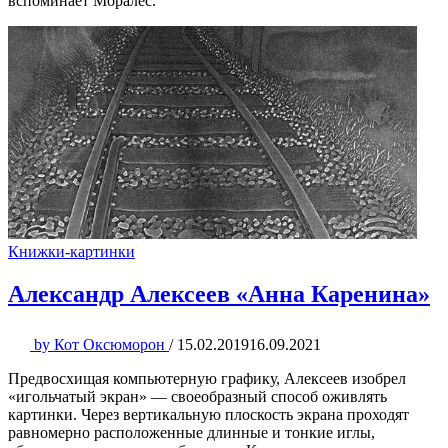
вспоминает Моралес.
Книжки-картинки
Александр Алексеев «Анна Каренина»
by
Кот Оксюморон
/
15.02.2019
16.09.2021
Предвосхищая компьютерную графику, Алексеев изобрел
«игольчатый экран» — своеобразный способ оживлять
картинки. Через вертикальную плоскость экрана проходят
равномерно расположенные длинные и тонкие иглы,