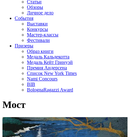
Статьи
Обзоры
Личное дело
События
Выставки
Конкурсы
Мастер-классы
Фестивали
Призеры
Образ книги
Медаль Кальдекотта
Медаль Кейт Гринуэй
Премия Андерсена
Список New York Times
Nami Concours
BIB
BolognaRagazzi Award
Мост