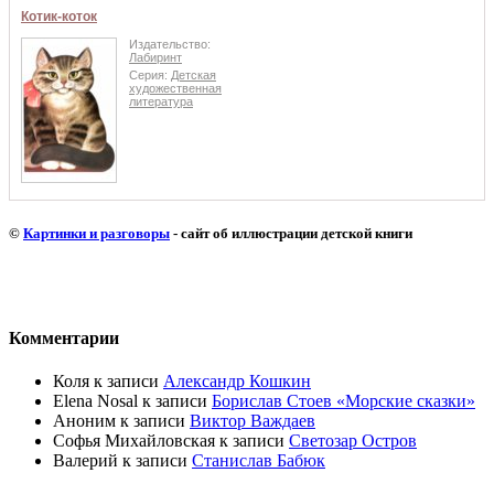
Котик-коток
Издательство:
Лабиринт
Серия:
Детская
художественная
литература
©
Картинки и разговоры
- сайт об иллюстрации детской книги
Комментарии
Коля
к записи
Александр Кошкин
Elena Nosal
к записи
Борислав Стоев «Морские сказки»
Аноним
к записи
Виктор Важдаев
Софья Михайловская
к записи
Светозар Остров
Валерий
к записи
Станислав Бабюк