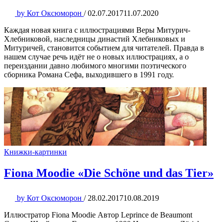
by
Кот Оксюморон
/
02.07.2017
11.07.2020
Каждая новая книга с иллюстрациями Веры Митурич-
Хлебниковой, наследницы династий Хлебниковых и
Митуричей, становится событием для читателей. Правда в
нашем случае речь идёт не о новых иллюстрациях, а о
переиздании давно любимого многими поэтического
сборника Романа Сефа, выходившего в 1991 году.
Книжки-картинки
Fiona Moodie «Die Schöne und das Tier»
by
Кот Оксюморон
/
28.02.2017
10.08.2019
Иллюстратор Fiona Moodie Автор Leprince de Beaumont