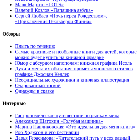
Марк Мартин «LOTS»
Валерий Козлов «Папашина азбука»
Сергей Любаев «Ночь перед Рождеством»,
«Приключения Гекльберри Финна»
Обзоры
Плыть по течению
Самые красивые и необычные книги для детей, которые
можно будет купить на книжной ярмарке
Юмор с абсурдом напополам: книжная графика Исоль
Духи и места их обитания: приметы японского стиля в
графике Джосиан Келлер
Неофициальные художники и книжная иллюстрация
Очарованный тоской
Однажды в сказке
Интервью
Гастрономическое путешествие по рынкам мира
Александр Шатохин «Голубая машинка»
Марина Павликовская: «Это идеальная для меня книга»
Роб Ходжсон и его бестиарии
Дарья Герасимова: «Читательский путь у всех разный.