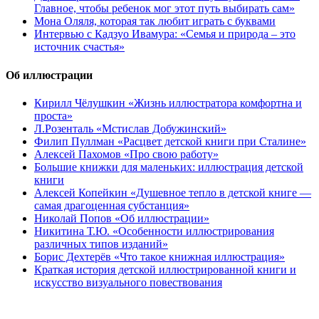
Главное, чтобы ребенок мог этот путь выбирать сам»
Мона Оляля, которая так любит играть с буквами
Интервью с Кадзуо Ивамура: «Семья и природа – это
источник счастья»
Об иллюстрации
Кирилл Чёлушкин «Жизнь иллюстратора комфортна и
проста»
Л.Розенталь «Мстислав Добужинский»
Филип Пуллман «Расцвет детской книги при Сталине»
Алексей Пахомов «Про свою работу»
Большие книжки для маленьких: иллюстрация детской
книги
Алексей Копейкин «Душевное тепло в детской книге —
самая драгоценная субстанция»
Николай Попов «Об иллюстрации»
Никитина Т.Ю. «Особенности иллюстрирования
различных типов изданий»
Борис Дехтерёв «Что такое книжная иллюстрация»
Краткая история детской иллюстрированной книги и
искусство визуального повествования