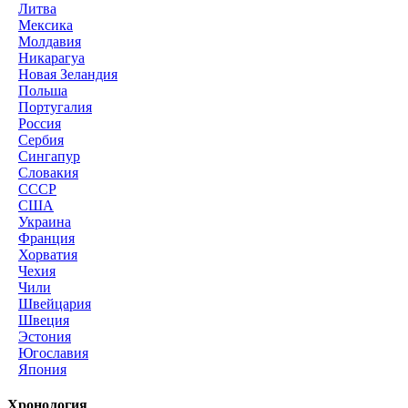
Литва
Мексика
Молдавия
Никарагуа
Новая Зеландия
Польша
Португалия
Россия
Сербия
Сингапур
Словакия
СССР
США
Украина
Франция
Хорватия
Чехия
Чили
Швейцария
Швеция
Эстония
Югославия
Япония
Хронология