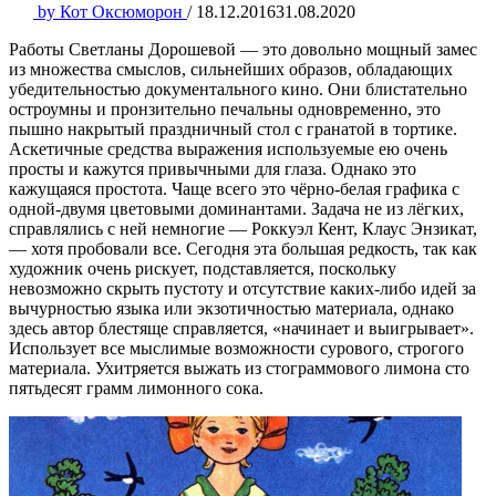
by
Кот Оксюморон
/
18.12.2016
31.08.2020
Работы Светланы Дорошевой — это довольно мощный замес
из множества смыслов, сильнейших образов, обладающих
убедительностью документального кино. Они блистательно
остроумны и пронзительно печальны одновременно, это
пышно накрытый праздничный стол с гранатой в тортике.
Аскетичные средства выражения используемые ею очень
просты и кажутся привычными для глаза. Однако это
кажущаяся простота. Чаще всего это чёрно-белая графика с
одной-двумя цветовыми доминантами. Задача не из лёгких,
справлялись с ней немногие — Роккуэл Кент, Клаус Энзикат,
— хотя пробовали все. Сегодня эта большая редкость, так как
художник очень рискует, подставляется, поскольку
невозможно скрыть пустоту и отсутствие каких-либо идей за
вычурностью языка или экзотичностью материала, однако
здесь автор блестяще справляется, «начинает и выигрывает».
Использует все мыслимые возможности сурового, строгого
материала. Ухитряется выжать из стограммового лимона сто
пятьдесят грамм лимонного сока.