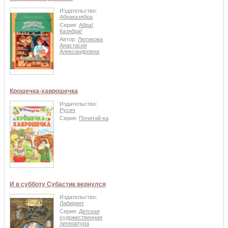
Издательство:
Абраказябра
Серия:
Абра!
Казябра!
Автор:
Лютикова
Анастасия
Александровна
Крошечка-хаврошечка
Издательство:
Русич
Серия:
Почитай-ка
И в субботу Субастик вернулся
Издательство:
Лабиринт
Серия:
Детская
художественная
литература