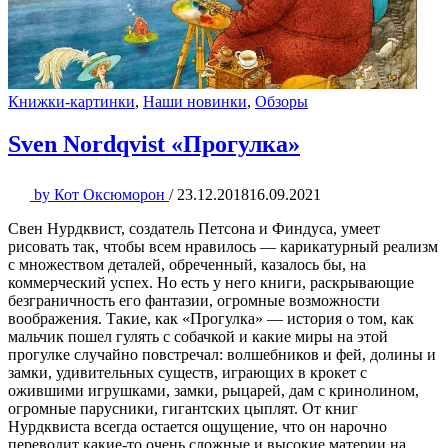
Книжки-картинки
,
Наши новинки
,
Обзоры
Sven Nordqvist «Прогулка»
by
Кот Оксюморон
/
23.12.2018
16.09.2021
Свен Нурдквист, создатель Петсона и Финдуса, умеет
рисовать так, чтобы всем нравилось — карикатурный реализм
с множеством деталей, обреченный, казалось бы, на
коммерческий успех. Но есть у него книги, раскрывающие
безграничность его фантазии, огромные возможности
воображения. Такие, как «Прогулка» — история о том, как
мальчик пошел гулять с собачкой и какие миры на этой
прогулке случайно повстречал: волшебников и фей, долины и
замки, удивительных существ, играющих в крокет с
ожившими игрушками, замки, рыцарей, дам с кринолином,
огромные парусники, гигантских цыплят. От книг
Нурдквиста всегда остается ощущение, что он нарочно
переводит какие-то очень сложные и высокие материи на