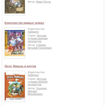
Автор:
Маар Пауль
Королевство кривых зеркал
Издательство:
Лабиринт
Серия:
Детская
художественная
литература
Автор:
Губарев
Виталий Георгиевич
Леля, Минька и другие
Издательство:
Лабиринт
Серия:
Детская
художественная
литература
Автор:
Зощенко
Михаил
Михайлович