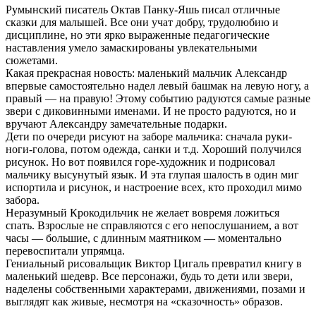
Румынский писатель Октав Панку-Яшь писал отличные
сказки для малышей. Все они учат добру, трудолюбию и
дисциплине, но эти ярко выраженные педагогические
наставления умело замаскированы увлекательными
сюжетами.
Какая прекрасная новость: маленький мальчик Александр
впервые самостоятельно надел левый башмак на левую ногу, а
правый — на правую! Этому событию радуются самые разные
звери с диковинными именами. И не просто радуются, но и
вручают Александру замечательные подарки.
Дети по очереди рисуют на заборе мальчика: сначала руки-
ноги-голова, потом одежда, санки и т.д. Хороший получился
рисунок. Но вот появился горе-художник и подрисовал
мальчику высунутый язык. И эта глупая шалость в один миг
испортила и рисунок, и настроение всех, кто проходил мимо
забора.
Неразумный Крокодильчик не желает вовремя ложиться
спать. Взрослые не справляются с его непослушанием, а вот
часы — большие, с длинным маятником — моментально
перевоспитали упрямца.
Гениальный рисовальщик Виктор Цигаль превратил книгу в
маленький шедевр. Все персонажи, будь то дети или звери,
наделены собственными характерами, движениями, позами и
выглядят как живые, несмотря на «сказочность» образов.