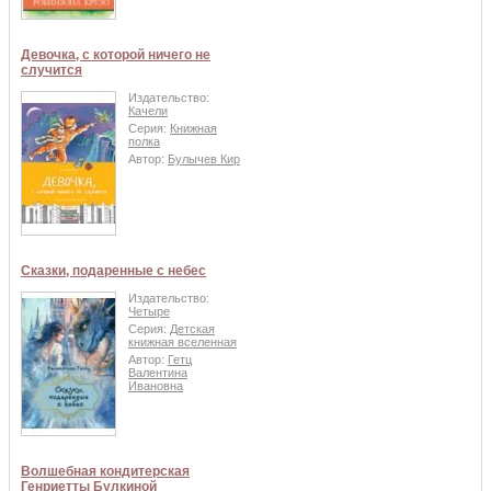
Девочка, с которой ничего не
случится
Издательство:
Качели
Серия:
Книжная
полка
Автор:
Булычев Кир
Сказки, подаренные с небес
Издательство:
Четыре
Серия:
Детская
книжная вселенная
Автор:
Гетц
Валентина
Ивановна
Волшебная кондитерская
Генриетты Булкиной