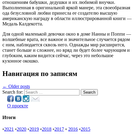
отношениям бабушки, дедушки и их любимой внучки.
Выполненная в оригинальной яркой манере, эта своеобразная
ода безусловной любви принесла ее создателю высшую
американскую награду в области иллюстрированной книги —
Медаль Калдекотта.
Для одной маленькой девочки окно в доме Нанны и Поппи —
волшебные врата, все важное и значительное случается рядом
с ним, наблюдается сквозь него. Однажды мир расширится,
станет больше и сложнее, но вряд ли будет более чарующим и
глубоким, каким видится сейчас, через это небольшое
кухонное окошко.
Навигация по записям
← Older posts
Search for:
Search
О проекте
Итоги
▫
2021
▫
2020
▫
2019
▫
2018
▫
2017
▫
2016
▫
2015