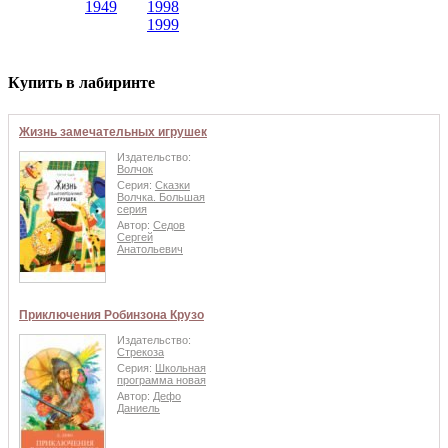
1949
1998
1999
Купить в лабиринте
Жизнь замечательных игрушек
Издательство:
Волчок
Серия:
Сказки
Волчка. Большая
серия
Автор:
Седов
Сергей
Анатольевич
Приключения Робинзона Крузо
Издательство:
Стрекоза
Серия:
Школьная
программа новая
Автор:
Дефо
Даниель