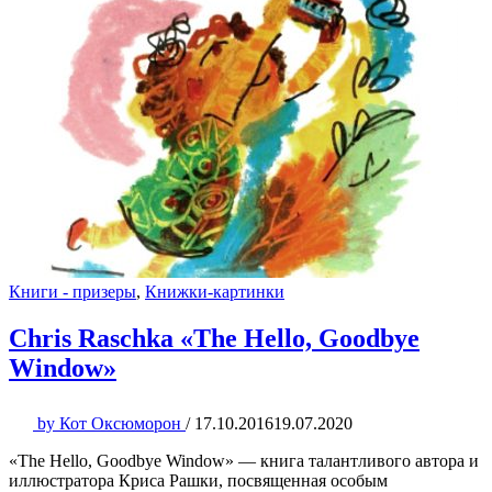
Книги - призеры
,
Книжки-картинки
Chris Raschka «The Hello, Goodbye
Window»
by
Кот Оксюморон
/
17.10.2016
19.07.2020
«The Hello, Goodbye Window» — книга талантливого автора и
иллюстратора Криса Рашки, посвященная особым