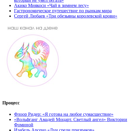
который не умел бегать»
Акико Миякоси «Чай в зимнем лесу»
Гастрономическое путешествие по рынкам мира
Сергей Любаев «Три обезьяны королевской крови»
Процесс
Флоор Ридер: «Я готова на любое сумасшествие»
«Вольфганг Амадей Моцарт. Светлый ангел» Виктории
Фоминой
Изабель Арсено «Луи среди призраков»