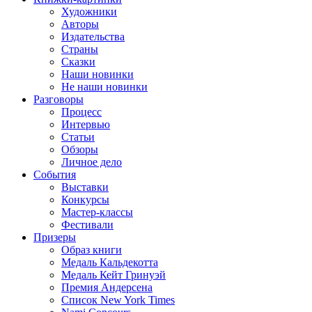
Художники
Авторы
Издательства
Страны
Сказки
Наши новинки
Не наши новинки
Разговоры
Процесс
Интервью
Статьи
Обзоры
Личное дело
События
Выставки
Конкурсы
Мастер-классы
Фестивали
Призеры
Образ книги
Медаль Кальдекотта
Медаль Кейт Гринуэй
Премия Андерсена
Список New York Times