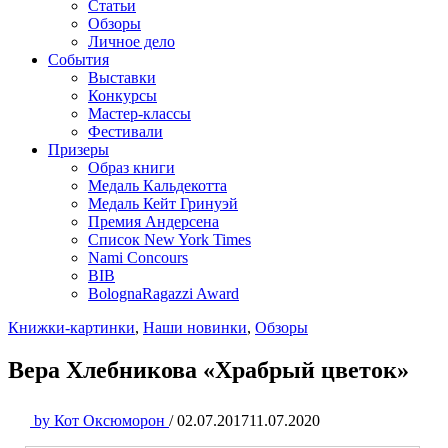
Статьи
Обзоры
Личное дело
События
Выставки
Конкурсы
Мастер-классы
Фестивали
Призеры
Образ книги
Медаль Кальдекотта
Медаль Кейт Гринуэй
Премия Андерсена
Список New York Times
Nami Concours
BIB
BolognaRagazzi Award
Книжки-картинки
,
Наши новинки
,
Обзоры
Вера Хлебникова «Храбрый цветок»
by
Кот Оксюморон
/
02.07.2017
11.07.2020