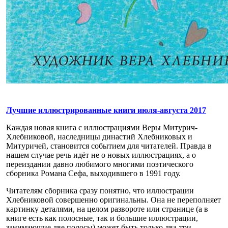
Лучшие иллюстрированные книги июля-августа 2017
Каждая новая книга с иллюстрациями Веры Митурич-
Хлебниковой, наследницы династий Хлебниковых и
Митуричей, становится событием для читателей. Правда в
нашем случае речь идёт не о новых иллюстрациях, а о
переиздании давно любимого многими поэтического
сборника Романа Сефа, выходившего в 1991 году.
Читателям сборника сразу понятно, что иллюстрации
Хлебниковой совершенно оригинальны. Она не переполняет
картинку деталями, на целом развороте или странице (а в
книге есть как полосные, так и большие иллюстрации,
занимающие две полосы) может быть только два-три