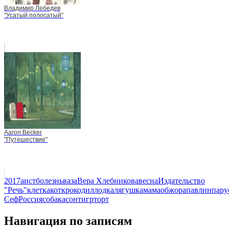
Владимир Лебедев
"Усатый полосатый"
Aaron Becker
"Путешествие"
2017
аист
болезнь
ваза
Вера Хлебникова
весна
Издательство
"Речь"
клетка
кот
крокодил
лодка
лягушка
мама
обжора
павлин
пару
Сеф
Россия
собака
сон
тигр
торт
Навигация по записям