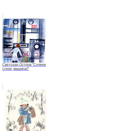
Светозар Остров "Сочини
стихи, машина!"