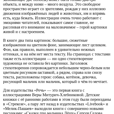
объекта, и между ними – много воздуха. Это свободное
пространство играет со зрителями, рождая у них иллюзию
движения изображённых людей и животных, им и впрямь
есть, куда бежать. Иллюстрации очень точно работают с
эмоциями читателей, показывают самое главное, не
рассеивая его внимание на малозначимое – герой картинки
живой и с настроением.
В книге два типа картинок: большие, сюжетные
изображения на цветном фоне, занимающие лист целиком.
Фон, как правило, выполнен в удивительно нежных
оттенках, и на нём нет места тексту. На страницах с текстами
также есть иллюстрации — ни одно стихотворение
художница не оставила без картинки. Заголовок
стихотворения сопровождается небольшим черно-белым или
цветным рисунком-заставкой, а рядом, справа или снизу
текста, расположены герои: собака, котёнок, девочка,
рисующий мальчик или мальчик, который о чём-то мечтает.
Для издательства «Речь» — это первая книга с
иллюстрациями Веры Митурич-Хлебниковой. Детские
книжки с её ранними работами в этом году были переизданы
в «Стрекозе», а пару лет назад в издательствах «Livebook» и
«Мелик-Пашаев» выходили книги с совершенно новыми
рисунками: «Сказки про мальчика Лёшу» Сергея Седова,