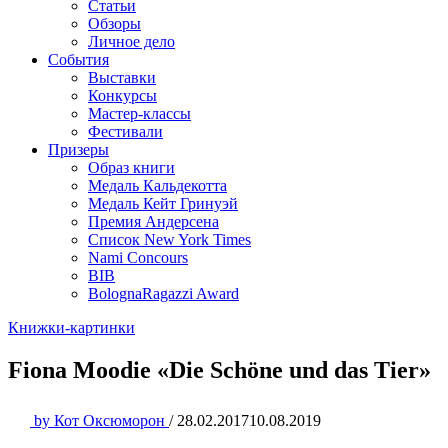
Статьи
Обзоры
Личное дело
События
Выставки
Конкурсы
Мастер-классы
Фестивали
Призеры
Образ книги
Медаль Кальдекотта
Медаль Кейт Гринуэй
Премия Андерсена
Список New York Times
Nami Concours
BIB
BolognaRagazzi Award
Книжки-картинки
Fiona Moodie «Die Schöne und das Tier»
by
Кот Оксюморон
/
28.02.2017
10.08.2019