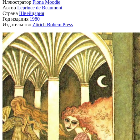
Иллюстратор
Fiona Moodie
Автор
Leprince de Beaumont
Страна
Швейцария
Год издания
1980
Издательство
Zürich Bohem Press