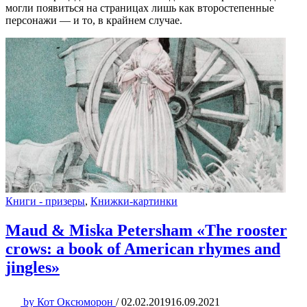
могли появиться на страницах лишь как второстепенные
персонажи — и то, в крайнем случае.
Книги - призеры
,
Книжки-картинки
Maud & Miska Petersham «The rooster
crows: a book of American rhymes and
jingles»
by
Кот Оксюморон
/
02.02.2019
16.09.2021