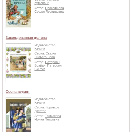
бумеранг
Автор:
Прокофьева
Софья Леонидовна
Заколдованная долина
Издательство:
Качели
Серия:
Сказки
Лисьего Леса
Автор:
Патерсон
Брайан
,
Патерсон
Синтия
Сосны шумят
Издательство:
Качели
Серия:
Короткое
детство
Автор:
Токмакова
Ирина Петровна