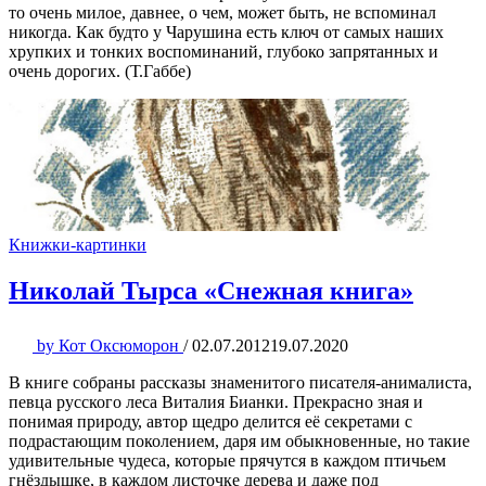
то очень милое, давнее, о чем, может быть, не вспоминал
никогда. Как будто у Чарушина есть ключ от самых наших
хрупких и тонких воспоминаний, глубоко запрятанных и
очень дорогих. (Т.Габбе)
Книжки-картинки
Николай Тырса «Снежная книга»
by
Кот Оксюморон
/
02.07.2012
19.07.2020
В книге собраны рассказы знаменитого писателя-анималиста,
певца русского леса Виталия Бианки. Прекрасно зная и
понимая природу, автор щедро делится её секретами с
подрастающим поколением, даря им обыкновенные, но такие
удивительные чудеса, которые прячутся в каждом птичьем
гнёздышке, в каждом листочке дерева и даже под