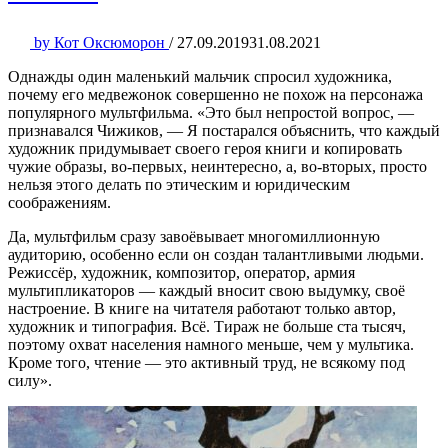
by
Кот Оксюморон
/
27.09.2019
31.08.2021
Однажды один маленький мальчик спросил художника,
почему его медвежонок совершенно не похож на персонажа
популярного мультфильма. «Это был непростой вопрос, —
признавался Чижиков, — Я постарался объяснить, что каждый
художник придумывает своего героя книги и копировать
чужие образы, во-первых, неинтересно, а, во-вторых, просто
нельзя этого делать по этическим и юридическим
соображениям.
Да, мультфильм сразу завоёвывает многомиллионную
аудиторию, особенно если он создан талантливыми людьми.
Режиссёр, художник, композитор, оператор, армия
мультипликаторов — каждый вносит свою выдумку, своё
настроение. В книге на читателя работают только автор,
художник и типография. Всё. Тираж не больше ста тысяч,
поэтому охват населения намного меньше, чем у мультика.
Кроме того, чтение — это активный труд, не всякому под
силу».