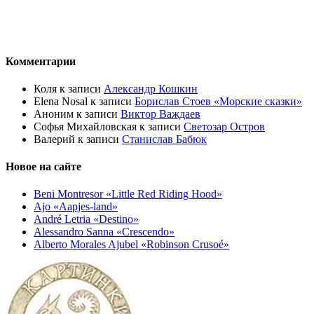
Комментарии
Коля
к записи
Александр Кошкин
Elena Nosal
к записи
Борислав Стоев «Морские сказки»
Аноним
к записи
Виктор Важдаев
Софья Михайловская
к записи
Светозар Остров
Валерий
к записи
Станислав Бабюк
Новое на сайте
Beni Montresor «Little Red Riding Hood»
Ajo «Aapjes-land»
André Letria «Destino»
Alessandro Sanna «Crescendo»
Alberto Morales Ajubel «Robinson Crusoé»