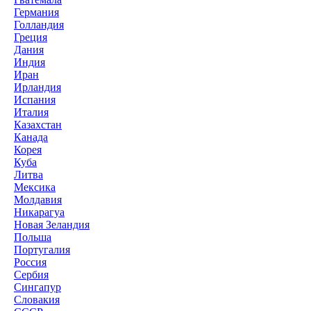
Германия
Голландия
Греция
Дания
Индия
Иран
Ирландия
Испания
Италия
Казахстан
Канада
Корея
Куба
Литва
Мексика
Молдавия
Никарагуа
Новая Зеландия
Польша
Португалия
Россия
Сербия
Сингапур
Словакия