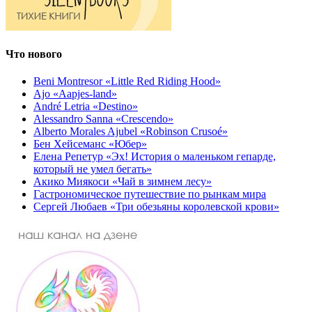
Что нового
Beni Montresor «Little Red Riding Hood»
Ajo «Aapjes-land»
André Letria «Destino»
Alessandro Sanna «Crescendo»
Alberto Morales Ajubel «Robinson Crusoé»
Бен Хейсеманс «Юбер»
Елена Репетур «Эх! История о маленьком гепарде,
который не умел бегать»
Акико Миякоси «Чай в зимнем лесу»
Гастрономическое путешествие по рынкам мира
Сергей Любаев «Три обезьяны королевской крови»