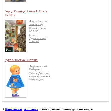
Город Солнца. Книга 1. Глаза
смерти
Издательство:
КомпасГид
Серия:
Город
Солнца
Автор:
Рудашевский
Евгений
Кукла-книжка. Антоша
Издательство:
Лабиринт
Серия:
Детская
художественная
литература
©
Картинки и разговоры
- сайт об иллюстрации детской книги