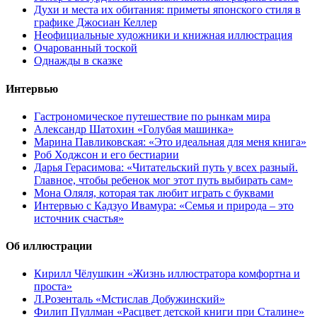
Духи и места их обитания: приметы японского стиля в
графике Джосиан Келлер
Неофициальные художники и книжная иллюстрация
Очарованный тоской
Однажды в сказке
Интервью
Гастрономическое путешествие по рынкам мира
Александр Шатохин «Голубая машинка»
Марина Павликовская: «Это идеальная для меня книга»
Роб Ходжсон и его бестиарии
Дарья Герасимова: «Читательский путь у всех разный.
Главное, чтобы ребенок мог этот путь выбирать сам»
Мона Оляля, которая так любит играть с буквами
Интервью с Кадзуо Ивамура: «Семья и природа – это
источник счастья»
Об иллюстрации
Кирилл Чёлушкин «Жизнь иллюстратора комфортна и
проста»
Л.Розенталь «Мстислав Добужинский»
Филип Пуллман «Расцвет детской книги при Сталине»