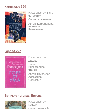
Камикадзе 360
Издательство:
Пять
четвертей
Серия:
Искажения
Автор:
Каграманова
Екатерина
Размиковна
Горе от ума
Издательство:
Литера
Серия:
Внеклассное
чтение
Автор:
Грибоедов
Александр
Сергеевич
Великие легенды Европы
Издательство:
Качели
Серия:
Книжный