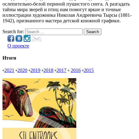
ослепительно-белой периной пушистого снега. А разгадать
тайны мира зверей и птиц нам помогут яркие и точные
иллюстрации художника Николая Андреевича Тырсы (1881-
1942), признанного мастера детской книжной графики.
Search for:
Search
О проекте
Итоги
▫
2021
▫
2020
▫
2019
▫
2018
▫
2017
▫
2016
▫
2015