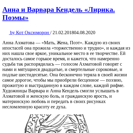
Анна и Варвара Кендель «Лирика.
Поэмы»
by
Кот Оксюморон
/
21.02.2018
04.08.2020
Анна Ахматова — «Мать, Жена, Поэт». Каждую из своих
ипостасей она прожила «торжественно и трудно», и каждая из
них нашла свое яркое, уникальное место в ее творчестве. Ей
досталось самое горькое время, и кажется, что намеренно
судьба так распорядилась — голосом Ахматовой говорят с
нами и мятущиеся двадцатые, и смертельные сороковые, и
подлые шестидесятые. Она бесконечно теряла в своей жизни
самое дорогое, чтобы мы приобрели бесценное — поэзию,
прожитую и выстраданную в каждом слове, каждой рифме.
Художницы Варвара и Анна Кендель смогли услышать в
Ахматовой и женскую боль, и гражданскую ярость, и
материнскую любовь и передать в своих рисунках
несломленную красоту ее духа.