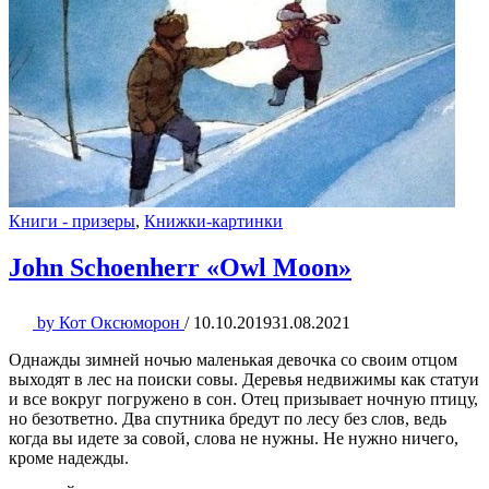
Книги - призеры
,
Книжки-картинки
John Schoenherr «Owl Moon»
by
Кот Оксюморон
/
10.10.2019
31.08.2021
Однажды зимней ночью маленькая девочка со своим отцом
выходят в лес на поиски совы. Деревья недвижимы как статуи
и все вокруг погружено в сон. Отец призывает ночную птицу,
но безответно. Два спутника бредут по лесу без слов, ведь
когда вы идете за совой, слова не нужны. Не нужно ничего,
кроме надежды.