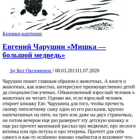
Книжки-картинки
Евгений Чарушин «Мишка —
большой медведь»
by
Кот Оксюморон
/
08.03.2013
11.07.2020
Чарушин пишет главным образом о животных. А книги о
животных, как известно, интересуют преимущественно детей
да специалистов-ученых. Обыкновенный взрослый человек о
животных не читает. Однако же, если взрослый человек
откроет книжку Евг. Чарушина для того, чтобы прочесть
своему пятилетнему сыну один из его рассказов, крупно
напечатанных на пяти, на трех или даже на двух страничках,
он потом вечером еще раз развернет эту детскую книжку и
еще раз прочтет маленький рассказ про медвежат, про лесного
котенка или про петуха и про тетерева. Прочтет для себя
самого и как-то особенно хорошо улыбнется и вспомнит что-