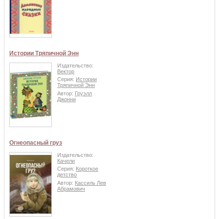
Истории Тряпичной Энн
Издательство:
Вектор
Серия:
Истории
Тряпичной Энн
Автор:
Груэлл
Джонни
Огнеопасный груз
Издательство:
Качели
Серия:
Короткое
детство
Автор:
Кассиль Лев
Абрамович