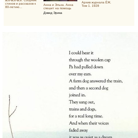
все-все-все. Сборник
Архив журнала ЁЖ.
стихов и рассказов к
Анна и Эльза. Анна
Том 1. 1928
80-летию...
спешит на помощь
Дэвид Эрика