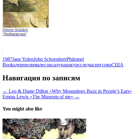
Arlene Graston
"Дюймовочка"
1987
Jane Yolen
John Schoenherr
Philomel
Books
дерево
зима
лес
лиса
луна
ракурс
следы
снег
сова
США
Навигация по записям
← Leo & Diane Dillon «Why Mosquitoes Buzz in People’s Ears»
Emma Lewis «The Museum of me» →
You might also like