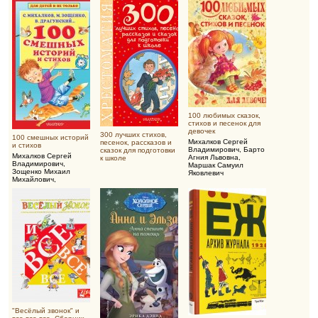
100 любимых сказок,
стихов и песенок для
девочек
300 лучших стихов,
100 смешных историй
Михалков Сергей
песенок, рассказов и
и стихов
Владимирович
,
Барто
сказок для подготовки
Михалков Сергей
Агния Львовна
,
к школе
Владимирович
,
Маршак Самуил
Зощенко Михаил
Яковлевич
Михайлович
,
Драгунский Виктор
Юзефович
"Весёлый звонок" и