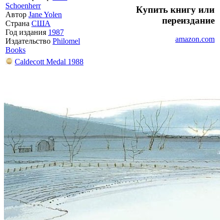
Schoenherr
Купить книгу или
Автор
Jane Yolen
переиздание
Страна
США
Год издания
1987
amazon.com
Издательство
Philomel
Books
Caldecott Medal 1988