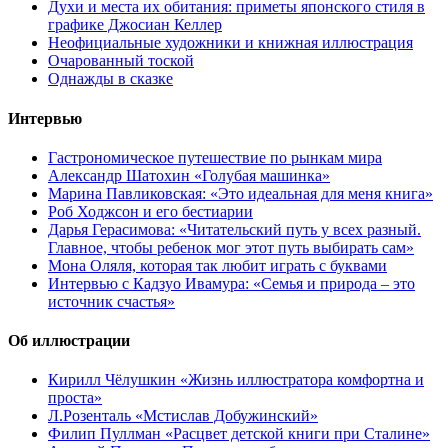
Духи и места их обитания: приметы японского стиля в
графике Джосиан Келлер
Неофициальные художники и книжная иллюстрация
Очарованный тоской
Однажды в сказке
Интервью
Гастрономическое путешествие по рынкам мира
Александр Шатохин «Голубая машинка»
Марина Павликовская: «Это идеальная для меня книга»
Роб Ходжсон и его бестиарии
Дарья Герасимова: «Читательский путь у всех разный.
Главное, чтобы ребенок мог этот путь выбирать сам»
Мона Оляля, которая так любит играть с буквами
Интервью с Кадзуо Ивамура: «Семья и природа – это
источник счастья»
Об иллюстрации
Кирилл Чёлушкин «Жизнь иллюстратора комфортна и
проста»
Л.Розенталь «Мстислав Добужинский»
Филип Пуллман «Расцвет детской книги при Сталине»