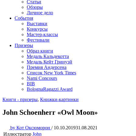
Статьи
Обзоры
Личное дело
События
Выставки
Конкурсы
Мастер-классы
Фестивали
Призеры
Образ книги
Медаль Кальдекотта
Медаль Кейт Гринуэй
Премия Андерсена
Список New York Times
Nami Concours
BIB
BolognaRagazzi Award
Книги - призеры
,
Книжки-картинки
John Schoenherr «Owl Moon»
by
Кот Оксюморон
/
10.10.2019
31.08.2021
Иллюстратор
John