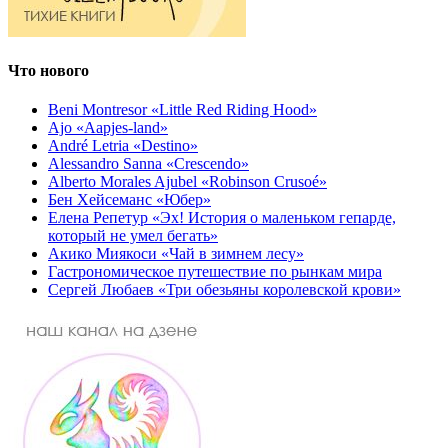
Что нового
Beni Montresor «Little Red Riding Hood»
Ajo «Aapjes-land»
André Letria «Destino»
Alessandro Sanna «Crescendo»
Alberto Morales Ajubel «Robinson Crusoé»
Бен Хейсеманс «Юбер»
Елена Репетур «Эх! История о маленьком гепарде,
который не умел бегать»
Акико Миякоси «Чай в зимнем лесу»
Гастрономическое путешествие по рынкам мира
Сергей Любаев «Три обезьяны королевской крови»