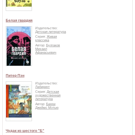
Белая гвардия
Издательство:
Детская литература
Серия:
Живая
классика
Автор:
Булгаков
Михаил
Афанасьевич
Питер Пэн
Издательство:
Лабиринт
Серия:
Детская
художественная
литература
Автор:
Барри
Джеймс Мэтью
Чудак из шестого "Б"