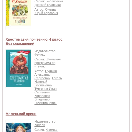
Серия:
Библиотека
детской классики
Автор:
Олеша
Юрий Карлович
Хрестоматия по чтению. 4 класс.
Без сокращений
Издательство:
Феникс
Серия:
Школьная
программа по
чтению
Автор:
Пушкин
Александр
Сергеевич
,
Гоголь
Николай
Васильевич
,
Тургенев Иван
Сергеевич
,
Короленко
Владимир
Галактионович
Маленький принц
Издательство:
Качели
Серия:
Книжная