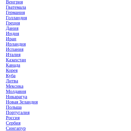
Венгрия
Гватемала
Германия
Голландия
Греция
Дания
Индия
Иран
Ирландия
Испания
Италия
Казахстан
Канада
Корея
Куба
Литва
Мексика
Молдавия
Никарагуа
Новая Зеландия
Польша
Португалия
Россия
Сербия
Сингапур