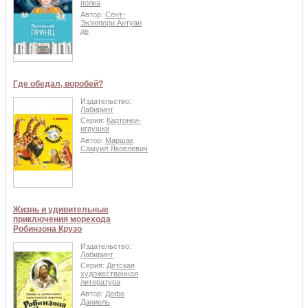
полка
Автор:
Сент-
Экзюпери Антуан
де
Где обедал, воробей?
Издательство:
Лабиринт
Серия:
Картонки-
игрушки
Автор:
Маршак
Самуил Яковлевич
Жизнь и удивительные
приключения морехода
Робинзона Крузо
Издательство:
Лабиринт
Серия:
Детская
художественная
литература
Автор:
Дефо
Даниель