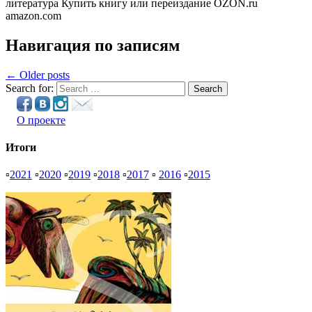
литература Купить книгу или переиздание OZON.ru
amazon.com
Навигация по записям
← Older posts
Search for:
Search
О проекте
Итоги
▫
2021
▫
2020
▫
2019
▫
2018
▫
2017
▫
2016
▫
2015