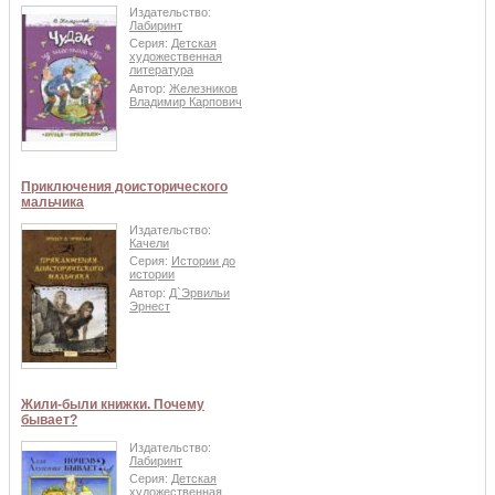
Издательство:
Лабиринт
Серия:
Детская
художественная
литература
Автор:
Железников
Владимир Карпович
Приключения доисторического
мальчика
Издательство:
Качели
Серия:
Истории до
истории
Автор:
Д`Эрвильи
Эрнест
Жили-были книжки. Почему
бывает?
Издательство:
Лабиринт
Серия:
Детская
художественная