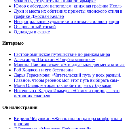
можно будет купить на книжной ярмарке
Юмор с абсурдом напополам: книжная графика Исоль
Духи и места их обитания: приметы японского стиля в
графике Джосиан Келлер
Неофициальные художники и книжная иллюстрация
Очарованный тоской
Однажды в сказке
Интервью
Гастрономическое путешествие по рынкам мира
Александр Шатохин «Голубая машинка»
Марина Павликовская: «Это идеальная для меня книга»
Роб Ходжсон и его бестиарии
Дарья Герасимова: «Читательский путь у всех разный.
Главное, чтобы ребенок мог этот путь выбирать сам»
Мона Оляля, которая так любит играть с буквами
Интервью с Кадзуо Ивамура: «Семья и природа – это
источник счастья»
Об иллюстрации
Кирилл Чёлушкин «Жизнь иллюстратора комфортна и
проста»
Л.Розенталь «Мстислав Добужинский»