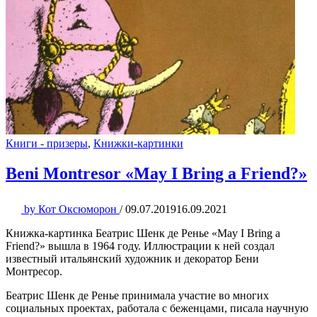
Книги - призеры
,
Книжки-картинки
Beni Montresor «May I Bring a Friend?»
by
Кот Оксюморон
/
09.07.2019
16.09.2021
Книжка-картинка Беатрис Шенк де Ренье «May I Bring a
Friend?» вышла в 1964 году. Иллюстрации к ней создал
известный итальянский художник и декоратор Бени
Монтресор.
Беатрис Шенк де Ренье принимала участие во многих
социальных проектах, работала с беженцами, писала научную