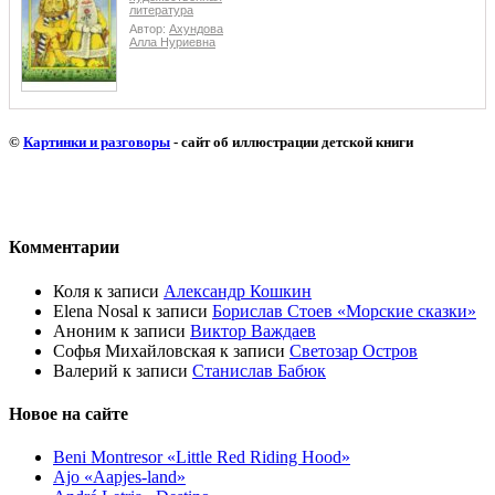
литература
Автор:
Ахундова
Алла Нуриевна
©
Картинки и разговоры
- сайт об иллюстрации детской книги
Комментарии
Коля
к записи
Александр Кошкин
Elena Nosal
к записи
Борислав Стоев «Морские сказки»
Аноним
к записи
Виктор Важдаев
Софья Михайловская
к записи
Светозар Остров
Валерий
к записи
Станислав Бабюк
Новое на сайте
Beni Montresor «Little Red Riding Hood»
Ajo «Aapjes-land»