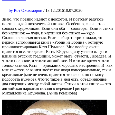
by
Кот Оксюморон
/
18.12.2016
10.07.2020
Знаю, что поэзию издают с неохотой. И поэтому радуюсь
почти каждой поэтической книжке. Особенно, если автор
совпал с художником. Если они оба — соавторы. Если и стихи
без картинок — чудо, и картинки без стихов — чудо.
Сплошная чистая поэзия. Если выбирать три книжки, то
первой вспоминается книга «Робин из Бобина», которую
проиллюстрировала Катя Шумкова. Мне вообще очень
нравится все, что делает Катя. Её рука сразу узнается. Тут и
влияние русских традиций, может быть, отчасти, Лебедева. И
что-то польское, и что-то английское. И в то же время что-то
только катино. Катя — художник хорошего настроения. И, как
мне кажется, её книги любят как люди консервативные, так и
креативные (мне не очень нравится это слово, но не могу
подобрать нужное). Что-то такое в ней есть, объединяющее
два спорящих между собой лагеря. Стихи в этой книге — это
английская народная поэзия в переводе Григория
Михайловича Кружкова. (Анна Романова)