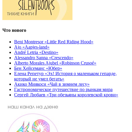
Что нового
Beni Montresor «Little Red Riding Hood»
Ajo «Aapjes-land»
André Letria «Destino»
Alessandro Sanna «Crescendo»
Alberto Morales Ajubel «Robinson Crusoé»
Бен Хейсеманс «Юбер»
Елена Репетур «Эх! История о маленьком гепарде,
который не умел бегать»
Акико Миякоси «Чай в зимнем лесу»
Гастрономическое путешествие по рынкам мира
Сергей Любаев «Три обезьяны королевской крови»