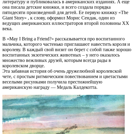
литературу и публиковалась в американских изданиях. А еще
она писала детские книжки, и всего создала порядка
пятидесяти произведений для детей. Ее первую книжку «The
Giant Story» , к слову, оформил Морис Сендак, один из
ведущих американских иллюстраторов второй половины XX
века.
В «May I Bring a Friend?» рассказывается про воспитанного
мальчика, которого частенько приглашают навестить короля и
королеву. В каждый свой визит он берет с собой также хорошо
воспитанных экзотических животных – у него оказалось
множество вежливых друзей, которым всегда рады в
королевском дворце.
Эта забавная история об очень дружелюбной королевской
чете, с простым ритмическим повествованием и цветастыми
веселыми рисунками получила престижнейшую
американскую награду — Медаль Калдекотта.