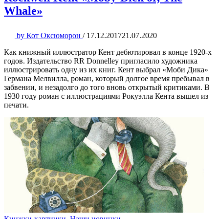
Whale»
by
Кот Оксюморон
/
17.12.2017
21.07.2020
Как книжный иллюстратор Кент дебютировал в конце 1920-х
годов. Издательство RR Donnelley пригласило художника
иллюстрировать одну из их книг. Кент выбрал «Моби Дика»
Германа Мелвилла, роман, который долгое время пребывал в
забвении, и незадолго до того вновь открытый критиками. В
1930 году роман с иллюстрациями Рокуэлла Кента вышел из
печати.
Книжки-картинки
,
Наши новинки