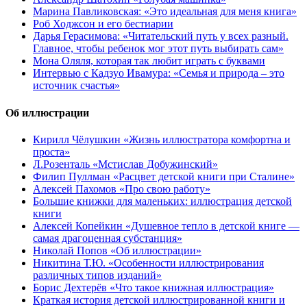
Марина Павликовская: «Это идеальная для меня книга»
Роб Ходжсон и его бестиарии
Дарья Герасимова: «Читательский путь у всех разный.
Главное, чтобы ребенок мог этот путь выбирать сам»
Мона Оляля, которая так любит играть с буквами
Интервью с Кадзуо Ивамура: «Семья и природа – это
источник счастья»
Об иллюстрации
Кирилл Чёлушкин «Жизнь иллюстратора комфортна и
проста»
Л.Розенталь «Мстислав Добужинский»
Филип Пуллман «Расцвет детской книги при Сталине»
Алексей Пахомов «Про свою работу»
Большие книжки для маленьких: иллюстрация детской
книги
Алексей Копейкин «Душевное тепло в детской книге —
самая драгоценная субстанция»
Николай Попов «Об иллюстрации»
Никитина Т.Ю. «Особенности иллюстрирования
различных типов изданий»
Борис Дехтерёв «Что такое книжная иллюстрация»
Краткая история детской иллюстрированной книги и