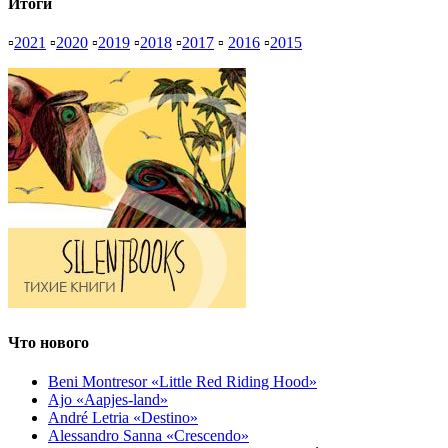
Итоги
▫
2021
▫
2020
▫
2019
▫
2018
▫
2017
▫
2016
▫
2015
Что нового
Beni Montresor «Little Red Riding Hood»
Ajo «Aapjes-land»
André Letria «Destino»
Alessandro Sanna «Crescendo»