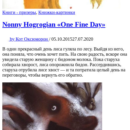
Книги - призеры
,
Книжки-картинки
Nonny Hogrogian «One Fine Day»
by
Кот Оксюморон
/
05.10.2015
27.07.2020
В один прекрасный день лиса гуляла по лесу. Выйдя из него,
она поняла, что очень хочет пить. На свою радость, вскоре она
увидела старую женщину с бидоном молока. Пока старуха
собирала хворост, лиса опорожнила бидон. Рассердившись,
старуха отрубила лисе хвост — и та потратила целый день на
переговоры, чтобы вернуть его обратно.