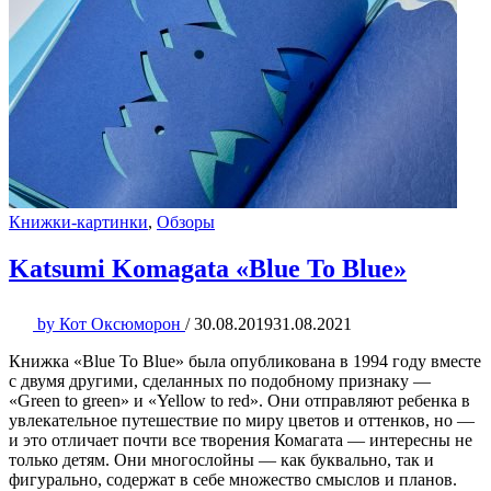
Книжки-картинки
,
Обзоры
Katsumi Komagata «Blue To Blue»
by
Кот Оксюморон
/
30.08.2019
31.08.2021
Книжка «Blue To Blue» была опубликована в 1994 году вместе
с двумя другими, сделанных по подобному признаку —
«Green to green» и «Yellow to red». Они отправляют ребенка в
увлекательное путешествие по миру цветов и оттенков, но —
и это отличает почти все творения Комагата — интересны не
только детям. Они многослойны — как буквально, так и
фигурально, содержат в себе множество смыслов и планов.