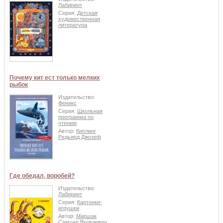
Лабиринт
Серия:
Детская
художественная
литература
Почему кит ест только мелких
рыбок
Издательство:
Феникс
Серия:
Школьная
программа по
чтению
Автор:
Киплинг
Редьярд Джозеф
Где обедал, воробей?
Издательство:
Лабиринт
Серия:
Картонки-
игрушки
Автор:
Маршак
Самуил Яковлевич