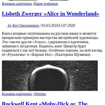
Книжки-картинки
,
Наши новинки
Lisbeth Zwerger «Alice in Wonderland»
by
Кот Оксюморон
/
05.03.2018
13.07.2020
Книга впервые опубликована на русском языке и является
прекрасным примером мастерства австрийской художницы.
Это совсем другая «Алиса», сдержанная и вдумчивая,
забавная и загадочная. Надеюсь, книг Цвергер будет
издаваться у нас всё больше. Особенно хороши, на мой взгляд,
её «Русалочка» и «Карлик Нос». (Екатерина Шумкова)
Книжки-картинки
,
Обзоры
Rockwell Kent «Moby-Dick or, The