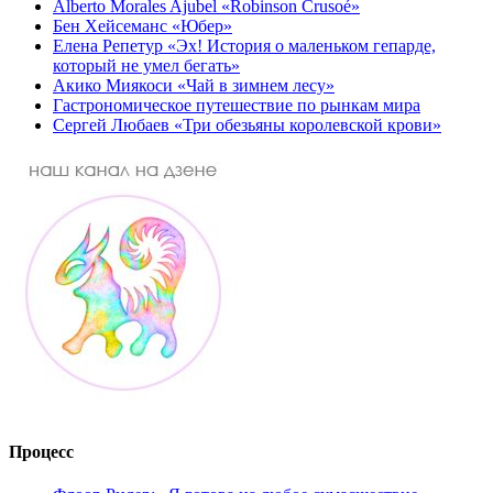
Alberto Morales Ajubel «Robinson Crusoé»
Бен Хейсеманс «Юбер»
Елена Репетур «Эх! История о маленьком гепарде,
который не умел бегать»
Акико Миякоси «Чай в зимнем лесу»
Гастрономическое путешествие по рынкам мира
Сергей Любаев «Три обезьяны королевской крови»
Процесс