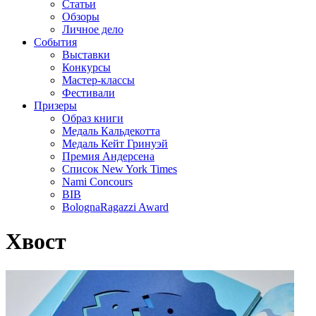
Статьи
Обзоры
Личное дело
События
Выставки
Конкурсы
Мастер-классы
Фестивали
Призеры
Образ книги
Медаль Кальдекотта
Медаль Кейт Гринуэй
Премия Андерсена
Список New York Times
Nami Concours
BIB
BolognaRagazzi Award
Хвост