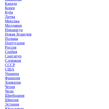
Канада
Корея
Куба
Литва
Мексика
Молдавия
Никарагуа
Новая Зеландия
Польша
Португалия
Россия
Сербия
Сингапур
Словакия
СССР
США
Украина
Франция
Хорватия
Чехия
Чили
Швейцария
Швеция
Эстония
Югославия