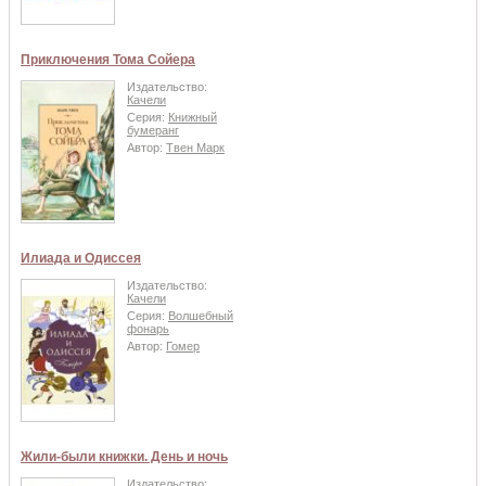
Приключения Тома Сойера
Издательство:
Качели
Серия:
Книжный
бумеранг
Автор:
Твен Марк
Илиада и Одиссея
Издательство:
Качели
Серия:
Волшебный
фонарь
Автор:
Гомер
Жили-были книжки. День и ночь
Издательство: