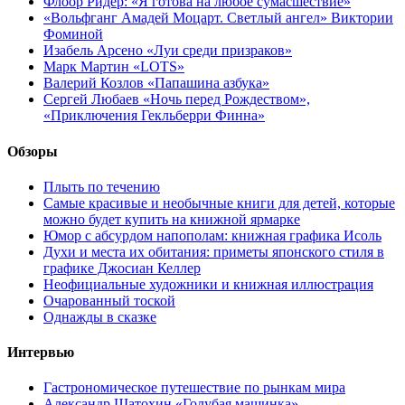
Флоор Ридер: «Я готова на любое сумасшествие»
«Вольфганг Амадей Моцарт. Светлый ангел» Виктории
Фоминой
Изабель Арсено «Луи среди призраков»
Марк Мартин «LOTS»
Валерий Козлов «Папашина азбука»
Сергей Любаев «Ночь перед Рождеством»,
«Приключения Гекльберри Финна»
Обзоры
Плыть по течению
Самые красивые и необычные книги для детей, которые
можно будет купить на книжной ярмарке
Юмор с абсурдом напополам: книжная графика Исоль
Духи и места их обитания: приметы японского стиля в
графике Джосиан Келлер
Неофициальные художники и книжная иллюстрация
Очарованный тоской
Однажды в сказке
Интервью
Гастрономическое путешествие по рынкам мира
Александр Шатохин «Голубая машинка»