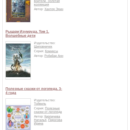
воители. Золотая
коллекция
Автор:
Хантер Эрин
Рыцари Изумруда. Том 1.
Волшебные дети
Издательство:
Шиповничек
Серия:
Комиксы
Автор:
Робийар Анн
Полезные сказки от логопеда. 3-
4 года
Издательство:
Тойвиль
Серия:
Полезные
сказки от логопеда
Автор:
Кирпичева
Наталья
,
Пирогова
Ирина