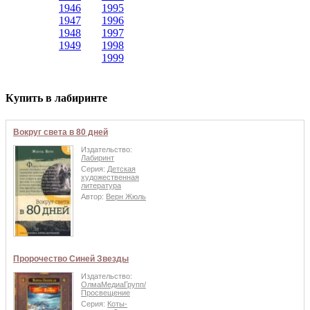
1946
1995
1947
1996
1948
1997
1949
1998
1999
Купить в лабиринте
Вокруг света в 80 дней
Издательство:
Лабиринт
Серия:
Детская
художественная
литература
Автор:
Верн Жюль
Пророчество Синей Звезды
Издательство:
ОлмаМедиаГрупп/
Просвещение
Серия:
Коты-