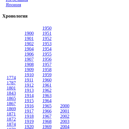
Япония
Хронология
1950
1900
1951
1901
1952
1902
1953
1904
1954
1906
1955
1907
1956
1908
1957
1909
1958
1910
1959
1774
1911
1960
1787
1912
1961
1801
1913
1962
1843
1914
1963
1865
1915
1964
1867
1916
1965
2000
1869
1917
1966
2001
1871
1918
1967
2002
1872
1919
1968
2003
1874
1920
1969
2004