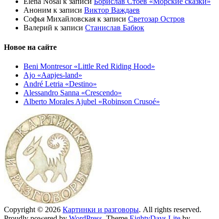
Elena Nosal
к записи
Борислав Стоев «Морские сказки»
Аноним
к записи
Виктор Важдаев
Софья Михайловская
к записи
Светозар Остров
Валерий
к записи
Станислав Бабюк
Новое на сайте
Beni Montresor «Little Red Riding Hood»
Ajo «Aapjes-land»
André Letria «Destino»
Alessandro Sanna «Crescendo»
Alberto Morales Ajubel «Robinson Crusoé»
Copyright © 2026
Картинки и разговоры
. All rights reserved.
Proudly powered by
WordPress
. Theme
EightyDays Lite
by