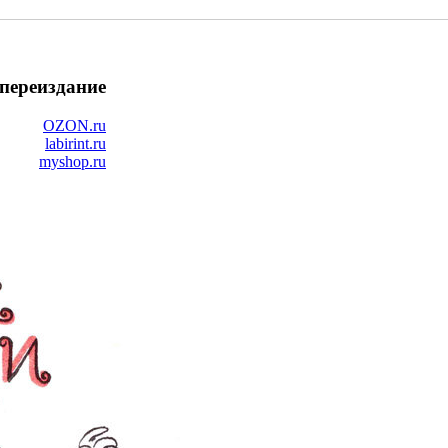
переиздание
OZON.ru
labirint.ru
myshop.ru