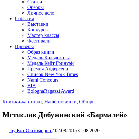
Статьи
Обзоры
Личное дело
События
Выставки
Конкурсы
Мастер-классы
Фестивали
Призеры
Образ книги
Медаль Кальдекотта
Медаль Кейт Гринуэй
Премия Андерсена
Список New York Times
Nami Concours
BIB
BolognaRagazzi Award
Книжки-картинки
,
Наши новинки
,
Обзоры
Мстислав Добужинский «Бармалей»
by
Кот Оксюморон
/
02.08.2015
31.08.2020