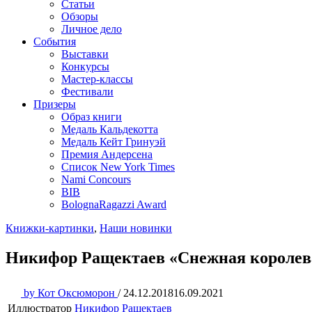
Статьи
Обзоры
Личное дело
События
Выставки
Конкурсы
Мастер-классы
Фестивали
Призеры
Образ книги
Медаль Кальдекотта
Медаль Кейт Гринуэй
Премия Андерсена
Список New York Times
Nami Concours
BIB
BolognaRagazzi Award
Книжки-картинки
,
Наши новинки
Никифор Ращектаев «Снежная королев
by
Кот Оксюморон
/
24.12.2018
16.09.2021
Иллюстратор
Никифор Ращектаев