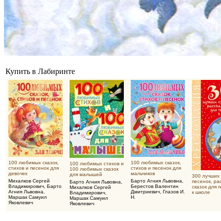
Купить в Лабиринте
100 любимых сказок,
100 любимых сказок,
100 любимых стихов и
стихов и песенок для
стихов и песенок для
100 любимых сказок
девочек
мальчиков
для малышей
300 лучших 
Михалков Сергей
Барто Агния Львовна
,
песенок, ра
Барто Агния Львовна
,
Владимирович
,
Барто
Берестов Валентин
сказок для 
Михалков Сергей
Агния Львовна
,
Дмитриевич
,
Глазов И.
к школе
Владимирович
,
Маршак Самуил
Н.
Маршак Самуил
Яковлевич
Яковлевич