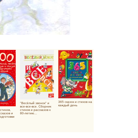
365 сказок и стихов на
"Весёлый звонок" и
каждый день
все-все-все. Сборник
стихов,
стихов и рассказов к
ссказов и
80-летию...
подготовки