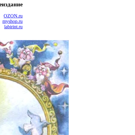
еиздание
OZON.ru
myshop.ru
labirint.ru