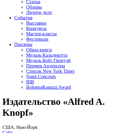
Статьи
Обзоры
Личное дело
События
Выставки
Конкурсы
Мастер-классы
Фестивали
Призеры
Образ книги
Медаль Кальдекотта
Медаль Кейт Гринуэй
Премия Андерсена
Список New York Times
Nami Concours
BIB
BolognaRagazzi Award
Издательство «Alfred A.
Knopf»
США, Нью-Йорк
Сайт