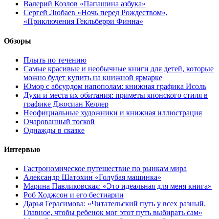
Валерий Козлов «Папашина азбука»
Сергей Любаев «Ночь перед Рождеством»,
«Приключения Гекльберри Финна»
Обзоры
Плыть по течению
Самые красивые и необычные книги для детей, которые
можно будет купить на книжной ярмарке
Юмор с абсурдом напополам: книжная графика Исоль
Духи и места их обитания: приметы японского стиля в
графике Джосиан Келлер
Неофициальные художники и книжная иллюстрация
Очарованный тоской
Однажды в сказке
Интервью
Гастрономическое путешествие по рынкам мира
Александр Шатохин «Голубая машинка»
Марина Павликовская: «Это идеальная для меня книга»
Роб Ходжсон и его бестиарии
Дарья Герасимова: «Читательский путь у всех разный.
Главное, чтобы ребенок мог этот путь выбирать сам»