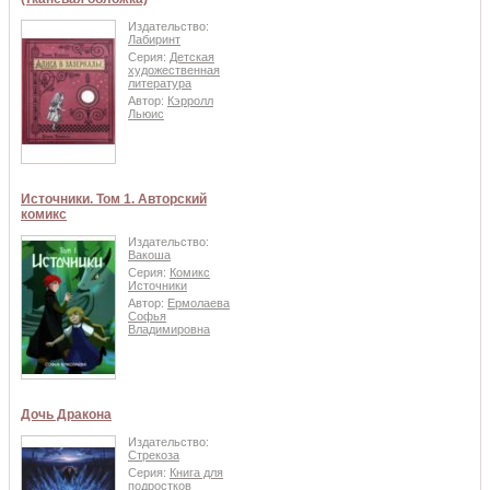
Издательство:
Лабиринт
Серия:
Детская
художественная
литература
Автор:
Кэрролл
Льюис
Источники. Том 1. Авторский
комикс
Издательство:
Вакоша
Серия:
Комикс
Источники
Автор:
Ермолаева
Софья
Владимировна
Дочь Дракона
Издательство:
Стрекоза
Серия:
Книга для
подростков