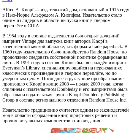
Alfred A. Knopf — издательский дом, основанный в 1915 году
в Нью-Йорке Альфредом А. Кнопфом. Издательство стало
одним из лидеров в области выпуска книг в твёрдом
переплёте в США.
В 1954 году в составе издательства был открыт дочерний
импринт Vintage для выпуска книг авторов Knopf в
качественной мягкой обложке, т.н. формата trade paperback. В
1960 году издательство было приобретено Random House, но
продолжило следовать собственной политике формирования
листа. В 1991 году в составе Кнопф был возрождён импринт
Everyman’s Library, специализирующийся на переизданиях
классических произведений в твёрдом переплёте, но по
умеренным ценам. Последнее структурное преобразование
произошло с Knopf в конце 2008 — начале 2009 года, когда
слиянием с издательством Doubleday и его импринтами была
образована издательская группа Knopf Doubleday Publishing
Group в составе регионального отделения Random House Inc.
Издательство традиционно считается одним из законодателей
мод в области оформления книг, шрифтовых решений и
прочих визуальных компонентов книгоиздания.