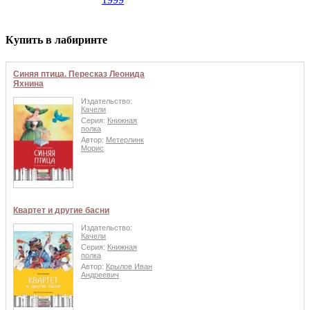
Купить в лабиринте
Синяя птица. Пересказ Леонида
Яхнина
Издательство:
Качели
Серия:
Книжная
полка
Автор:
Метерлинк
Морис
Квартет и другие басни
Издательство:
Качели
Серия:
Книжная
полка
Автор:
Крылов Иван
Андреевич