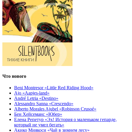
Что нового
Beni Montresor «Little Red Riding Hood»
Ajo «Aapjes-land»
André Letria «Destino»
Alessandro Sanna «Crescendo»
Alberto Morales Ajubel «Robinson Crusoé»
Бен Хейсеманс «Юбер»
Елена Репетур «Эх! История о маленьком гепарде,
который не умел бегать»
Акико Миякоси «Чай в зимнем лесу»