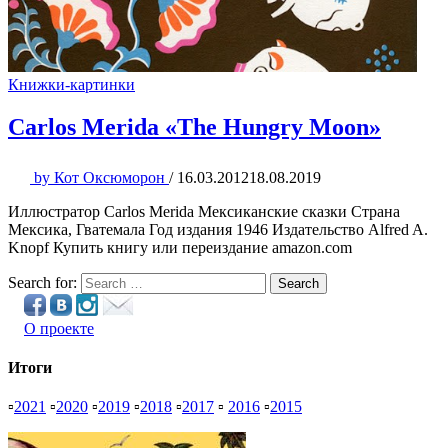
Книжки-картинки
Carlos Merida «The Hungry Moon»
by
Кот Оксюморон
/
16.03.2012
18.08.2019
Иллюстратор Carlos Merida Мексиканские сказки Страна
Мексика, Гватемала Год издания 1946 Издательство Alfred A.
Knopf Купить книгу или переиздание amazon.com
Search for:
Search
О проекте
Итоги
▫
2021
▫
2020
▫
2019
▫
2018
▫
2017
▫
2016
▫
2015