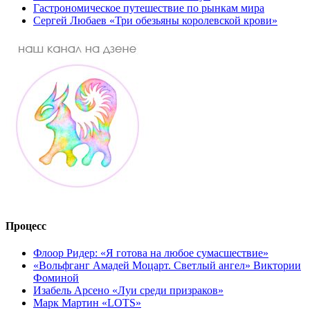
Гастрономическое путешествие по рынкам мира
Сергей Любаев «Три обезьяны королевской крови»
Процесс
Флоор Ридер: «Я готова на любое сумасшествие»
«Вольфганг Амадей Моцарт. Светлый ангел» Виктории
Фоминой
Изабель Арсено «Луи среди призраков»
Марк Мартин «LOTS»