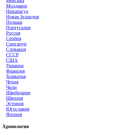
Мексика
Молдавия
Никарагуа
Новая Зеландия
Польша
Португалия
Россия
Сербия
Сингапур
Словакия
СССР
США
Украина
Франция
Хорватия
Чехия
Чили
Швейцария
Швеция
Эстония
Югославия
Япония
Хронология