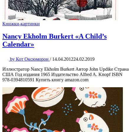
Книжки-картинки
Nancy Ekholm Burkert «A Child’s
Calendar»
by
Кот Оксюморон
/
14.04.2012
24.02.2019
Иллюстратор Nancy Ekholm Burkert Автор John Updike Страна
США Год издания 1965 Издательство Alfred A. Knopf ISBN
978-0394810591 Купить книгу amazon.com