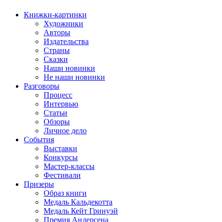
Книжки-картинки
Художники
Авторы
Издательства
Страны
Сказки
Наши новинки
Не наши новинки
Разговоры
Процесс
Интервью
Статьи
Обзоры
Личное дело
События
Выставки
Конкурсы
Мастер-классы
Фестивали
Призеры
Образ книги
Медаль Кальдекотта
Медаль Кейт Гринуэй
Премия Андерсена