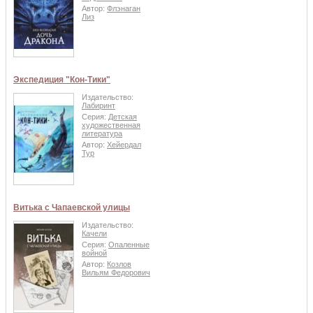
Автор:
Флэнаган
Лиз
Экспедиция "Кон-Тики"
Издательство:
Лабиринт
Серия:
Детская
художественная
литература
Автор:
Хейердал
Тур
Витька с Чапаевской улицы
Издательство:
Качели
Серия:
Опаленные
войной
Автор:
Козлов
Вильям Федорович