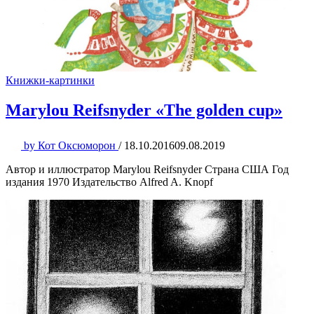
Книжки-картинки
Marylou Reifsnyder «The golden cup»
by
Кот Оксюморон
/
18.10.2016
09.08.2019
Автор и иллюстратор Marylou Reifsnyder Страна США Год
издания 1970 Издательство Alfred A. Knopf