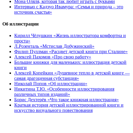
Мона Оляля, которая так любит играть с буквами
Интервью с Кадзуо Ивамура: «Семья и природа – это
источник счастья»
Об иллюстрации
Кирилл Чёлушкин «Жизнь иллюстратора комфортна и
проста»
Л.Розенталь «Мстислав Добужинский»
Филип Пуллман «Расцвет детской книги при Сталине»
Алексей Пахомов «Про свою работу»
Большие книжки для маленьких: иллюстрация детской
книги
Алексей Копейкин «Душевное тепло в детской книге —
самая драгоценная субстанция»
Николай Попов «Об иллюстрации»
Никитина Т.Ю. «Особенности иллюстрирования
различных типов изданий»
Борис Дехтерёв «Что такое книжная иллюстрация»
Краткая история детской иллюстрированной книги и
искусство визуального повествования