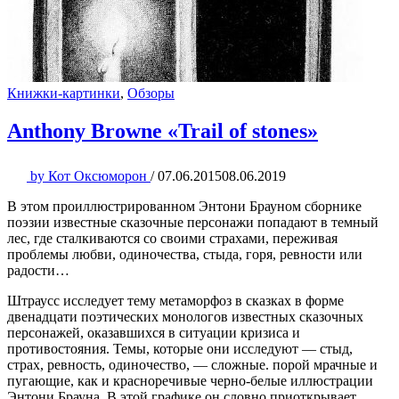
Книжки-картинки
,
Обзоры
Anthony Browne «Trail of stones»
by
Кот Оксюморон
/
07.06.2015
08.06.2019
В этом проиллюстрированном Энтони Брауном сборнике
поэзии известные сказочные персонажи попадают в темный
лес, где сталкиваются со своими страхами, переживая
проблемы любви, одиночества, стыда, горя, ревности или
радости…
Штраусс исследует тему метаморфоз в сказках в форме
двенадцати поэтических монологов известных сказочных
персонажей, оказавшихся в ситуации кризиса и
противостояния. Темы, которые они исследуют — стыд,
страх, ревность, одиночество, — сложные. порой мрачные и
пугающие, как и красноречивые черно-белые иллюстрации
Энтони Брауна. В этой графике он словно приоткрывает