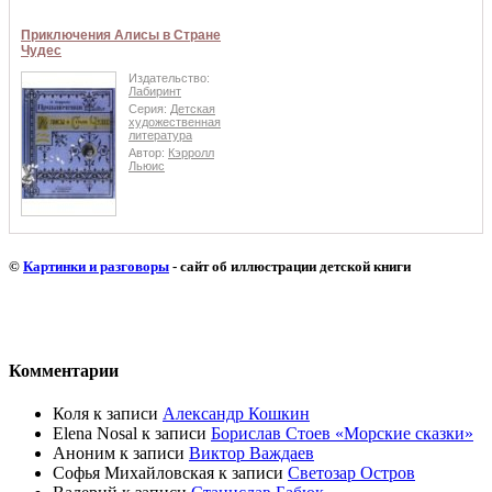
Приключения Алисы в Стране
Чудес
Издательство:
Лабиринт
Серия:
Детская
художественная
литература
Автор:
Кэрролл
Льюис
©
Картинки и разговоры
- сайт об иллюстрации детской книги
Комментарии
Коля
к записи
Александр Кошкин
Elena Nosal
к записи
Борислав Стоев «Морские сказки»
Аноним
к записи
Виктор Важдаев
Софья Михайловская
к записи
Светозар Остров