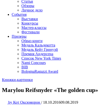
Статьи
Обзоры
Личное дело
События
Выставки
Конкурсы
Мастер-классы
Фестивали
Призеры
Образ книги
Медаль Кальдекотта
Медаль Кейт Гринуэй
Премия Андерсена
Список New York Times
Nami Concours
BIB
BolognaRagazzi Award
Книжки-картинки
Marylou Reifsnyder «The golden cup»
by
Кот Оксюморон
/
18.10.2016
09.08.2019