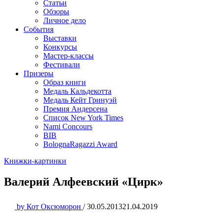
Статьи
Обзоры
Личное дело
События
Выставки
Конкурсы
Мастер-классы
Фестивали
Призеры
Образ книги
Медаль Кальдекотта
Медаль Кейт Гринуэй
Премия Андерсена
Список New York Times
Nami Concours
BIB
BolognaRagazzi Award
Книжки-картинки
Валерий Алфеевский «Цирк»
by
Кот Оксюморон
/
30.05.2013
21.04.2019