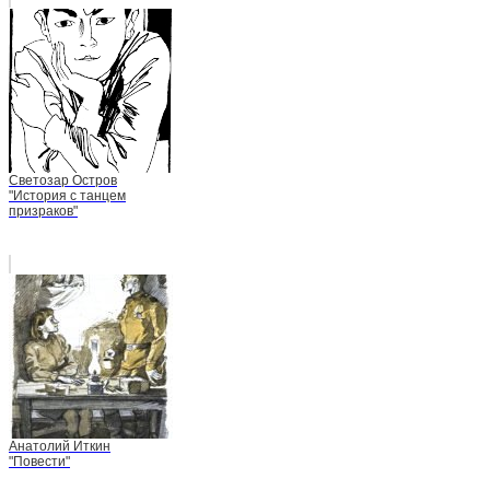
Светозар Остров
"История с танцем
призраков"
Анатолий Иткин
"Повести"