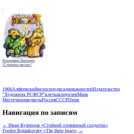
Владимир Винокур
"Слониха читает"
1966
Алфеевский
велосипед
всадник
жонглер
Издательство
"Художник РСФСР"
клетка
клоун
лев
Марк
Местечкин
медведь
Россия
СССР
Цирк
Навигация по записям
← Иван Кузнецов «Стойкий оловянный солдатик»
Feodor Rojankovsky «The three bears» →