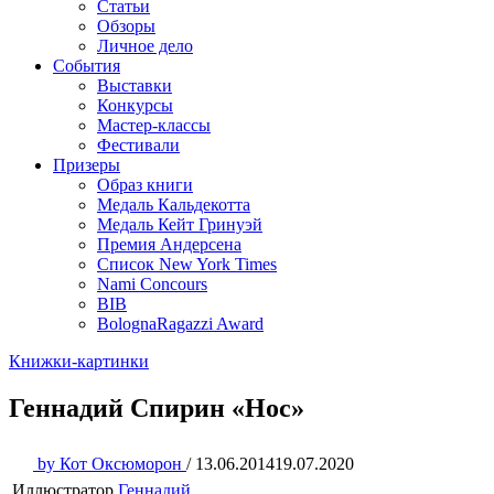
Статьи
Обзоры
Личное дело
События
Выставки
Конкурсы
Мастер-классы
Фестивали
Призеры
Образ книги
Медаль Кальдекотта
Медаль Кейт Гринуэй
Премия Андерсена
Список New York Times
Nami Concours
BIB
BolognaRagazzi Award
Книжки-картинки
Геннадий Спирин «Нос»
by
Кот Оксюморон
/
13.06.2014
19.07.2020
Иллюстратор
Геннадий