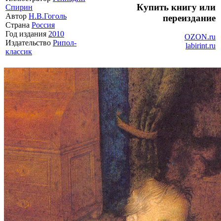
Купить книгу или
Спирин
Автор
Н.В.Гоголь
переиздание
Страна
Россия
Год издания
2010
OZON.ru
Издательство
Рипол-
labirint.ru
классик