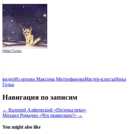
Ника Гольц
видео
Из архива Максима Митрофанова
Мастер-классы
Ника
Гольц
Навигация по записям
← Валерий Алфеевский «Песенка реки»
Михаил Ромадин «Что правильно?» →
You might also like