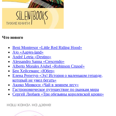
Что нового
Beni Montresor «Little Red Riding Hood»
Ajo «Aapjes-land»
André Letria «Destino»
Alessandro Sanna «Crescendo»
Alberto Morales Ajubel «Robinson Crusoé»
Бен Хейсеманс «Юбер»
Елена Репетур «Эх! История о маленьком гепарде,
который не умел бегать»
Акико Миякоси «Чай в зимнем лесу»
Гастрономическое путешествие по рынкам мира
Сергей Любаев «Три обезьяны королевской крови»