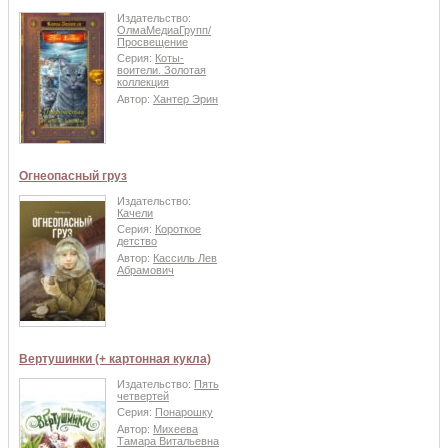
Издательство:
ОлмаМедиаГрупп/
Просвещение
Серия:
Коты-
воители. Золотая
коллекция
Автор:
Хантер Эрин
Огнеопасный груз
Издательство:
Качели
Серия:
Короткое
детство
Автор:
Кассиль Лев
Абрамович
Вертушинки (+ картонная кукла)
Издательство:
Пять
четвертей
Серия:
Понарошку
Автор:
Михеева
Тамара Витальевна