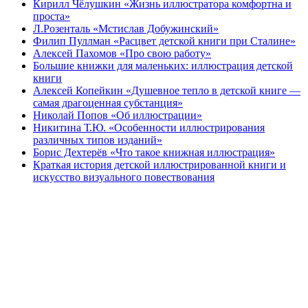
Кирилл Чёлушкин «Жизнь иллюстратора комфортна и
проста»
Л.Розенталь «Мстислав Добужинский»
Филип Пуллман «Расцвет детской книги при Сталине»
Алексей Пахомов «Про свою работу»
Большие книжки для маленьких: иллюстрация детской
книги
Алексей Копейкин «Душевное тепло в детской книге —
самая драгоценная субстанция»
Николай Попов «Об иллюстрации»
Никитина Т.Ю. «Особенности иллюстрирования
различных типов изданий»
Борис Дехтерёв «Что такое книжная иллюстрация»
Краткая история детской иллюстрированной книги и
искусство визуального повествования