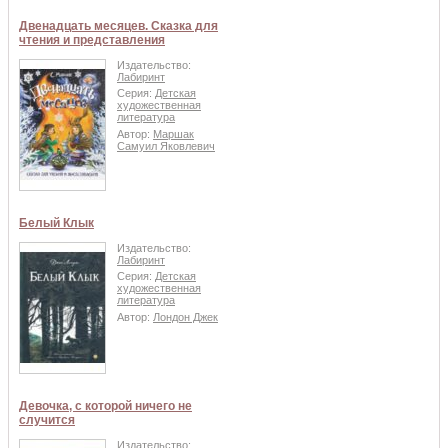
Двенадцать месяцев. Сказка для
чтения и представления
Издательство:
Лабиринт
Серия:
Детская
художественная
литература
Автор:
Маршак
Самуил Яковлевич
Белый Клык
Издательство:
Лабиринт
Серия:
Детская
художественная
литература
Автор:
Лондон Джек
Девочка, с которой ничего не
случится
Издательство: