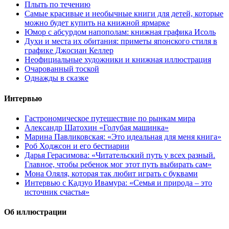
Плыть по течению
Самые красивые и необычные книги для детей, которые
можно будет купить на книжной ярмарке
Юмор с абсурдом напополам: книжная графика Исоль
Духи и места их обитания: приметы японского стиля в
графике Джосиан Келлер
Неофициальные художники и книжная иллюстрация
Очарованный тоской
Однажды в сказке
Интервью
Гастрономическое путешествие по рынкам мира
Александр Шатохин «Голубая машинка»
Марина Павликовская: «Это идеальная для меня книга»
Роб Ходжсон и его бестиарии
Дарья Герасимова: «Читательский путь у всех разный.
Главное, чтобы ребенок мог этот путь выбирать сам»
Мона Оляля, которая так любит играть с буквами
Интервью с Кадзуо Ивамура: «Семья и природа – это
источник счастья»
Об иллюстрации