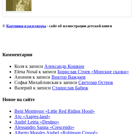
©
Картинки и разговоры
- сайт об иллюстрации детской книги
Комментарии
Коля
к записи
Александр Кошкин
Elena Nosal
к записи
Борислав Стоев «Морские сказки»
Аноним
к записи
Виктор Важдаев
Софья Михайловская
к записи
Светозар Остров
Валерий
к записи
Станислав Бабюк
Новое на сайте
Beni Montresor «Little Red Riding Hood»
Ajo «Aapjes-land»
André Letria «Destino»
Alessandro Sanna «Crescendo»
Alberto Morales Ajubel «Robinson Crusoé»