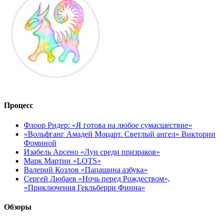
Процесс
Флоор Ридер: «Я готова на любое сумасшествие»
«Вольфганг Амадей Моцарт. Светлый ангел» Виктории
Фоминой
Изабель Арсено «Луи среди призраков»
Марк Мартин «LOTS»
Валерий Козлов «Папашина азбука»
Сергей Любаев «Ночь перед Рождеством»,
«Приключения Гекльберри Финна»
Обзоры