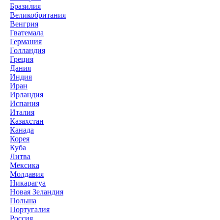
Бразилия
Великобритания
Венгрия
Гватемала
Германия
Голландия
Греция
Дания
Индия
Иран
Ирландия
Испания
Италия
Казахстан
Канада
Корея
Куба
Литва
Мексика
Молдавия
Никарагуа
Новая Зеландия
Польша
Португалия
Россия