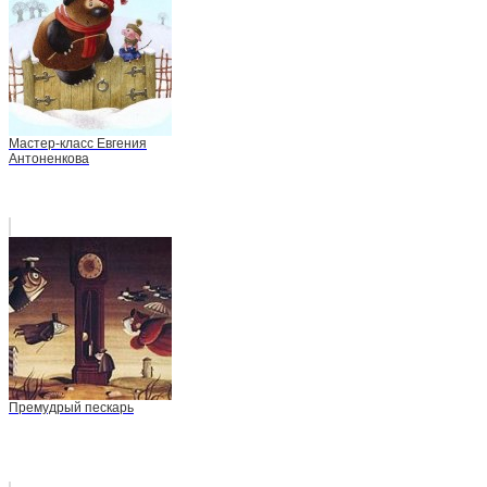
Мастер-класс Евгения
Антоненкова
Премудрый пескарь