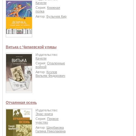
Качели
Серия:
Книжная
полка
Автор:
Булычев Кир
Витька с Чапаевской улицы
Издательство:
Качели
Серия:
Опаленные
войной
Автор:
Козлов
Вильям Федорович
Отчаянная осень
Издательство:
Энас-книга
Серия:
Первое
чувство
Автор:
Щербакова
Галина Николаевна