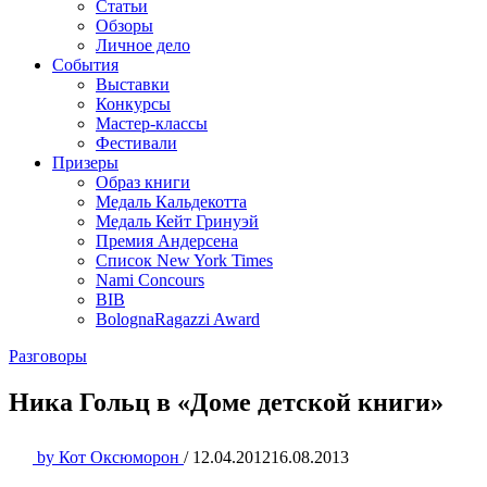
Статьи
Обзоры
Личное дело
События
Выставки
Конкурсы
Мастер-классы
Фестивали
Призеры
Образ книги
Медаль Кальдекотта
Медаль Кейт Гринуэй
Премия Андерсена
Список New York Times
Nami Concours
BIB
BolognaRagazzi Award
Разговоры
Ника Гольц в «Доме детской книги»
by
Кот Оксюморон
/
12.04.2012
16.08.2013