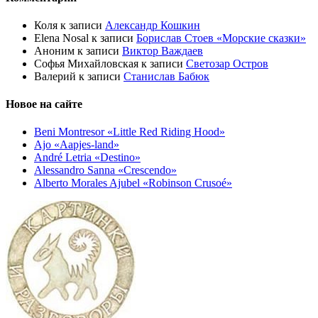
Коля
к записи
Александр Кошкин
Elena Nosal
к записи
Борислав Стоев «Морские сказки»
Аноним
к записи
Виктор Важдаев
Софья Михайловская
к записи
Светозар Остров
Валерий
к записи
Станислав Бабюк
Новое на сайте
Beni Montresor «Little Red Riding Hood»
Ajo «Aapjes-land»
André Letria «Destino»
Alessandro Sanna «Crescendo»
Alberto Morales Ajubel «Robinson Crusoé»