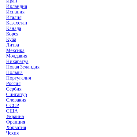
Иран
Ирландия
Испания
Италия
Казахстан
Канада
Корея
Куба
Литва
Мексика
Молдавия
Никарагуа
Новая Зеландия
Польша
Португалия
Россия
Сербия
Сингапур
Словакия
СССР
США
Украина
Франция
Хорватия
Чехия