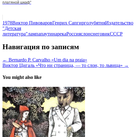
платяной шкаф"
1978
Виктор Пивоваров
Генрих Сапгир
голубятня
Издательство
"Детская
литература"
лампа
паутина
река
Россия
слон
снеговик
СССР
Навигация по записям
← Bernardo P. Carvalho «Um dia na praia»
Виктор Цигаль «Что ни страница, — то слон, то львица» →
You might also like