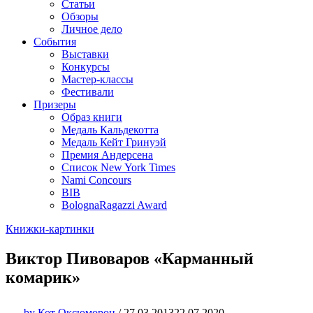
Статьи
Обзоры
Личное дело
События
Выставки
Конкурсы
Мастер-классы
Фестивали
Призеры
Образ книги
Медаль Кальдекотта
Медаль Кейт Гринуэй
Премия Андерсена
Список New York Times
Nami Concours
BIB
BolognaRagazzi Award
Книжки-картинки
Виктор Пивоваров «Карманный
комарик»
by
Кот Оксюморон
/
27.03.2013
22.07.2020