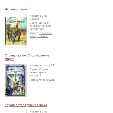
Черная стрела
Издательство:
Лабиринт
Серия:
Детская
художественная
литература
Автор:
Стивенсон
Роберт Льюис
Страна сказок. Столкновение
миров
Издательство:
АСТ
Серия:
Страна
сказок Криса
Колфера
Автор:
Колфер Крис
Королевство кривых зеркал
Издательство: