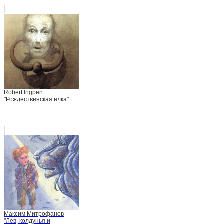
Robert Ingpen
"Рождественская елка"
Максим Митрофанов
"Лев, колдунья и