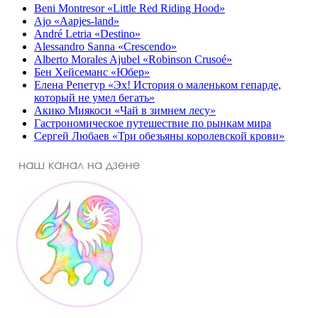
Beni Montresor «Little Red Riding Hood»
Ajo «Aapjes-land»
André Letria «Destino»
Alessandro Sanna «Crescendo»
Alberto Morales Ajubel «Robinson Crusoé»
Бен Хейсеманс «Юбер»
Елена Репетур «Эх! История о маленьком гепарде,
который не умел бегать»
Акико Миякоси «Чай в зимнем лесу»
Гастрономическое путешествие по рынкам мира
Сергей Любаев «Три обезьяны королевской крови»