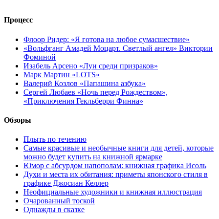
Процесс
Флоор Ридер: «Я готова на любое сумасшествие»
«Вольфганг Амадей Моцарт. Светлый ангел» Виктории
Фоминой
Изабель Арсено «Луи среди призраков»
Марк Мартин «LOTS»
Валерий Козлов «Папашина азбука»
Сергей Любаев «Ночь перед Рождеством»,
«Приключения Гекльберри Финна»
Обзоры
Плыть по течению
Самые красивые и необычные книги для детей, которые
можно будет купить на книжной ярмарке
Юмор с абсурдом напополам: книжная графика Исоль
Духи и места их обитания: приметы японского стиля в
графике Джосиан Келлер
Неофициальные художники и книжная иллюстрация
Очарованный тоской
Однажды в сказке