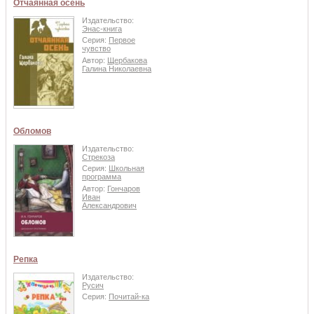
Отчаянная осень
Издательство:
Энас-книга
Серия:
Первое
чувство
Автор:
Щербакова
Галина Николаевна
Обломов
Издательство:
Стрекоза
Серия:
Школьная
программа
Автор:
Гончаров
Иван
Александрович
Репка
Издательство:
Русич
Серия:
Почитай-ка