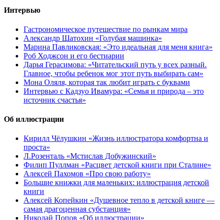
Интервью
Гастрономическое путешествие по рынкам мира
Александр Шатохин «Голубая машинка»
Марина Павликовская: «Это идеальная для меня книга»
Роб Ходжсон и его бестиарии
Дарья Герасимова: «Читательский путь у всех разный.
Главное, чтобы ребенок мог этот путь выбирать сам»
Мона Оляля, которая так любит играть с буквами
Интервью с Кадзуо Ивамура: «Семья и природа – это
источник счастья»
Об иллюстрации
Кирилл Чёлушкин «Жизнь иллюстратора комфортна и
проста»
Л.Розенталь «Мстислав Добужинский»
Филип Пуллман «Расцвет детской книги при Сталине»
Алексей Пахомов «Про свою работу»
Большие книжки для маленьких: иллюстрация детской
книги
Алексей Копейкин «Душевное тепло в детской книге —
самая драгоценная субстанция»
Николай Попов «Об иллюстрации»