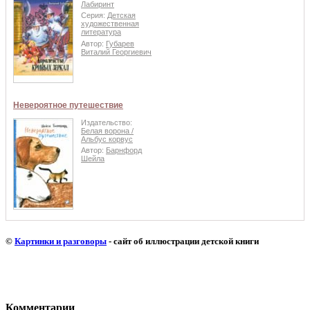
Лабиринт
Серия:
Детская
художественная
литература
Автор:
Губарев
Виталий Георгиевич
Невероятное путешествие
Издательство:
Белая ворона /
Альбус корвус
Автор:
Барнфорд
Шейла
©
Картинки и разговоры
- сайт об иллюстрации детской книги
Комментарии