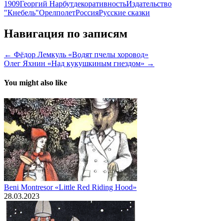
1909
Георгий Нарбут
декоративность
Издательство
"Кнебель"
Орел
полет
Россия
Русские сказки
Навигация по записям
← Фёдор Лемкуль «Водят пчелы хоровод»
Олег Яхнин «Над кукушкиным гнездом» →
You might also like
Beni Montresor «Little Red Riding Hood»
28.03.2023