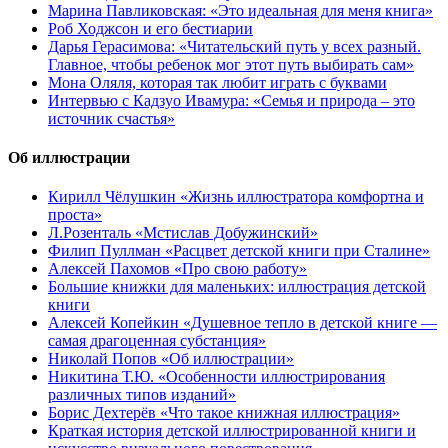
Марина Павликовская: «Это идеальная для меня книга»
Роб Ходжсон и его бестиарии
Дарья Герасимова: «Читательский путь у всех разный.
Главное, чтобы ребенок мог этот путь выбирать сам»
Мона Оляля, которая так любит играть с буквами
Интервью с Кадзуо Ивамура: «Семья и природа – это
источник счастья»
Об иллюстрации
Кирилл Чёлушкин «Жизнь иллюстратора комфортна и
проста»
Л.Розенталь «Мстислав Добужинский»
Филип Пуллман «Расцвет детской книги при Сталине»
Алексей Пахомов «Про свою работу»
Большие книжки для маленьких: иллюстрация детской
книги
Алексей Копейкин «Душевное тепло в детской книге —
самая драгоценная субстанция»
Николай Попов «Об иллюстрации»
Никитина Т.Ю. «Особенности иллюстрирования
различных типов изданий»
Борис Дехтерёв «Что такое книжная иллюстрация»
Краткая история детской иллюстрированной книги и