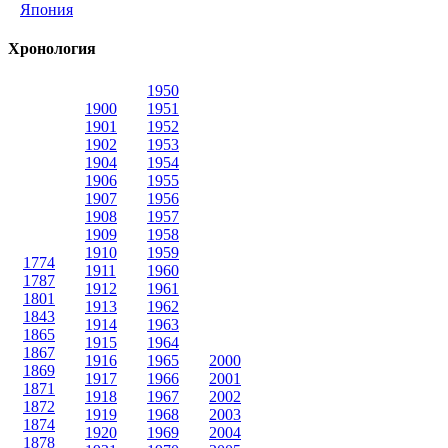
Япония
Хронология
1950
1900
1951
1901
1952
1902
1953
1904
1954
1906
1955
1907
1956
1908
1957
1909
1958
1910
1959
1774
1911
1960
1787
1912
1961
1801
1913
1962
1843
1914
1963
1865
1915
1964
1867
1916
1965
2000
1869
1917
1966
2001
1871
1918
1967
2002
1872
1919
1968
2003
1874
1920
1969
2004
1878