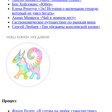
Бен Хейсеманс «Юбер»
Елена Репетур «Эх! История о маленьком гепарде,
который не умел бегать»
Акико Миякоси «Чай в зимнем лесу»
Гастрономическое путешествие по рынкам мира
Сергей Любаев «Три обезьяны королевской крови»
Процесс
Флоор Ридер: «Я готова на любое сумасшествие»