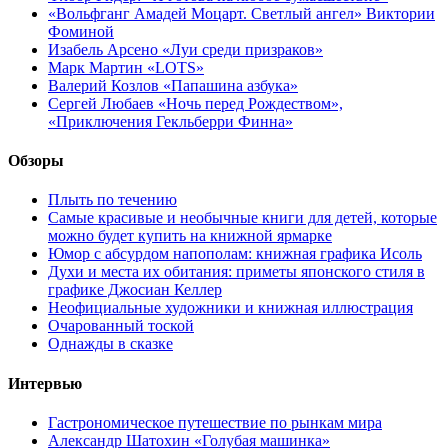
«Вольфганг Амадей Моцарт. Светлый ангел» Виктории
Фоминой
Изабель Арсено «Луи среди призраков»
Марк Мартин «LOTS»
Валерий Козлов «Папашина азбука»
Сергей Любаев «Ночь перед Рождеством»,
«Приключения Гекльберри Финна»
Обзоры
Плыть по течению
Самые красивые и необычные книги для детей, которые
можно будет купить на книжной ярмарке
Юмор с абсурдом напополам: книжная графика Исоль
Духи и места их обитания: приметы японского стиля в
графике Джосиан Келлер
Неофициальные художники и книжная иллюстрация
Очарованный тоской
Однажды в сказке
Интервью
Гастрономическое путешествие по рынкам мира
Александр Шатохин «Голубая машинка»