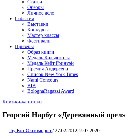
Статьи
Обзоры
Личное дело
События
Выставки
Конкурсы
Мастер-классы
Фестивали
Призеры
Образ книги
Медаль Кальдекотта
Медаль Кейт Гринуэй
Премия Андерсена
Список New York Times
Nami Concours
BIB
BolognaRagazzi Award
Книжки-картинки
Георгий Нарбут «Деревянный орел»
by
Кот Оксюморон
/
27.02.2012
27.07.2020