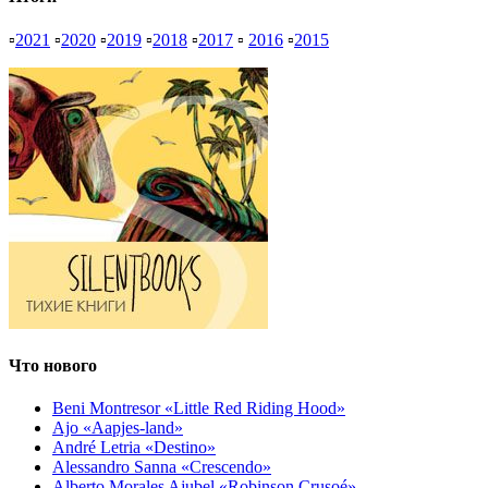
▫
2021
▫
2020
▫
2019
▫
2018
▫
2017
▫
2016
▫
2015
Что нового
Beni Montresor «Little Red Riding Hood»
Ajo «Aapjes-land»
André Letria «Destino»
Alessandro Sanna «Crescendo»
Alberto Morales Ajubel «Robinson Crusoé»