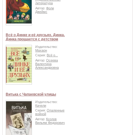
литература
Автор:
Фоли
Джеймс
Всё о Динке и её друзьях. Динка.
Динка прощается с детством
Издательство:
Махаон
Серия:
Всё о...
Автор:
Осеева
Валентина
Александровна
Витька с Чапаевской улицы
Издательство:
Качели
Серия:
Опаленные
войной
Автор:
Козлов
Вильям Федорович