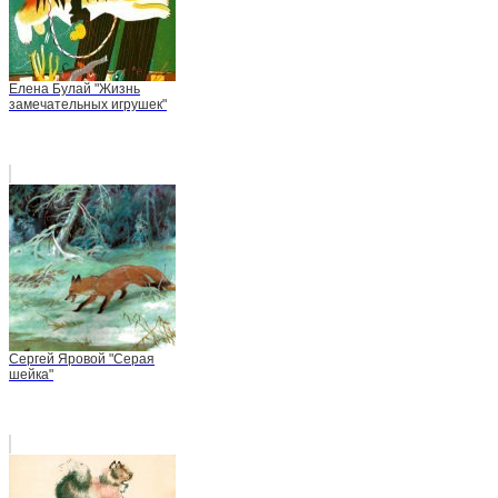
Елена Булай "Жизнь
замечательных игрушек"
Сергей Яровой "Серая
шейка"