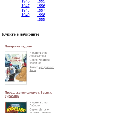
1946
1995
1947
1996
1948
1997
1949
1998
1999
Купить в лабиринте
Пятеро на льдине
Издательство:
Абраказябра
Серия:
Честное
звериное
Автор:
Уродовских
Анна
Продолжение следует. Эврика.
Курозавр
Издательство:
Лабиринт
Серия:
Детская
художественная