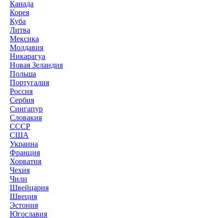
Канада
Корея
Куба
Литва
Мексика
Молдавия
Никарагуа
Новая Зеландия
Польша
Португалия
Россия
Сербия
Сингапур
Словакия
СССР
США
Украина
Франция
Хорватия
Чехия
Чили
Швейцария
Швеция
Эстония
Югославия