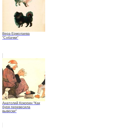
Вера Ермолаева
"Собачки"
Анатолий Кокорин "Как
буря перевесила
вывески"