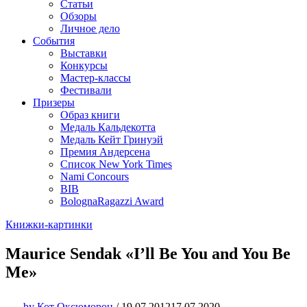
Статьи
Обзоры
Личное дело
События
Выставки
Конкурсы
Мастер-классы
Фестивали
Призеры
Образ книги
Медаль Кальдекотта
Медаль Кейт Гринуэй
Премия Андерсена
Список New York Times
Nami Concours
BIB
BolognaRagazzi Award
Книжки-картинки
Maurice Sendak «I’ll Be You and You Be
Me»
by
Кот Оксюморон
/
19.07.2012
17.07.2020