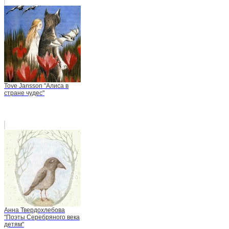
Tove Jansson "Алиса в
стране чудес"
Анна Твердохлебова
"Поэты Серебряного века
детям"