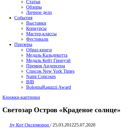
Статьи
Обзоры
Личное дело
События
Выставки
Конкурсы
Мастер-классы
Фестивали
Призеры
Образ книги
Медаль Кальдекотта
Медаль Кейт Гринуэй
Премия Андерсена
Список New York Times
Nami Concours
BIB
BolognaRagazzi Award
Книжки-картинки
Светозар Остров «Краденое солнце»
by
Кот Оксюморон
/
25.03.2012
25.07.2020