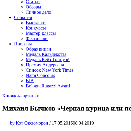
Статьи
Обзоры
Личное дело
События
Выставки
Конкурсы
Мастер-классы
Фестивали
Призеры
Образ книги
Медаль Кальдекотта
Медаль Кейт Гринуэй
Премия Андерсена
Список New York Times
Nami Concours
BIB
BolognaRagazzi Award
Книжки-картинки
Михаил Бычков «Черная курица или п
by
Кот Оксюморон
/
17.05.2016
08.04.2019