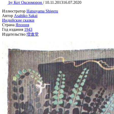
by
Кот Оксюморон
/
10.11.2013
16.07.2020
Иллюстратор
Hatsuyama Shigeru
Автор
Asahiko Sakai
Индийские сказки
Страна
Япония
Год издания
1943
Издательство
増進堂