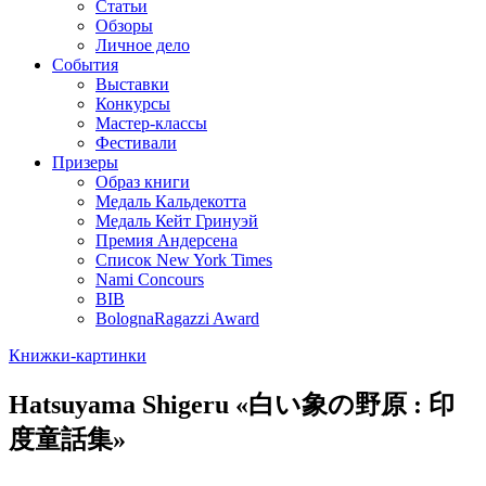
Статьи
Обзоры
Личное дело
События
Выставки
Конкурсы
Мастер-классы
Фестивали
Призеры
Образ книги
Медаль Кальдекотта
Медаль Кейт Гринуэй
Премия Андерсена
Список New York Times
Nami Concours
BIB
BolognaRagazzi Award
Книжки-картинки
Hatsuyama Shigeru «白い象の野原 : 印
度童話集»