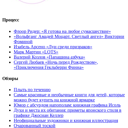
Процесс
Флоор Ридер: «Я готова на любое сумасшествие»
«Вольфганг Амадей Моцарт. Светлый ангел» Виктории
Фоминой
Изабель Арсено «Луи среди призраков»
Марк Мартин «LOTS»
Валерий Козлов «Папашина азбука»
Сергей Любаев «Ночь перед Рождеством»,
«Приключения Гекльберри Финна»
Обзоры
Плыть по течению
Самые красивые и необычные книги для детей, которые
можно будет купить на книжной ярмарке
Юмор с абсурдом напополам: книжная графика Исоль
Духи и места их обитания: приметы японского стиля в
графике Джосиан Келлер
Неофициальные художники и книжная иллюстрация
Очарованный тоской