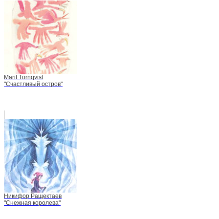
Marit Törnqvist
"Счастливый остров"
Никифор Ращектаев
"Снежная королева"