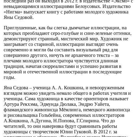
последний раз он выходил в 2012 г. в издательстве «Эксмо» с
невыдающимися иллюстрациями Белоусовых. Издательство
«Нигма» выпускает книгу с работами молодого художника
Яны Седовой.
Приглушенные, как бы слегка дымчатые иллюстрации, на
которых преобладают серо-голубые и сине-зеленые оттенки,
демонстрируют странный, мистический мир. Художник не
заигрывает со стариной, иллюстрации выглядят очень
современно и могли бы составить визуальный ряд для
совершенно другого, ничуть не архаичного текста – за
плечами молодого иллюстратора чувствуется длинная
традиция, начатая сюрреалистами и успешно развитая в
мировой и отечественной иллюстрации в последующие
годы.
Яна Седова – ученица А. А. Кошкина, и невооруженным
взглядом можно увидеть немало общего в работах учителя и
ученицы. Сама художница в качестве ориентиров называет
Артура Рекхэма, Эдмунда Дюлака, Эндрю Уайета,
фламандского живописца Мёмлинга, немецкого живописца
и рисовальщика Гольбейна, современных иллюстраторов
А.Кошкина, А.Дугина, Н.Попова, Г.Спирина. Что до
читателей, то они наверняка будут сравнивать работы
художницы с творчеством Юлии Гуковой. В 2012 г. за