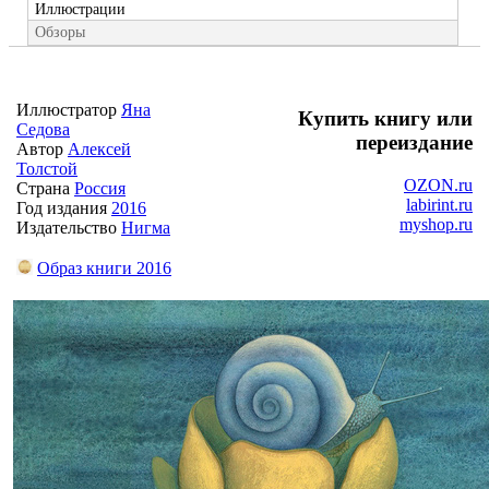
Иллюстрации
Обзоры
Иллюстратор
Яна
Купить книгу или
Седова
переиздание
Автор
Алексей
Толстой
OZON.ru
Страна
Россия
labirint.ru
Год издания
2016
myshop.ru
Издательство
Нигма
Образ книги 2016