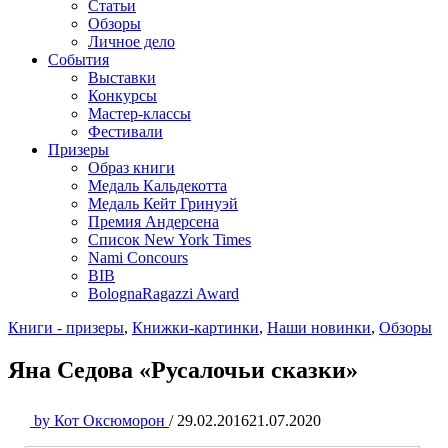
Статьи
Обзоры
Личное дело
События
Выставки
Конкурсы
Мастер-классы
Фестивали
Призеры
Образ книги
Медаль Кальдекотта
Медаль Кейт Гринуэй
Премия Андерсена
Список New York Times
Nami Concours
BIB
BolognaRagazzi Award
Книги - призеры
,
Книжки-картинки
,
Наши новинки
,
Обзоры
Яна Седова «Русалочьи сказки»
by
Кот Оксюморон
/
29.02.2016
21.07.2020