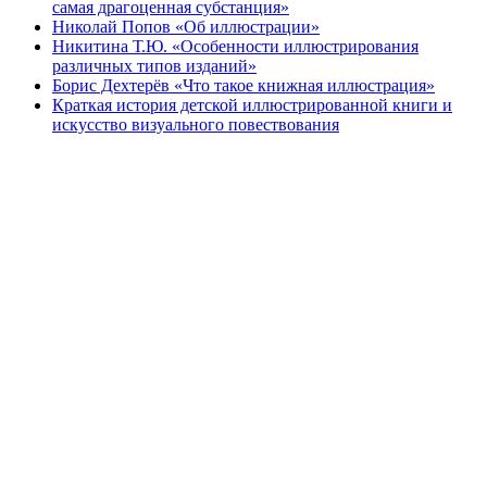
самая драгоценная субстанция»
Николай Попов «Об иллюстрации»
Никитина Т.Ю. «Особенности иллюстрирования
различных типов изданий»
Борис Дехтерёв «Что такое книжная иллюстрация»
Краткая история детской иллюстрированной книги и
искусство визуального повествования