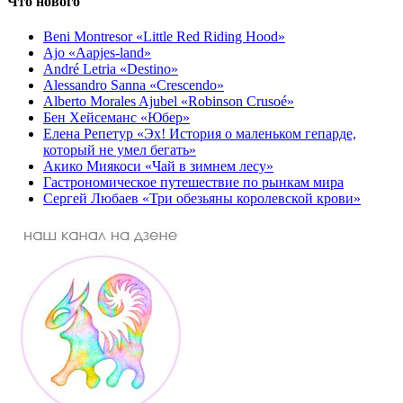
Что нового
Beni Montresor «Little Red Riding Hood»
Ajo «Aapjes-land»
André Letria «Destino»
Alessandro Sanna «Crescendo»
Alberto Morales Ajubel «Robinson Crusoé»
Бен Хейсеманс «Юбер»
Елена Репетур «Эх! История о маленьком гепарде,
который не умел бегать»
Акико Миякоси «Чай в зимнем лесу»
Гастрономическое путешествие по рынкам мира
Сергей Любаев «Три обезьяны королевской крови»