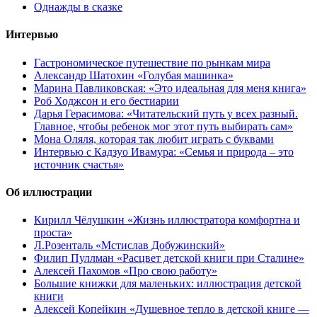
Однажды в сказке
Интервью
Гастрономическое путешествие по рынкам мира
Александр Шатохин «Голубая машинка»
Марина Павликовская: «Это идеальная для меня книга»
Роб Ходжсон и его бестиарии
Дарья Герасимова: «Читательский путь у всех разный.
Главное, чтобы ребенок мог этот путь выбирать сам»
Мона Оляля, которая так любит играть с буквами
Интервью с Кадзуо Ивамура: «Семья и природа – это
источник счастья»
Об иллюстрации
Кирилл Чёлушкин «Жизнь иллюстратора комфортна и
проста»
Л.Розенталь «Мстислав Добужинский»
Филип Пуллман «Расцвет детской книги при Сталине»
Алексей Пахомов «Про свою работу»
Большие книжки для маленьких: иллюстрация детской
книги
Алексей Копейкин «Душевное тепло в детской книге —