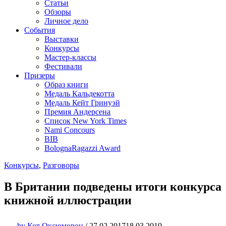
Статьи
Обзоры
Личное дело
События
Выставки
Конкурсы
Мастер-классы
Фестивали
Призеры
Образ книги
Медаль Кальдекотта
Медаль Кейт Гринуэй
Премия Андерсена
Список New York Times
Nami Concours
BIB
BolognaRagazzi Award
Конкурсы
,
Разговоры
В Британии подведены итоги конкурса
книжной иллюстрации
by
Кот Оксюморон
/
27.02.2017
18.03.2019