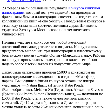
23 февраля были объявлены результаты
Конкурса книжной
иллюстрации
, который вот уже седьмой год проводится
британским Домом иллюстрации совместно с издательством
коллекционных книг «Folio Society». Победителем конкурса в
этом году стала наша соотечественница Дарья Шныкина,
студентка 2-го курса Московского политехнического
университета.
Принять участие в конкурсе мог любой желающий,
достигший восемнадцатилетнего возраста. Конкурсантам
предлагалось выполнить три иллюстрации к классическому
британскому роману Джейн Остин «Мэнсфилд парк». Работы
на конкурс присылались в электронном виде; всего было
подано более тысячи заявок из полусотни стран мира.
Дарья была награждена премией £5000 и контрактом на
иллюстрирование коллекционного издания «Мэнсфилд-
парка». Вышедшие в финал конкурса остальные пятеро
участников — Natasa Ilincic (Италия), Katie Ponder
(Великобритания), Meizhen Xu (Германия), Alexandru Savescu
(Румыния) и Pedro Silmon (Великобритания), — получили по
£500; Katie Ponder стала также лауреатом зрительских
симпатий. До 12 марта в британском Доме иллюстрации
можно увидеть работы 23-х конкурсантов, вошедших в лонг-