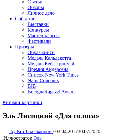
Статьи
Обзоры
Личное дело
События
Выставки
Конкурсы
Мастер-классы
Фестивали
Призеры
Образ книги
Медаль Кальдекотта
Медаль Кейт Гринуэй
Премия Андерсена
Список New York Times
Nami Concours
BIB
BolognaRagazzi Award
Книжки-картинки
Эль Лисицкий «Для голоса»
by
Кот Оксюморон
/
03.04.2017
30.07.2020
Иллюстратор
Эль