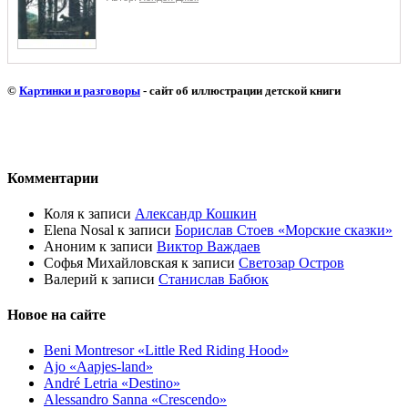
©
Картинки и разговоры
- сайт об иллюстрации детской книги
Комментарии
Коля
к записи
Александр Кошкин
Elena Nosal
к записи
Борислав Стоев «Морские сказки»
Аноним
к записи
Виктор Важдаев
Софья Михайловская
к записи
Светозар Остров
Валерий
к записи
Станислав Бабюк
Новое на сайте
Beni Montresor «Little Red Riding Hood»
Ajo «Aapjes-land»
André Letria «Destino»
Alessandro Sanna «Crescendo»