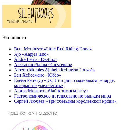
Что нового
Beni Montresor «Little Red Riding Hood»
Ajo «Aapjes-land»
André Letria «Destino»
Alessandro Sanna «Crescendo»
Alberto Morales Ajubel «Robinson Crusoé»
Бен Хейсеманс «Юбер»
Елена Репетур «Эх! История о маленьком гепарде,
который не умел бегать»
Акико Миякоси «Чай в зимнем лесу»
Гастрономическое путешествие по рынкам мира
Сергей Любаев «Три обезьяны королевской крови»