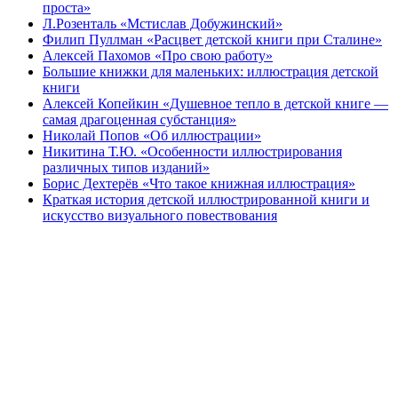
проста»
Л.Розенталь «Мстислав Добужинский»
Филип Пуллман «Расцвет детской книги при Сталине»
Алексей Пахомов «Про свою работу»
Большие книжки для маленьких: иллюстрация детской
книги
Алексей Копейкин «Душевное тепло в детской книге —
самая драгоценная субстанция»
Николай Попов «Об иллюстрации»
Никитина Т.Ю. «Особенности иллюстрирования
различных типов изданий»
Борис Дехтерёв «Что такое книжная иллюстрация»
Краткая история детской иллюстрированной книги и
искусство визуального повествования