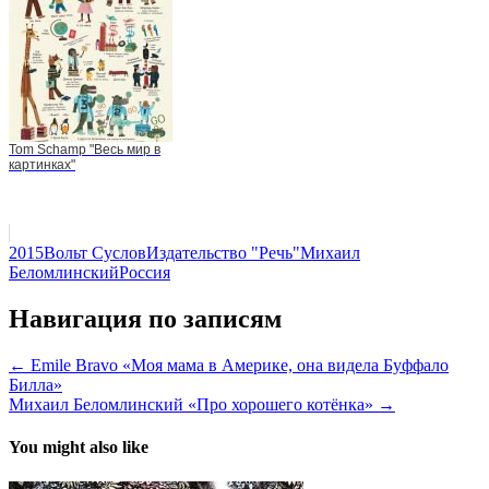
Tom Schamp "Весь мир в
картинках"
2015
Вольт Суслов
Издательство "Речь"
Михаил
Беломлинский
Россия
Навигация по записям
← Emile Bravo «Моя мама в Америке, она видела Буффало
Билла»
Михаил Беломлинский «Про хорошего котёнка» →
You might also like