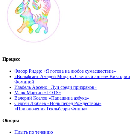
Процесс
Флоор Ридер: «Я готова на любое сумасшествие»
«Вольфганг Амадей Моцарт. Светлый ангел» Виктории
Фоминой
Изабель Арсено «Луи среди призраков»
Марк Мартин «LOTS»
Валерий Козлов «Папашина азбука»
Сергей Любаев «Ночь перед Рождеством»,
«Приключения Гекльберри Финна»
Обзоры
Плыть по течению