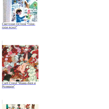
Светозар Остров "Гори-
гори ясно!"
Carll Cneut "Мама-фея и
Розмари"