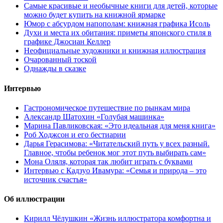
Самые красивые и необычные книги для детей, которые
можно будет купить на книжной ярмарке
Юмор с абсурдом напополам: книжная графика Исоль
Духи и места их обитания: приметы японского стиля в
графике Джосиан Келлер
Неофициальные художники и книжная иллюстрация
Очарованный тоской
Однажды в сказке
Интервью
Гастрономическое путешествие по рынкам мира
Александр Шатохин «Голубая машинка»
Марина Павликовская: «Это идеальная для меня книга»
Роб Ходжсон и его бестиарии
Дарья Герасимова: «Читательский путь у всех разный.
Главное, чтобы ребенок мог этот путь выбирать сам»
Мона Оляля, которая так любит играть с буквами
Интервью с Кадзуо Ивамура: «Семья и природа – это
источник счастья»
Об иллюстрации
Кирилл Чёлушкин «Жизнь иллюстратора комфортна и