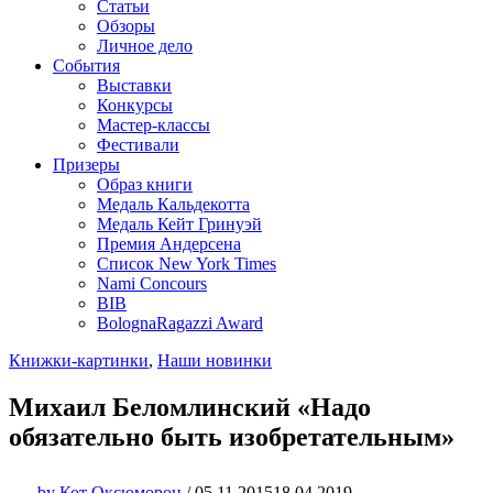
Статьи
Обзоры
Личное дело
События
Выставки
Конкурсы
Мастер-классы
Фестивали
Призеры
Образ книги
Медаль Кальдекотта
Медаль Кейт Гринуэй
Премия Андерсена
Список New York Times
Nami Concours
BIB
BolognaRagazzi Award
Книжки-картинки
,
Наши новинки
Михаил Беломлинский «Надо
обязательно быть изобретательным»
by
Кот Оксюморон
/
05.11.2015
18.04.2019