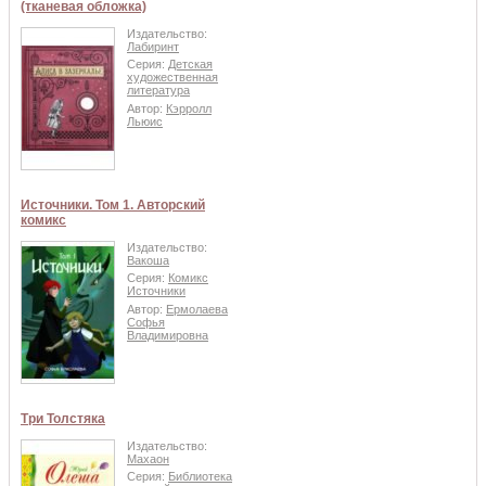
(тканевая обложка)
Издательство:
Лабиринт
Серия:
Детская
художественная
литература
Автор:
Кэрролл
Льюис
Источники. Том 1. Авторский
комикс
Издательство:
Вакоша
Серия:
Комикс
Источники
Автор:
Ермолаева
Софья
Владимировна
Три Толстяка
Издательство:
Махаон
Серия:
Библиотека