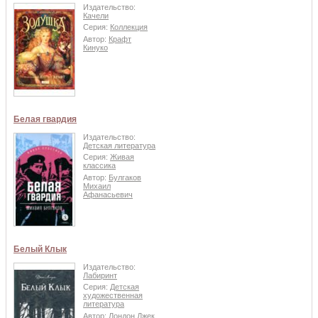
Издательство:
Качели
Серия:
Коллекция
Автор:
Крафт
Кинуко
Белая гвардия
Издательство:
Детская литература
Серия:
Живая
классика
Автор:
Булгаков
Михаил
Афанасьевич
Белый Клык
Издательство:
Лабиринт
Серия:
Детская
художественная
литература
Автор:
Лондон Джек