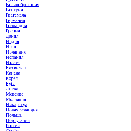
Великобритания
Венгрия
Гватемала
Германия
Голландия
Греция
Дания
Индия
Иран
Ирландия
Испания
Италия
Казахстан
Канада
Корея
Куба
Литва
Мексика
Молдавия
Никарагуа
Новая Зеландия
Польша
Португалия
Россия
Сербия