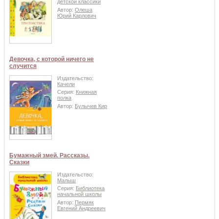
детской классики
Автор:
Олеша
Юрий Карлович
Девочка, с которой ничего не
случится
Издательство:
Качели
Серия:
Книжная
полка
Автор:
Булычев Кир
Бумажный змей. Рассказы.
Сказки
Издательство:
Малыш
Серия:
Библиотека
начальной школы
Автор:
Пермяк
Евгений Андреевич