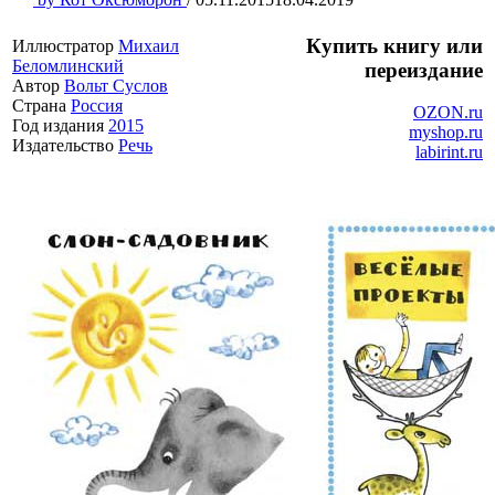
Купить книгу или
Иллюстратор
Михаил
Беломлинский
переиздание
Автор
Вольт Суслов
Страна
Россия
OZON.ru
Год издания
2015
myshop.ru
Издательство
Речь
labirint.ru