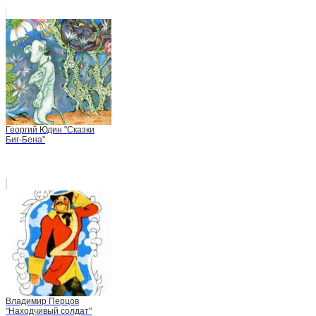
Георгий Юдин "Сказки
Биг-Бена"
Владимир Перцов
"Находчивый солдат"