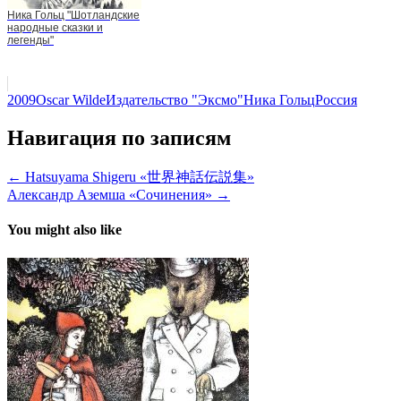
Ника Гольц "Шотландские
народные сказки и
легенды"
2009
Oscar Wilde
Издательство "Эксмо"
Ника Гольц
Россия
Навигация по записям
← Hatsuyama Shigeru «世界神話伝説集»
Александр Аземша «Сочинения» →
You might also like