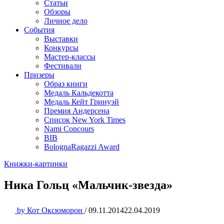
Статьи
Обзоры
Личное дело
События
Выставки
Конкурсы
Мастер-классы
Фестивали
Призеры
Образ книги
Медаль Кальдекотта
Медаль Кейт Гринуэй
Премия Андерсена
Список New York Times
Nami Concours
BIB
BolognaRagazzi Award
Книжки-картинки
Ника Гольц «Мальчик-звезда»
by
Кот Оксюморон
/
09.11.2014
22.04.2019