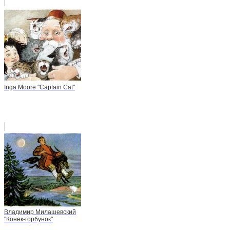
Inga Moore "Captain Cat"
Владимир Милашевский
"Конек-горбунок"