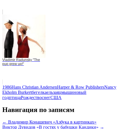
Vladimir Radunsky "The
pup grew up!"
1986
Hans Christian Andersen
Harper & Row Publishers
Nancy
Ekholm Burkert
бег
елка
ель
заяц
мыши
новый
год
птица
Рождество
снег
США
Навигация по записям
← Владимир Конашевич «Азбука в картинках»
Виктор Дувидов «В гостях у бабушки Кандики» →