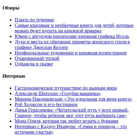
Обзоры
Плыть по течению
Самые красивые и необычные книги для детей, которые
можно будет купить на книжной ярмарке
Юмор с абсурдом напополам: книжная графика Исоль
Духи и места их обитания: приметы японского стиля в
графике Джосиан Келлер
Неофициальные художники и книжная иллюстрация
Очарованный тоской
Однажды в сказке
Интервью
Гастрономическое путешествие по рынкам мира
Александр Шатохин «Голубая машинка»
Марина Павликовская: «Это идеальная для меня книга»
Роб Ходжсон и его бестиарии
Дарья Герасимова: «Читательский путь у всех разный.
Главное, чтобы ребенок мог этот путь выбирать сам»
Мона Оляля, которая так любит играть с буквами
Интервью с Кадзуо Ивамура: «Семья и природа – это
источник счастья»