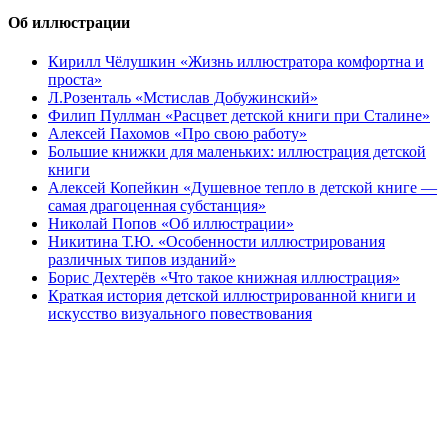
Об иллюстрации
Кирилл Чёлушкин «Жизнь иллюстратора комфортна и
проста»
Л.Розенталь «Мстислав Добужинский»
Филип Пуллман «Расцвет детской книги при Сталине»
Алексей Пахомов «Про свою работу»
Большие книжки для маленьких: иллюстрация детской
книги
Алексей Копейкин «Душевное тепло в детской книге —
самая драгоценная субстанция»
Николай Попов «Об иллюстрации»
Никитина Т.Ю. «Особенности иллюстрирования
различных типов изданий»
Борис Дехтерёв «Что такое книжная иллюстрация»
Краткая история детской иллюстрированной книги и
искусство визуального повествования