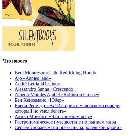
Что нового
Beni Montresor «Little Red Riding Hood»
Ajo «Aapjes-land»
André Letria «Destino»
Alessandro Sanna «Crescendo»
Alberto Morales Ajubel «Robinson Crusoé»
Бен Хейсеманс «Юбер»
Елена Репетур «Эх! История о маленьком гепарде,
который не умел бегать»
Акико Миякоси «Чай в зимнем лесу»
Гастрономическое путешествие по рынкам мира
Сергей Любаев «Три обезьяны королевской крови»