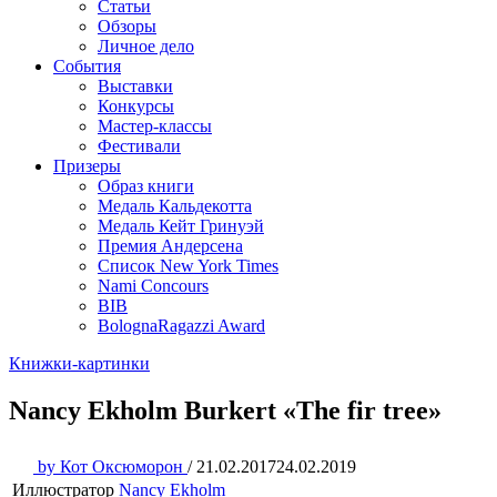
Статьи
Обзоры
Личное дело
События
Выставки
Конкурсы
Мастер-классы
Фестивали
Призеры
Образ книги
Медаль Кальдекотта
Медаль Кейт Гринуэй
Премия Андерсена
Список New York Times
Nami Concours
BIB
BolognaRagazzi Award
Книжки-картинки
Nancy Ekholm Burkert «The fir tree»
by
Кот Оксюморон
/
21.02.2017
24.02.2019
Иллюстратор
Nancy Ekholm