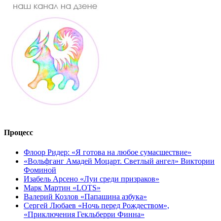
Процесс
Флоор Ридер: «Я готова на любое сумасшествие»
«Вольфганг Амадей Моцарт. Светлый ангел» Виктории
Фоминой
Изабель Арсено «Луи среди призраков»
Марк Мартин «LOTS»
Валерий Козлов «Папашина азбука»
Сергей Любаев «Ночь перед Рождеством»,
«Приключения Гекльберри Финна»