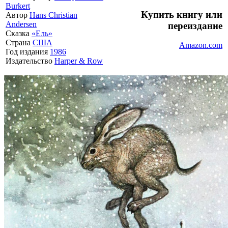
Burkert
Купить книгу или
Автор
Hans Christian
Andersen
переиздание
Сказка
«Ель»
Страна
США
Amazon.com
Год издания
1986
Издательство
Harper & Row