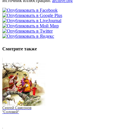
Источник иллюстраций:
archive.org
Смотрите также
Сергей Самсонов
"Соловей"