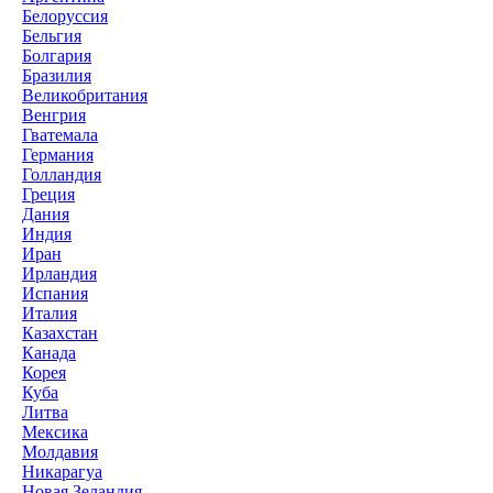
Белоруссия
Бельгия
Болгария
Бразилия
Великобритания
Венгрия
Гватемала
Германия
Голландия
Греция
Дания
Индия
Иран
Ирландия
Испания
Италия
Казахстан
Канада
Корея
Куба
Литва
Мексика
Молдавия
Никарагуа
Новая Зеландия