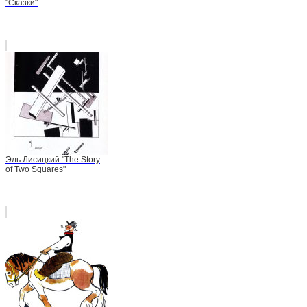
"Сказки"
Эль Лисицкий "The Story
of Two Squares"