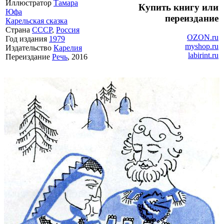
Иллюстратор
Тамара
Купить книгу или
Юфа
переиздание
Карельская сказка
Страна
СССР
,
Россия
OZON.ru
Год издания
1979
myshop.ru
Издательство
Карелия
labirint.ru
Переиздание
Речь
, 2016