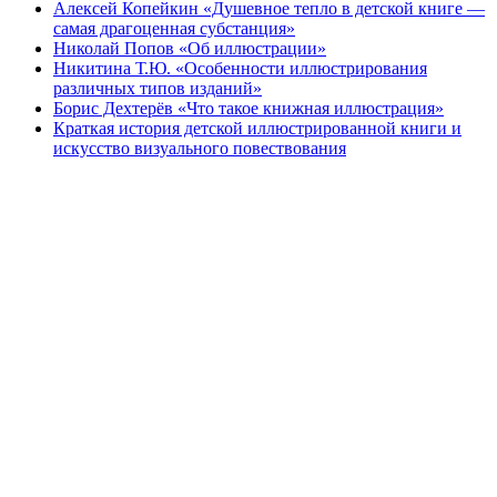
Алексей Копейкин «Душевное тепло в детской книге —
самая драгоценная субстанция»
Николай Попов «Об иллюстрации»
Никитина Т.Ю. «Особенности иллюстрирования
различных типов изданий»
Борис Дехтерёв «Что такое книжная иллюстрация»
Краткая история детской иллюстрированной книги и
искусство визуального повествования