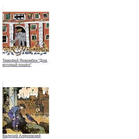
Тимофей Яржомбек "Дом,
который пошёл"
Валерий Алфеевский