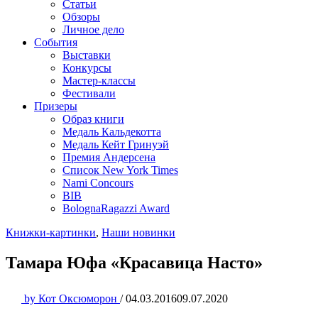
Статьи
Обзоры
Личное дело
События
Выставки
Конкурсы
Мастер-классы
Фестивали
Призеры
Образ книги
Медаль Кальдекотта
Медаль Кейт Гринуэй
Премия Андерсена
Список New York Times
Nami Concours
BIB
BolognaRagazzi Award
Книжки-картинки
,
Наши новинки
Тамара Юфа «Красавица Насто»
by
Кот Оксюморон
/
04.03.2016
09.07.2020