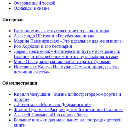
Очарованный тоской
Однажды в сказке
Интервью
Гастрономическое путешествие по рынкам мира
Александр Шатохин «Голубая машинка»
Марина Павликовская: «Это идеальная для меня книга»
Роб Ходжсон и его бестиарии
Дарья Герасимова: «Читательский путь у всех разный.
Главное, чтобы ребенок мог этот путь выбирать сам»
Мона Оляля, которая так любит играть с буквами
Интервью с Кадзуо Ивамура: «Семья и природа – это
источник счастья»
Об иллюстрации
Кирилл Чёлушкин «Жизнь иллюстратора комфортна и
проста»
Л.Розенталь «Мстислав Добужинский»
Филип Пуллман «Расцвет детской книги при Сталине»
Алексей Пахомов «Про свою работу»
Большие книжки для маленьких: иллюстрация детской
книги