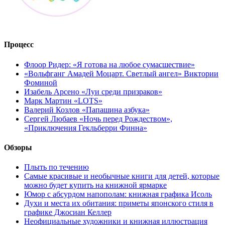
Процесс
Флоор Ридер: «Я готова на любое сумасшествие»
«Вольфганг Амадей Моцарт. Светлый ангел» Виктории
Фоминой
Изабель Арсено «Луи среди призраков»
Марк Мартин «LOTS»
Валерий Козлов «Папашина азбука»
Сергей Любаев «Ночь перед Рождеством»,
«Приключения Гекльберри Финна»
Обзоры
Плыть по течению
Самые красивые и необычные книги для детей, которые
можно будет купить на книжной ярмарке
Юмор с абсурдом напополам: книжная графика Исоль
Духи и места их обитания: приметы японского стиля в
графике Джосиан Келлер
Неофициальные художники и книжная иллюстрация