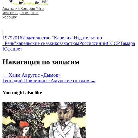
Анатолий Кокорин "Что
муж ни сделает, то и
хорошо"
1979
2016
Издательство "Карелия"
Издательство
"Речь"
карельские сказки
коза
костюм
Россия
синий
СССР
Тамара
Юфа
цвет
Навигация по записям
← Хаим Аврутис «Дымок»
Геннадий Павлишин «Амурские сказки» →
You might also like