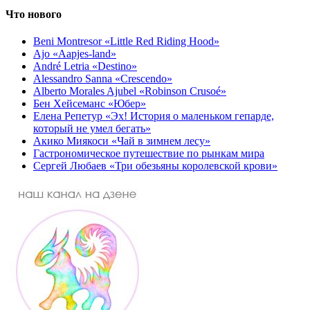
Что нового
Beni Montresor «Little Red Riding Hood»
Ajo «Aapjes-land»
André Letria «Destino»
Alessandro Sanna «Crescendo»
Alberto Morales Ajubel «Robinson Crusoé»
Бен Хейсеманс «Юбер»
Елена Репетур «Эх! История о маленьком гепарде,
который не умел бегать»
Акико Миякоси «Чай в зимнем лесу»
Гастрономическое путешествие по рынкам мира
Сергей Любаев «Три обезьяны королевской крови»