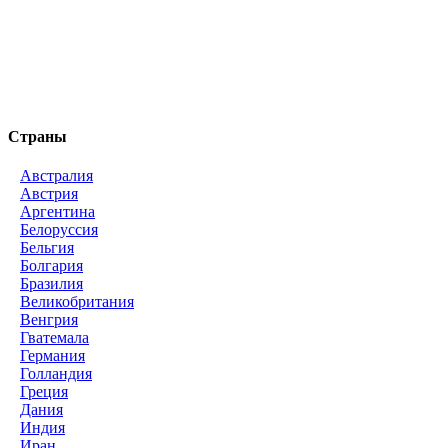
Страны
Австралия
Австрия
Аргентина
Белоруссия
Бельгия
Болгария
Бразилия
Великобритания
Венгрия
Гватемала
Германия
Голландия
Греция
Дания
Индия
Иран