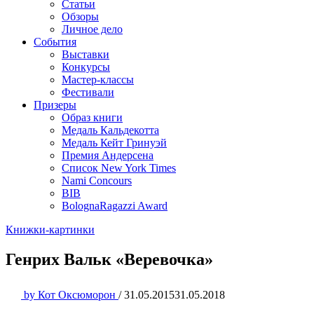
Статьи
Обзоры
Личное дело
События
Выставки
Конкурсы
Мастер-классы
Фестивали
Призеры
Образ книги
Медаль Кальдекотта
Медаль Кейт Гринуэй
Премия Андерсена
Список New York Times
Nami Concours
BIB
BolognaRagazzi Award
Книжки-картинки
Генрих Вальк «Веревочка»
by
Кот Оксюморон
/
31.05.2015
31.05.2018