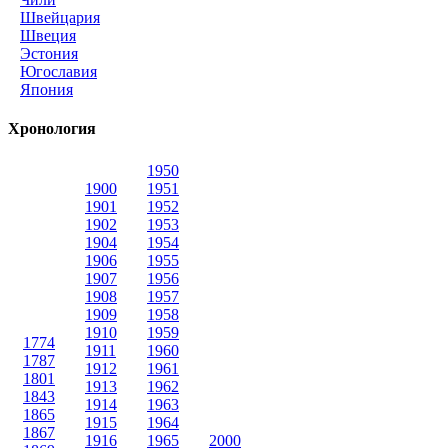
Швейцария
Швеция
Эстония
Югославия
Япония
Хронология
1950
1900
1951
1901
1952
1902
1953
1904
1954
1906
1955
1907
1956
1908
1957
1909
1958
1910
1959
1774
1911
1960
1787
1912
1961
1801
1913
1962
1843
1914
1963
1865
1915
1964
1867
1916
1965
2000