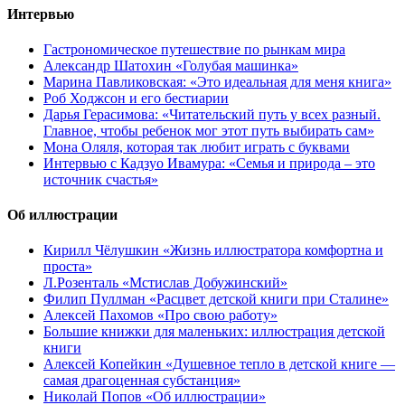
Интервью
Гастрономическое путешествие по рынкам мира
Александр Шатохин «Голубая машинка»
Марина Павликовская: «Это идеальная для меня книга»
Роб Ходжсон и его бестиарии
Дарья Герасимова: «Читательский путь у всех разный.
Главное, чтобы ребенок мог этот путь выбирать сам»
Мона Оляля, которая так любит играть с буквами
Интервью с Кадзуо Ивамура: «Семья и природа – это
источник счастья»
Об иллюстрации
Кирилл Чёлушкин «Жизнь иллюстратора комфортна и
проста»
Л.Розенталь «Мстислав Добужинский»
Филип Пуллман «Расцвет детской книги при Сталине»
Алексей Пахомов «Про свою работу»
Большие книжки для маленьких: иллюстрация детской
книги
Алексей Копейкин «Душевное тепло в детской книге —
самая драгоценная субстанция»
Николай Попов «Об иллюстрации»