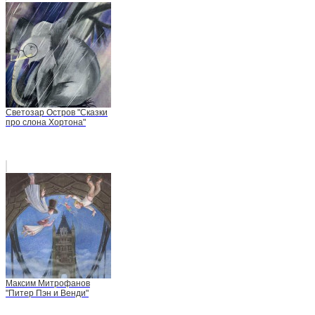
Светозар Остров "Сказки
про слона Хортона"
Максим Митрофанов
"Питер Пэн и Венди"