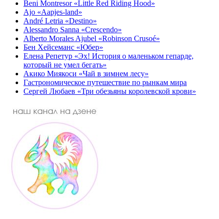
Beni Montresor «Little Red Riding Hood»
Ajo «Aapjes-land»
André Letria «Destino»
Alessandro Sanna «Crescendo»
Alberto Morales Ajubel «Robinson Crusoé»
Бен Хейсеманс «Юбер»
Елена Репетур «Эх! История о маленьком гепарде,
который не умел бегать»
Акико Миякоси «Чай в зимнем лесу»
Гастрономическое путешествие по рынкам мира
Сергей Любаев «Три обезьяны королевской крови»