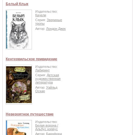
Белый Клык
Издательство:
Качели
Серия:
Звериные
тропы
Автор:
Лондон Джек
Кентервильское привидение
Издательство:
Лабиринт
Серия:
Детская
художественная
литература
Автор:
Уайльд
Оскар
Невероятное путешествие
Издательство:
Белая ворона /
Альбус корвус
Автор:
Барнфорд