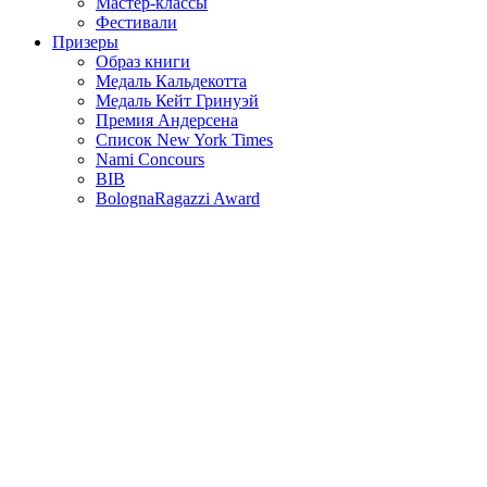
Мастер-классы
Фестивали
Призеры
Образ книги
Медаль Кальдекотта
Медаль Кейт Гринуэй
Премия Андерсена
Список New York Times
Nami Concours
BIB
BolognaRagazzi Award