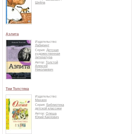
Шейла
Аэлита
Издательство:
Лабиринт
Серия:
Детская
художественная
литература
Автор:
Толстой
Алексей
Николаевич
Три Толстяка
Издательство:
Махаон
Серия:
Библиотека
детской классики
Автор:
Олеша
Юрий Карлович