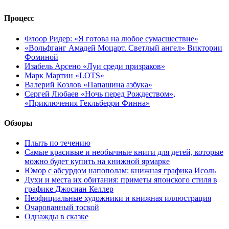
Процесс
Флоор Ридер: «Я готова на любое сумасшествие»
«Вольфганг Амадей Моцарт. Светлый ангел» Виктории
Фоминой
Изабель Арсено «Луи среди призраков»
Марк Мартин «LOTS»
Валерий Козлов «Папашина азбука»
Сергей Любаев «Ночь перед Рождеством»,
«Приключения Гекльберри Финна»
Обзоры
Плыть по течению
Самые красивые и необычные книги для детей, которые
можно будет купить на книжной ярмарке
Юмор с абсурдом напополам: книжная графика Исоль
Духи и места их обитания: приметы японского стиля в
графике Джосиан Келлер
Неофициальные художники и книжная иллюстрация
Очарованный тоской
Однажды в сказке