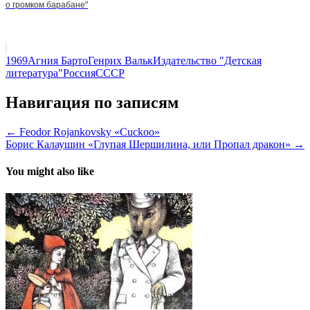
о громком барабане"
1969
Агния Барто
Генрих Вальк
Издательство "Детская
литература"
Россия
СССР
Навигация по записям
← Feodor Rojankovsky «Cuckoo»
Борис Калаушин «Глупая Шершилина, или Пропал дракон» →
You might also like