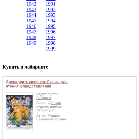
1942
1991
1943
1992
1944
1993
1945
1994
1946
1995
1947
1996
1948
1997
1949
1998
1999
Купить в лабиринте
Двенадцать месяцев. Сказка для
чтения и представления
Издательство:
Лабиринт
Серия:
Детская
художественная
литература
Автор:
Маршак
Самуил Яковлевич