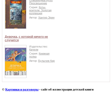
ОлмаМедиаГрупп/
Просвещение
Серия:
Коты-
воители. Золотая
коллекция
Автор:
Хантер Эрин
Девочка, с которой ничего не
случится
Издательство:
Качели
Серия:
Книжная
полка
Автор:
Булычев Кир
©
Картинки и разговоры
- сайт об иллюстрации детской книги