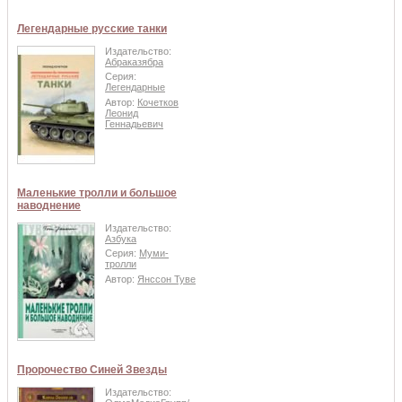
Легендарные русские танки
Издательство:
Абраказябра
Серия:
Легендарные
Автор:
Кочетков
Леонид
Геннадьевич
Маленькие тролли и большое
наводнение
Издательство:
Азбука
Серия:
Муми-
тролли
Автор:
Янссон Туве
Пророчество Синей Звезды
Издательство: