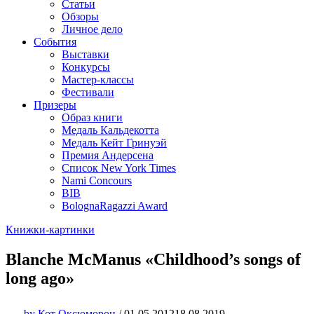
Статьи
Обзоры
Личное дело
События
Выставки
Конкурсы
Мастер-классы
Фестивали
Призеры
Образ книги
Медаль Кальдекотта
Медаль Кейт Гринуэй
Премия Андерсена
Список New York Times
Nami Concours
BIB
BolognaRagazzi Award
Книжки-картинки
Blanche McManus «Childhood’s songs of
long ago»
by
Кот Оксюморон
/
01.05.2012
18.08.2019