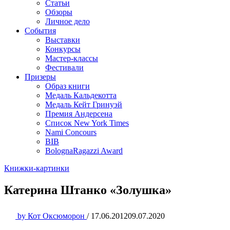
Статьи
Обзоры
Личное дело
События
Выставки
Конкурсы
Мастер-классы
Фестивали
Призеры
Образ книги
Медаль Кальдекотта
Медаль Кейт Гринуэй
Премия Андерсена
Список New York Times
Nami Concours
BIB
BolognaRagazzi Award
Книжки-картинки
Катерина Штанко «Золушка»
by
Кот Оксюморон
/
17.06.2012
09.07.2020