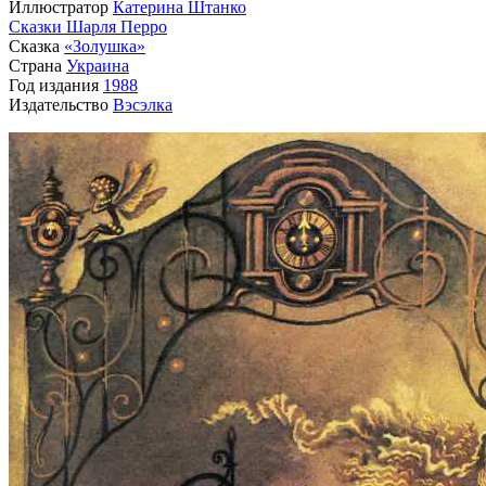
Иллюстратор
Катерина Штанко
Сказки Шарля Перро
Сказка
«Золушка»
Страна
Украина
Год издания
1988
Издательство
Вэсэлка