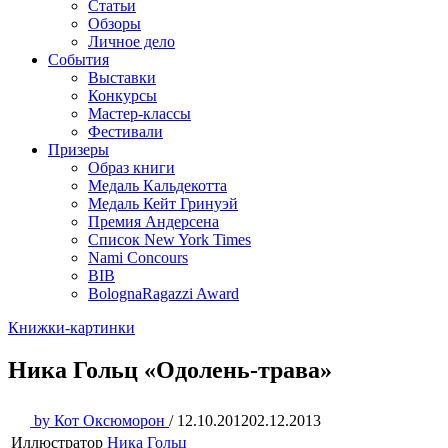
Статьи
Обзоры
Личное дело
События
Выставки
Конкурсы
Мастер-классы
Фестивали
Призеры
Образ книги
Медаль Кальдекотта
Медаль Кейт Гринуэй
Премия Андерсена
Список New York Times
Nami Concours
BIB
BolognaRagazzi Award
Книжки-картинки
Ника Гольц «Одолень-трава»
by
Кот Оксюморон
/
12.10.2012
02.12.2013
Иллюстратор
Ника Гольц