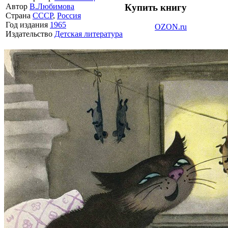
Купить книгу
Автор
В.Любимова
Страна
СССР
,
Россия
Год издания
1965
OZON.ru
Издательство
Детская литература