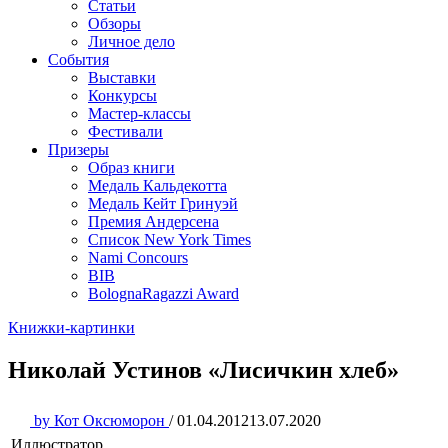
Статьи
Обзоры
Личное дело
События
Выставки
Конкурсы
Мастер-классы
Фестивали
Призеры
Образ книги
Медаль Кальдекотта
Медаль Кейт Гринуэй
Премия Андерсена
Список New York Times
Nami Concours
BIB
BolognaRagazzi Award
Книжки-картинки
Николай Устинов «Лисичкин хлеб»
by
Кот Оксюморон
/
01.04.2012
13.07.2020
Иллюстратор