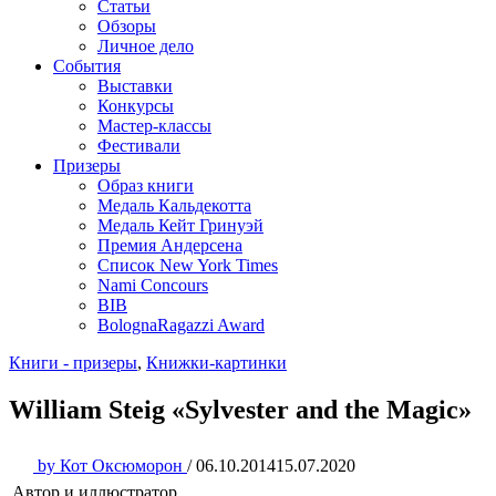
Статьи
Обзоры
Личное дело
События
Выставки
Конкурсы
Мастер-классы
Фестивали
Призеры
Образ книги
Медаль Кальдекотта
Медаль Кейт Гринуэй
Премия Андерсена
Список New York Times
Nami Concours
BIB
BolognaRagazzi Award
Книги - призеры
,
Книжки-картинки
William Steig «Sylvester and the Magic»
by
Кот Оксюморон
/
06.10.2014
15.07.2020
Автор и иллюстратор