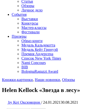
Статьи
Обзоры
Личное дело
События
Выставки
Конкурсы
Мастер-классы
Фестивали
Призеры
Образ книги
Медаль Кальдекотта
Медаль Кейт Гринуэй
Премия Андерсена
Список New York Times
Nami Concours
BIB
BolognaRagazzi Award
Книжки-картинки
,
Наши новинки
,
Обзоры
Helen Kellock «Звезда в лесу»
by
Кот Оксюморон
/
24.01.2021
30.08.2021