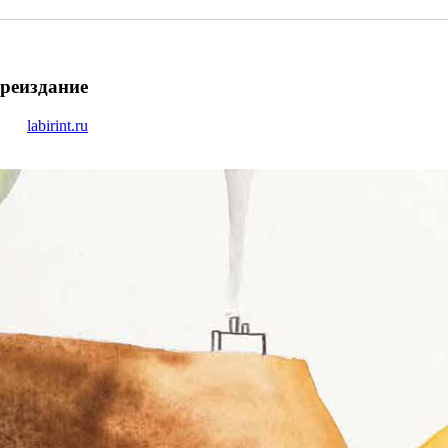
ереиздание
labirint.ru