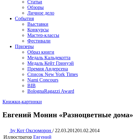
Статьи
Обзоры
Личное дело
События
Выставки
Конкурсы
Мастер-классы
Фестивали
Призеры
Образ книги
Медаль Кальдекотта
Медаль Кейт Гринуэй
Премия Андерсена
Список New York Times
Nami Concours
BIB
BolognaRagazzi Award
Книжки-картинки
Евгений Монин «Разноцветные дома»
by
Кот Оксюморон
/
22.03.2012
01.02.2014
Иллюстратор
Евгений