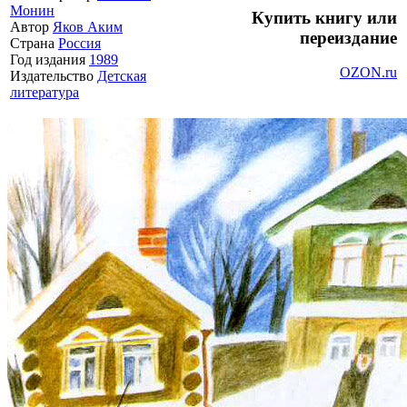
Монин
Купить книгу или
Автор
Яков Аким
переиздание
Страна
Россия
Год издания
1989
OZON.ru
Издательство
Детская
литература